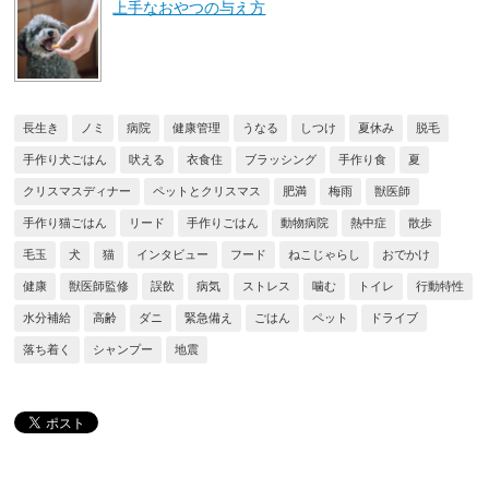
上手なおやつの与え方
長生き
ノミ
病院
健康管理
うなる
しつけ
夏休み
脱毛
手作り犬ごはん
吠える
衣食住
ブラッシング
手作り食
夏
クリスマスディナー
ペットとクリスマス
肥満
梅雨
獣医師
手作り猫ごはん
リード
手作りごはん
動物病院
熱中症
散歩
毛玉
犬
猫
インタビュー
フード
ねこじゃらし
おでかけ
健康
獣医師監修
誤飲
病気
ストレス
噛む
トイレ
行動特性
水分補給
高齢
ダニ
緊急備え
ごはん
ペット
ドライブ
落ち着く
シャンプー
地震