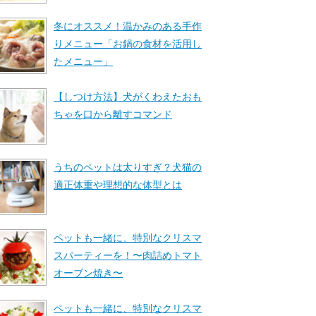
冬にオススメ！温かみのある手作
りメニュー「お鍋の食材を活用し
たメニュー」
【しつけ方法】犬がくわえたおも
ちゃを口から離すコマンド
うちのペットは太りすぎ？犬猫の
適正体重や理想的な体型とは
ペットも一緒に、特別なクリスマ
スパーティーを！〜肉詰めトマト
オーブン焼き〜
ペットも一緒に、特別なクリスマ