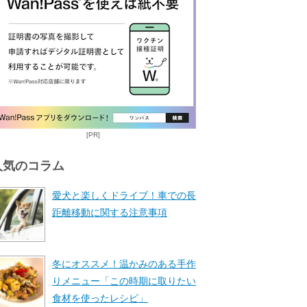
[PR]
人気のコラム
愛犬と楽しくドライブ！車での長
距離移動に関する注意事項
冬にオススメ！温かみのある手作
りメニュー「この時期に取りたい
食材を使ったレシピ」