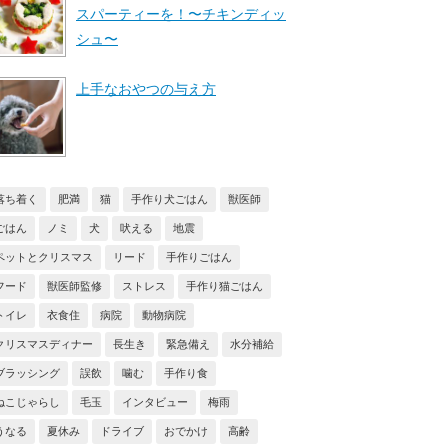
スパーティーを！〜チキンディッ
シュ〜
上手なおやつの与え方
落ち着く
肥満
猫
手作り犬ごはん
獣医師
ごはん
ノミ
犬
吠える
地震
ペットとクリスマス
リード
手作りごはん
フード
獣医師監修
ストレス
手作り猫ごはん
トイレ
衣食住
病院
動物病院
クリスマスディナー
長生き
緊急備え
水分補給
ブラッシング
誤飲
噛む
手作り食
ねこじゃらし
毛玉
インタビュー
梅雨
うなる
夏休み
ドライブ
おでかけ
高齢