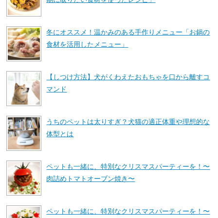
冬にオススメ！温かみのある手作りメニュー「お鍋の
食材を活用したメニュー」
【しつけ方法】犬がくわえたおもちゃを口から離すコ
マンド
うちのペットは太りすぎ？犬猫の適正体重や理想的な
体型とは
ペットも一緒に、特別なクリスマスパーティーを！〜
肉詰めトマトオーブン焼き〜
ペットも一緒に、特別なクリスマスパーティーを！〜