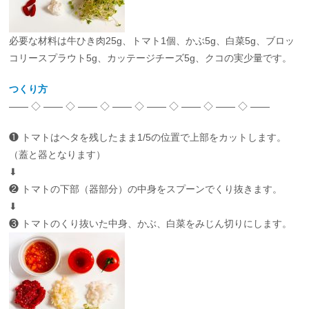
必要な材料は牛ひき肉25g、トマト1個、かぶ5g、白菜5g、ブロッ
コリースプラウト5g、カッテージチーズ5g、クコの実少量です。
つくり方
—— ◇ —— ◇ —— ◇ —— ◇ —— ◇ —— ◇ —— ◇ ——
❶ トマトはヘタを残したまま1/5の位置で上部をカットします。
（蓋と器となります）
⬇︎
❷ トマトの下部（器部分）の中身をスプーンでくり抜きます。
⬇︎
❸ トマトのくり抜いた中身、かぶ、白菜をみじん切りにします。