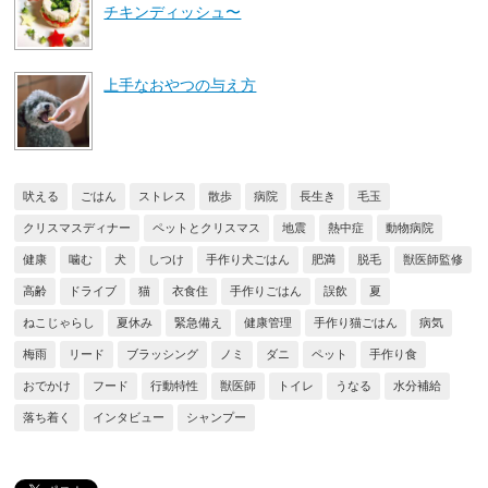
チキンディッシュ〜
上手なおやつの与え方
吠える
ごはん
ストレス
散歩
病院
長生き
毛玉
クリスマスディナー
ペットとクリスマス
地震
熱中症
動物病院
健康
噛む
犬
しつけ
手作り犬ごはん
肥満
脱毛
獣医師監修
高齢
ドライブ
猫
衣食住
手作りごはん
誤飲
夏
ねこじゃらし
夏休み
緊急備え
健康管理
手作り猫ごはん
病気
梅雨
リード
ブラッシング
ノミ
ダニ
ペット
手作り食
おでかけ
フード
行動特性
獣医師
トイレ
うなる
水分補給
落ち着く
インタビュー
シャンプー