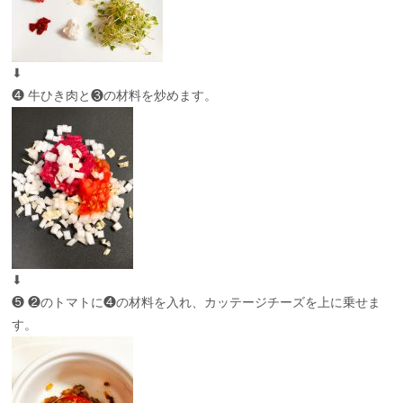
⬇︎
❹ 牛ひき肉と❸の材料を炒めます。
⬇︎
❺ ❷のトマトに❹の材料を入れ、カッテージチーズを上に乗せま
す。