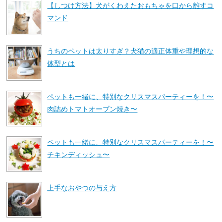
【しつけ方法】犬がくわえたおもちゃを口から離すコ
マンド
うちのペットは太りすぎ？犬猫の適正体重や理想的な
体型とは
ペットも一緒に、特別なクリスマスパーティーを！〜
肉詰めトマトオーブン焼き〜
ペットも一緒に、特別なクリスマスパーティーを！〜
チキンディッシュ〜
上手なおやつの与え方