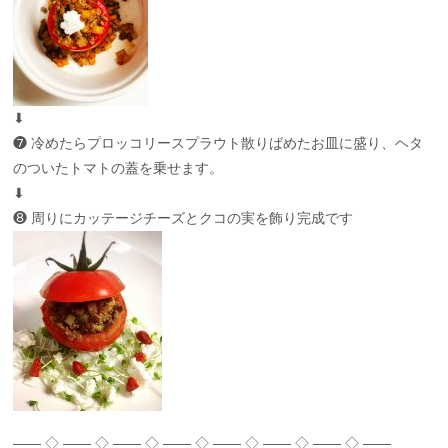
⬇︎
❼ 冷めたらプロッコリースプラウト散りばめたお皿に盛り、ヘタ
のついたトマトの蓋を乗せます。
⬇︎
❽ 周りにカッテージチーズとクコの実を飾り完成です
—— ◇ —— ◇ —— ◇ —— ◇ —— ◇ —— ◇ —— ◇ ——