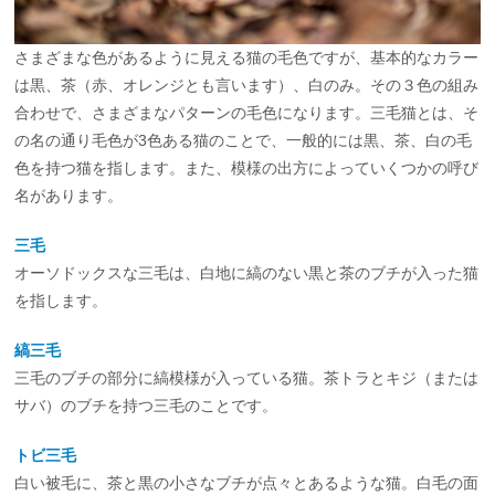
さまざまな色があるように見える猫の毛色ですが、基本的なカラー
は黒、茶（赤、オレンジとも言います）、白のみ。その３色の組み
合わせで、さまざまなパターンの毛色になります。三毛猫とは、そ
の名の通り毛色が3色ある猫のことで、一般的には黒、茶、白の毛
色を持つ猫を指します。また、模様の出方によっていくつかの呼び
名があります。
三毛
オーソドックスな三毛は、白地に縞のない黒と茶のブチが入った猫
を指します。
縞三毛
三毛のブチの部分に縞模様が入っている猫。茶トラとキジ（または
サバ）のブチを持つ三毛のことです。
トビ三毛
白い被毛に、茶と黒の小さなブチが点々とあるような猫。白毛の面