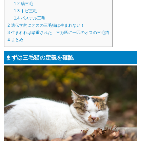
1.2
縞三毛
1.3
トビ三毛
1.4
パステル三毛
2
遺伝学的にオスの三毛猫は生まれない！
3
生まれれば珍重された、三万匹に一匹のオスの三毛猫
4
まとめ
まずは三毛猫の定義を確認