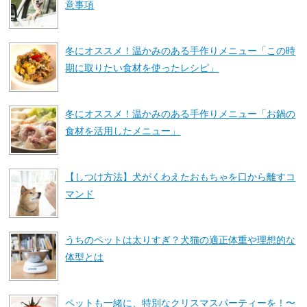
意事項
冬にオススメ！温かみのある手作りメニュー「この時
期に取りたい食材を使ったレシピ」
冬にオススメ！温かみのある手作りメニュー「お鍋の
食材を活用したメニュー」
【しつけ方法】犬がくわえたおもちゃを口から離すコ
マンド
うちのペットは太りすぎ？犬猫の適正体重や理想的な
体型とは
ペットも一緒に、特別なクリスマスパーティーを！〜