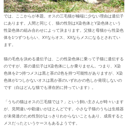
では、ここからが本題。オスの三毛猫が極端に少ない理由は遺伝子
にあります。人間と同じく、猫の性別はX染色体とY染色体という
性染色体の組み合わせによって決まります。父猫と母猫から性染色
体を1つずつもらい、XYならオス、XXならメスになるとされてい
ます。
猫の毛色を決める遺伝子は、この性染色体に乗って子猫に遺伝する
のですが、茶の遺伝子はX染色体にしか乗りません。つまり、X染
色体を2つ持つメスは黒と茶の2色を持つ可能性がありますが、X染
色体が1つしかないオスは黒か茶のいずれかの色しか発現しないの
です（白はどんな猫でも潜在的に持っています）。
「うちの猫はオスの三毛猫では？」という飼い主さんが時々います
が、見間違いや勘違いがほとんどです。小さな子猫のうちは生殖器
が未発達のため性別がはっきりわからないこともあり、成長すると
メスだったというケースもあるようです。