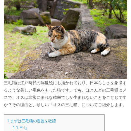
三毛猫は江戸時代の浮世絵にも描かれており、日本らしさを象徴す
るような美しい毛色をもった猫です。でも、ほとんどの三毛猫はメ
スで、オスは非常にまれな確率でしか生まれないことをご存じです
か？その理由と、珍しい「オスの三毛猫」についてご紹介します。
1
まずは三毛猫の定義を確認
1.1
三毛