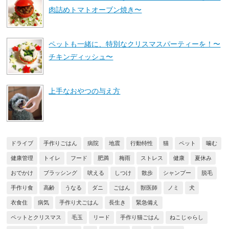
肉詰めトマトオーブン焼き〜
ペットも一緒に、特別なクリスマスパーティーを！〜
チキンディッシュ〜
上手なおやつの与え方
ドライブ
手作りごはん
病院
地震
行動特性
猫
ペット
噛む
健康管理
トイレ
フード
肥満
梅雨
ストレス
健康
夏休み
おでかけ
ブラッシング
吠える
しつけ
散歩
シャンプー
脱毛
手作り食
高齢
うなる
ダニ
ごはん
獣医師
ノミ
犬
衣食住
病気
手作り犬ごはん
長生き
緊急備え
ペットとクリスマス
毛玉
リード
手作り猫ごはん
ねこじゃらし