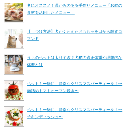
冬にオススメ！温かみのある手作りメニュー「お鍋の
食材を活用したメニュー」
【しつけ方法】犬がくわえたおもちゃを口から離すコ
マンド
うちのペットは太りすぎ？犬猫の適正体重や理想的な
体型とは
ペットも一緒に、特別なクリスマスパーティーを！〜
肉詰めトマトオーブン焼き〜
ペットも一緒に、特別なクリスマスパーティーを！〜
チキンディッシュ〜