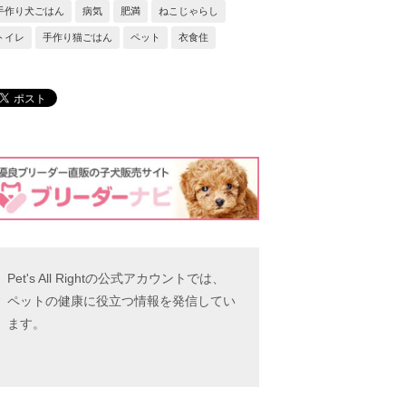
手作り犬ごはん
病気
肥満
ねこじゃらし
トイレ
手作り猫ごはん
ペット
衣食住
Pet's All Rightの公式アカウントでは、
ペットの健康に役立つ情報を発信してい
ます。