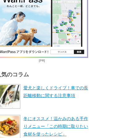
[PR]
人気のコラム
愛犬と楽しくドライブ！車での長
距離移動に関する注意事項
冬にオススメ！温かみのある手作
りメニュー「この時期に取りたい
食材を使ったレシピ」