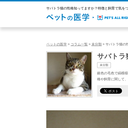
サバトラ猫の性格知ってますか？特徴と飼育で気をつけ
ペットの医学
>
コラム一覧
>
未分類
>
サバトラ猫の
サバトラ
未分類
銀色の毛色で縞模様
格や飼育に関して、