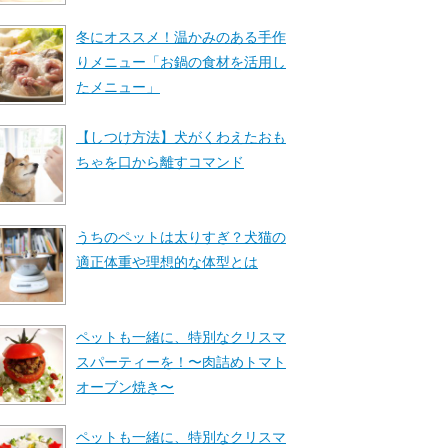
冬にオススメ！温かみのある手作
りメニュー「お鍋の食材を活用し
たメニュー」
【しつけ方法】犬がくわえたおも
ちゃを口から離すコマンド
うちのペットは太りすぎ？犬猫の
適正体重や理想的な体型とは
ペットも一緒に、特別なクリスマ
スパーティーを！〜肉詰めトマト
オーブン焼き〜
ペットも一緒に、特別なクリスマ