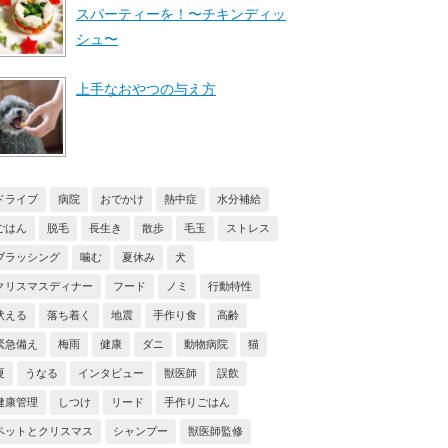
スパーティーを！〜チキンディッ
シュ〜
上手なおやつの与え方
ドライブ
病院
おでかけ
熱中症
水分補給
ごはん
脱毛
長生き
散歩
毛玉
ストレス
ブラッシング
噛む
夏休み
犬
クリスマスディナー
フード
ノミ
行動特性
吠える
落ち着く
地震
手作り食
高齢
緊急備え
梅雨
健康
ダニ
動物病院
猫
夏
うなる
インタビュー
獣医師
誤飲
健康管理
しつけ
リード
手作りごはん
ペットとクリスマス
シャンプー
獣医師監修