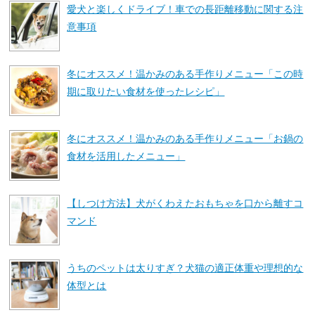
愛犬と楽しくドライブ！車での長距離移動に関する注
意事項
冬にオススメ！温かみのある手作りメニュー「この時
期に取りたい食材を使ったレシピ」
冬にオススメ！温かみのある手作りメニュー「お鍋の
食材を活用したメニュー」
【しつけ方法】犬がくわえたおもちゃを口から離すコ
マンド
うちのペットは太りすぎ？犬猫の適正体重や理想的な
体型とは