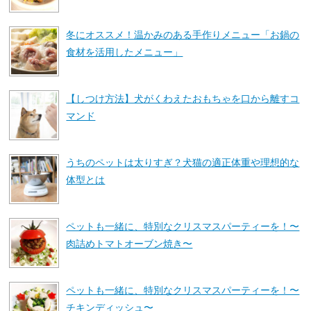
冬にオススメ！温かみのある手作りメニュー「お鍋の
食材を活用したメニュー」
【しつけ方法】犬がくわえたおもちゃを口から離すコ
マンド
うちのペットは太りすぎ？犬猫の適正体重や理想的な
体型とは
ペットも一緒に、特別なクリスマスパーティーを！〜
肉詰めトマトオーブン焼き〜
ペットも一緒に、特別なクリスマスパーティーを！〜
チキンディッシュ〜