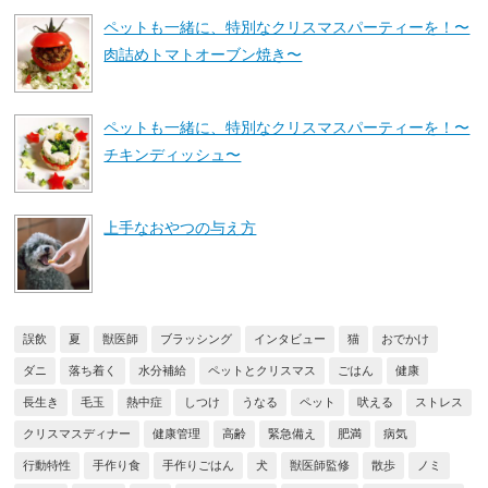
ペットも一緒に、特別なクリスマスパーティーを！〜
肉詰めトマトオーブン焼き〜
ペットも一緒に、特別なクリスマスパーティーを！〜
チキンディッシュ〜
上手なおやつの与え方
誤飲
夏
獣医師
ブラッシング
インタビュー
猫
おでかけ
ダニ
落ち着く
水分補給
ペットとクリスマス
ごはん
健康
長生き
毛玉
熱中症
しつけ
うなる
ペット
吠える
ストレス
クリスマスディナー
健康管理
高齢
緊急備え
肥満
病気
行動特性
手作り食
手作りごはん
犬
獣医師監修
散歩
ノミ