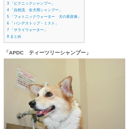
3
「ピクニックシャンプー」
4
「自然流 全犬用シャンプー」
5
「フォトニックウォーター 犬の美容液」
6
「パンデストップ・ミスト」
7
「サライウォーター」
8
まとめ
「APDC ティーツリーシャンプー」