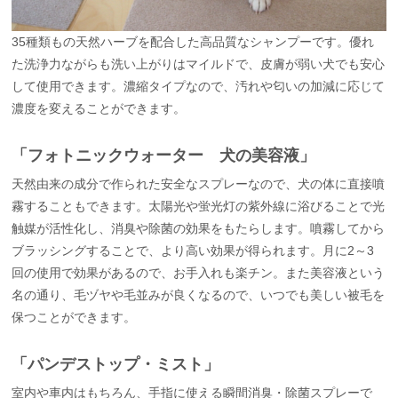
35種類もの天然ハーブを配合した高品質なシャンプーです。優れ
た洗浄力ながらも洗い上がりはマイルドで、皮膚が弱い犬でも安心
して使用できます。濃縮タイプなので、汚れや匂いの加減に応じて
濃度を変えることができます。
「フォトニックウォーター 犬の美容液」
天然由来の成分で作られた安全なスプレーなので、犬の体に直接噴
霧することもできます。太陽光や蛍光灯の紫外線に浴びることで光
触媒が活性化し、消臭や除菌の効果をもたらします。噴霧してから
ブラッシングすることで、より高い効果が得られます。月に2～3
回の使用で効果があるので、お手入れも楽チン。また美容液という
名の通り、毛ヅヤや毛並みが良くなるので、いつでも美しい被毛を
保つことができます。
「パンデストップ・ミスト」
室内や車内はもちろん、手指に使える瞬間消臭・除菌スプレーで