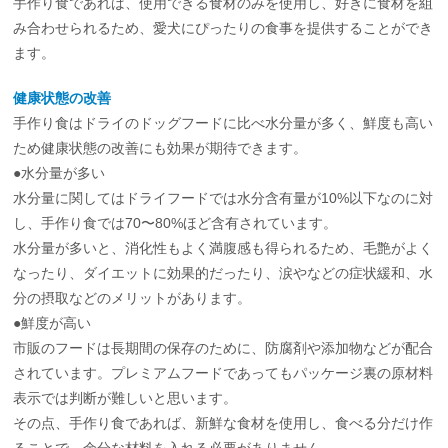
手作り食であれば、使用できる食材のみを使用し、好きに食材を組
み合わせられるため、愛犬にぴったりの食事を提供することができ
ます。
健康状態の改善
手作り食はドライのドッグフードに比べ水分量が多く、鮮度も高い
ため健康状態の改善にも効果が期待できます。
●水分量が多い
水分量に関してはドライフードでは水分含有量が10%以下なのに対
し、手作り食では70〜80%ほど含有されています。
水分量が多いと、消化性もよく満腹感も得られるため、毛艶がよく
なったり、ダイエットに効果的だったり、涙やなどの症状緩和、水
分の摂取などのメリットがあります。
●鮮度が高い
市販のフードは長期間の保存のために、防腐剤や添加物などが配合
されています。プレミアムフードであってもパッケージ裏の原材料
表示では判断が難しいと思います。
その点、手作り食であれば、新鮮な食材を使用し、食べる分だけ作
ることで、余分な材料を入れる必要がありません。