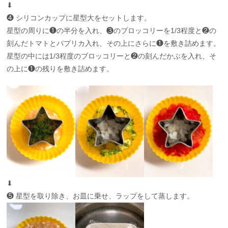
⬇︎
❹ シリコンカップに星型大をセットします。
星型の周りに❶の半分を入れ、❸のブロッコリーを1/3程度と❷の
刻んだトマトとパプリカ入れ、その上にさらに❶を敷き詰めます。
星型の中には1/3程度のブロッコリーと❷の刻んだかぶを入れ、そ
の上に❶の残りを敷き詰めます。
⬇︎
❺ 星型を取り除き、お皿に乗せ、ラップをして蒸します。