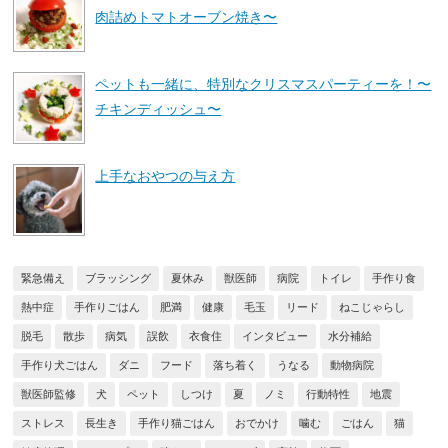
肉詰めトマトオーブン焼き〜
ペットも一緒に、特別なクリスマスパーティーを！〜
チキンディッシュ〜
上手なおやつの与え方
緊急備え
ブラッシング
夏休み
獣医師
病院
トイレ
手作り食
熱中症
手作りごはん
肥満
健康
毛玉
リード
ねこじゃらし
脱毛
散歩
病気
誤飲
衣食住
インタビュー
水分補給
手作り犬ごはん
ダニ
フード
落ち着く
うなる
動物病院
獣医師監修
犬
ペット
しつけ
夏
ノミ
行動特性
地震
ストレス
長生き
手作り猫ごはん
おでかけ
噛む
ごはん
猫