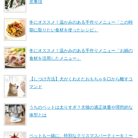
意事項
冬にオススメ！温かみのある手作りメニュー「この時
期に取りたい食材を使ったレシピ」
冬にオススメ！温かみのある手作りメニュー「お鍋の
食材を活用したメニュー」
【しつけ方法】犬がくわえたおもちゃを口から離すコ
マンド
うちのペットは太りすぎ？犬猫の適正体重や理想的な
体型とは
ペットも一緒に、特別なクリスマスパーティーを！〜