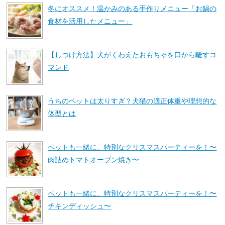
冬にオススメ！温かみのある手作りメニュー「お鍋の
食材を活用したメニュー」
【しつけ方法】犬がくわえたおもちゃを口から離すコ
マンド
うちのペットは太りすぎ？犬猫の適正体重や理想的な
体型とは
ペットも一緒に、特別なクリスマスパーティーを！〜
肉詰めトマトオーブン焼き〜
ペットも一緒に、特別なクリスマスパーティーを！〜
チキンディッシュ〜