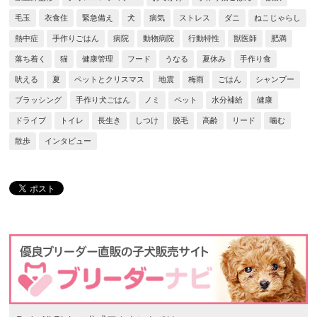
毛玉
衣食住
緊急備え
犬
病気
ストレス
ダニ
ねこじゃらし
熱中症
手作りごはん
病院
動物病院
行動特性
獣医師
肥満
落ち着く
猫
健康管理
フード
うなる
夏休み
手作り食
吠える
夏
ペットとクリスマス
地震
梅雨
ごはん
シャンプー
ブラッシング
手作り犬ごはん
ノミ
ペット
水分補給
健康
ドライブ
トイレ
長生き
しつけ
脱毛
高齢
リード
噛む
散歩
インタビュー