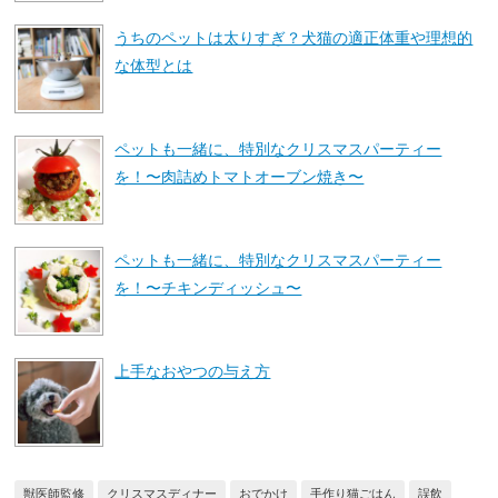
うちのペットは太りすぎ？犬猫の適正体重や理想的
な体型とは
ペットも一緒に、特別なクリスマスパーティー
を！〜肉詰めトマトオーブン焼き〜
ペットも一緒に、特別なクリスマスパーティー
を！〜チキンディッシュ〜
上手なおやつの与え方
獣医師監修
クリスマスディナー
おでかけ
手作り猫ごはん
誤飲