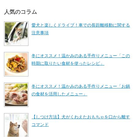
人気のコラム
愛犬と楽しくドライブ！車での長距離移動に関する
注意事項
冬にオススメ！温かみのある手作りメニュー「この
時期に取りたい食材を使ったレシピ」
冬にオススメ！温かみのある手作りメニュー「お鍋
の食材を活用したメニュー」
【しつけ方法】犬がくわえたおもちゃを口から離す
コマンド