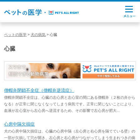
ペットの医学
>
犬の病気
>
心臓
心臓
僧帽弁閉鎖不全症（僧帽弁逆流症）
僧帽弁閉鎖不全症は、心臓の左心房と左心室の間にある僧帽弁（２枚の弁から
なる）が正常に閉じなくなってしまう病気です。正常に閉じないことにより、
血液が左心室から左心房へ逆流するため、その影響で左心房が肥大...
心房中隔欠損症
犬の心房中隔欠損症は、心臓の心房中隔（左心房と右心房を隔てている壁）の
一部が欠損して穴が開き、左心房と右心房がつながってしまう生まれつきの病