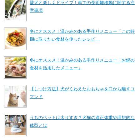
愛犬と楽しくドライブ！車での長距離移動に関する注
意事項
冬にオススメ！温かみのある手作りメニュー「この時
期に取りたい食材を使ったレシピ」
冬にオススメ！温かみのある手作りメニュー「お鍋の
食材を活用したメニュー」
【しつけ方法】犬がくわえたおもちゃを口から離すコ
マンド
うちのペットは太りすぎ？犬猫の適正体重や理想的な
体型とは