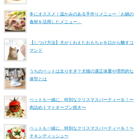
冬にオススメ！温かみのある手作りメニュー「お鍋の
食材を活用したメニュー」
【しつけ方法】犬がくわえたおもちゃを口から離すコ
マンド
うちのペットは太りすぎ？犬猫の適正体重や理想的な
体型とは
ペットも一緒に、特別なクリスマスパーティーを！〜
肉詰めトマトオーブン焼き〜
ペットも一緒に、特別なクリスマスパーティーを！〜
チキンディッシュ〜