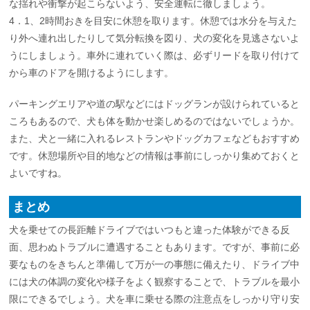
な揺れや衝撃が起こらないよう、安全運転に徹しましょう。
4．1、2時間おきを目安に休憩を取ります。休憩では水分を与えた
り外へ連れ出したりして気分転換を図り、犬の変化を見逃さないよ
うにしましょう。車外に連れていく際は、必ずリードを取り付けて
から車のドアを開けるようにします。
パーキングエリアや道の駅などにはドッグランが設けられていると
ころもあるので、犬も体を動かせ楽しめるのではないでしょうか。
また、犬と一緒に入れるレストランやドッグカフェなどもおすすめ
です。休憩場所や目的地などの情報は事前にしっかり集めておくと
よいですね。
まとめ
犬を乗せての長距離ドライブではいつもと違った体験ができる反
面、思わぬトラブルに遭遇することもあります。ですが、事前に必
要なものをきちんと準備して万が一の事態に備えたり、ドライブ中
には犬の体調の変化や様子をよく観察することで、トラブルを最小
限にできるでしょう。犬を車に乗せる際の注意点をしっかり守り安