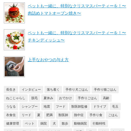
ペットも一緒に、特別なクリスマスパーティーを！〜
肉詰めトマトオーブン焼き〜
ペットも一緒に、特別なクリスマスパーティーを！〜
チキンディッシュ〜
上手なおやつの与え方
長生き
インタビュー
落ち着く
手作り犬ごはん
手作り猫ごはん
ねこじゃらし
脱毛
夏休み
おでかけ
手作りごはん
高齢
うなる
シャンプー
地震
フード
獣医師監修
ドライブ
毛玉
衣食住
リード
夏
肥満
獣医師
熱中症
手作り食
ごはん
健康管理
ペット
病院
犬
散歩
動物病院
行動特性