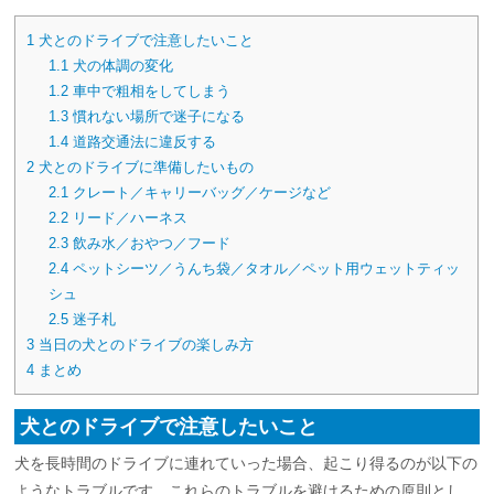
1
犬とのドライブで注意したいこと
1.1
犬の体調の変化
1.2
車中で粗相をしてしまう
1.3
慣れない場所で迷子になる
1.4
道路交通法に違反する
2
犬とのドライブに準備したいもの
2.1
クレート／キャリーバッグ／ケージなど
2.2
リード／ハーネス
2.3
飲み水／おやつ／フード
2.4
ペットシーツ／うんち袋／タオル／ペット用ウェットティッ
シュ
2.5
迷子札
3
当日の犬とのドライブの楽しみ方
4
まとめ
犬とのドライブで注意したいこと
犬を長時間のドライブに連れていった場合、起こり得るのが以下の
ようなトラブルです。これらのトラブルを避けるための原則とし