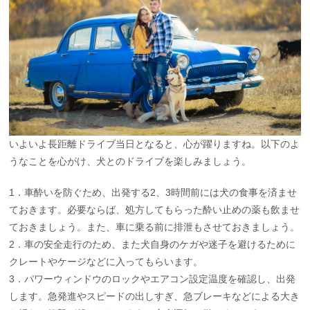
いよいよ長距離ドライブ当日となると、心が躍りますね。以下のよ
うなことを心がけ、犬とのドライブを楽しみましょう。
1．車酔いを防ぐため、出発する2、3時間前には犬の食事を済ませ
ておきます。必要ならば、処方してもらった酔い止めの薬も飲ませ
ておきましょう。また、車に乗る前に排泄もさせておきましょう。
2．車の安全走行のため、また犬自身のケガや迷子を避けるために
クレートやケージなどに入ってもらいます。
3．パワーウィンドウのロックやエアコン設定温度を確認し、出発
します。急発進やスピードの出しすぎ、急ブレーキなどによる大き