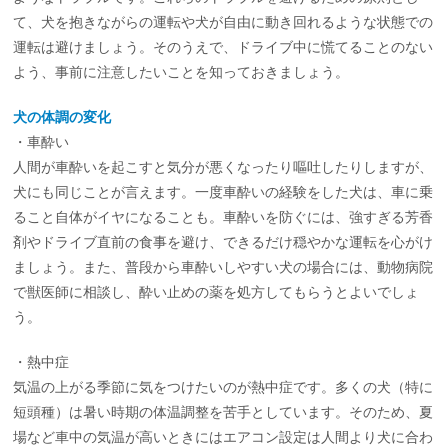
て、犬を抱きながらの運転や犬が自由に動き回れるような状態での
運転は避けましょう。そのうえで、ドライブ中に慌てることのない
よう、事前に注意したいことを知っておきましょう。
犬の体調の変化
・車酔い
人間が車酔いを起こすと気分が悪くなったり嘔吐したりしますが、
犬にも同じことが言えます。一度車酔いの経験をした犬は、車に乗
ること自体がイヤになることも。車酔いを防ぐには、強すぎる芳香
剤やドライブ直前の食事を避け、できるだけ穏やかな運転を心がけ
ましょう。また、普段から車酔いしやすい犬の場合には、動物病院
で獣医師に相談し、酔い止めの薬を処方してもらうとよいでしょ
う。
・熱中症
気温の上がる季節に気をつけたいのが熱中症です。多くの犬（特に
短頭種）は暑い時期の体温調整を苦手としています。そのため、夏
場など車中の気温が高いときにはエアコン設定は人間より犬に合わ