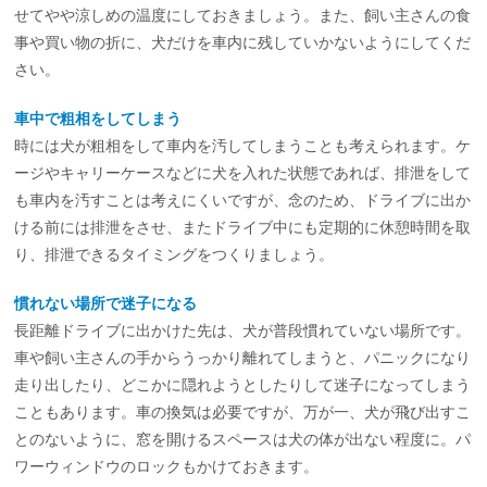
せてやや涼しめの温度にしておきましょう。また、飼い主さんの食
事や買い物の折に、犬だけを車内に残していかないようにしてくだ
さい。
車中で粗相をしてしまう
時には犬が粗相をして車内を汚してしまうことも考えられます。ケ
ージやキャリーケースなどに犬を入れた状態であれば、排泄をして
も車内を汚すことは考えにくいですが、念のため、ドライブに出か
ける前には排泄をさせ、またドライブ中にも定期的に休憩時間を取
り、排泄できるタイミングをつくりましょう。
慣れない場所で迷子になる
長距離ドライブに出かけた先は、犬が普段慣れていない場所です。
車や飼い主さんの手からうっかり離れてしまうと、パニックになり
走り出したり、どこかに隠れようとしたりして迷子になってしまう
こともあります。車の換気は必要ですが、万が一、犬が飛び出すこ
とのないように、窓を開けるスペースは犬の体が出ない程度に。パ
ワーウィンドウのロックもかけておきます。