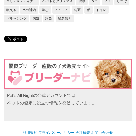
クリスマスディナー
ペットとクリスマス
健康
ダニ
ノミ
しつけ
吠える
水分補給
噛む
ストレス
梅雨
猫
トイレ
ブラッシング
病気
誤飲
緊急備え
Pet's All Rightの公式アカウントでは、
ペットの健康に役立つ情報を発信しています。
利用規約
プライバシーポリシー
会社概要
お問い合わせ