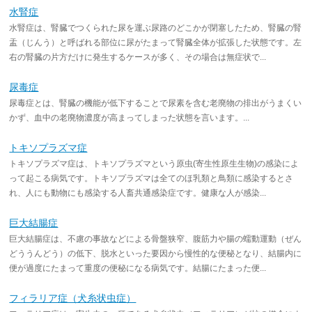
水腎症
水腎症は、腎臓でつくられた尿を運ぶ尿路のどこかが閉塞したため、腎臓の腎
盂（じんう）と呼ばれる部位に尿がたまって腎臓全体が拡張した状態です。左
右の腎臓の片方だけに発生するケースが多く、その場合は無症状で...
尿毒症
尿毒症とは、腎臓の機能が低下することで尿素を含む老廃物の排出がうまくい
かず、血中の老廃物濃度が高まってしまった状態を言います。...
トキソプラズマ症
トキソプラズマ症は、トキソプラズマという原虫(寄生性原生生物)の感染によ
って起こる病気です。トキソプラズマは全てのほ乳類と鳥類に感染するとさ
れ、人にも動物にも感染する人畜共通感染症です。健康な人が感染...
巨大結腸症
巨大結腸症は、不慮の事故などによる骨盤狭窄、腹筋力や腸の蠕動運動（ぜん
どううんどう）の低下、脱水といった要因から慢性的な便秘となり、結腸内に
便が過度にたまって重度の便秘になる病気です。結腸にたまった便...
フィラリア症（犬糸状虫症）