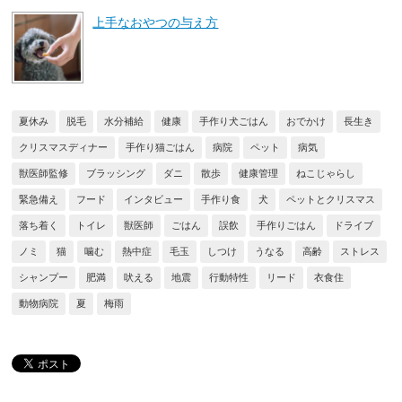
上手なおやつの与え方
夏休み
脱毛
水分補給
健康
手作り犬ごはん
おでかけ
長生き
クリスマスディナー
手作り猫ごはん
病院
ペット
病気
獣医師監修
ブラッシング
ダニ
散歩
健康管理
ねこじゃらし
緊急備え
フード
インタビュー
手作り食
犬
ペットとクリスマス
落ち着く
トイレ
獣医師
ごはん
誤飲
手作りごはん
ドライブ
ノミ
猫
噛む
熱中症
毛玉
しつけ
うなる
高齢
ストレス
シャンプー
肥満
吠える
地震
行動特性
リード
衣食住
動物病院
夏
梅雨