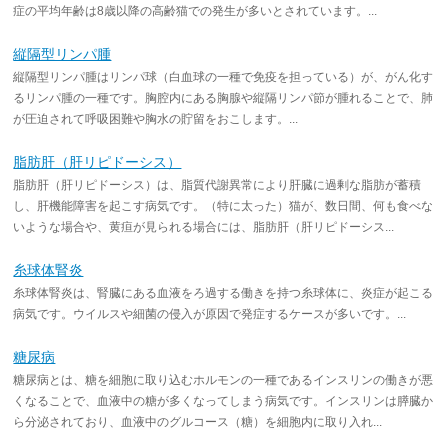
症の平均年齢は8歳以降の高齢猫での発生が多いとされています。...
縦隔型リンパ腫
縦隔型リンパ腫はリンパ球（白血球の一種で免疫を担っている）が、がん化す
るリンパ腫の一種です。胸腔内にある胸腺や縦隔リンパ節が腫れることで、肺
が圧迫されて呼吸困難や胸水の貯留をおこします。...
脂肪肝（肝リピドーシス）
脂肪肝（肝リピドーシス）は、脂質代謝異常により肝臓に過剰な脂肪が蓄積
し、肝機能障害を起こす病気です。（特に太った）猫が、数日間、何も食べな
いような場合や、黄疸が見られる場合には、脂肪肝（肝リピドーシス...
糸球体腎炎
糸球体腎炎は、腎臓にある血液をろ過する働きを持つ糸球体に、炎症が起こる
病気です。ウイルスや細菌の侵入が原因で発症するケースが多いです。...
糖尿病
糖尿病とは、糖を細胞に取り込むホルモンの一種であるインスリンの働きが悪
くなることで、血液中の糖が多くなってしまう病気です。インスリンは膵臓か
ら分泌されており、血液中のグルコース（糖）を細胞内に取り入れ...