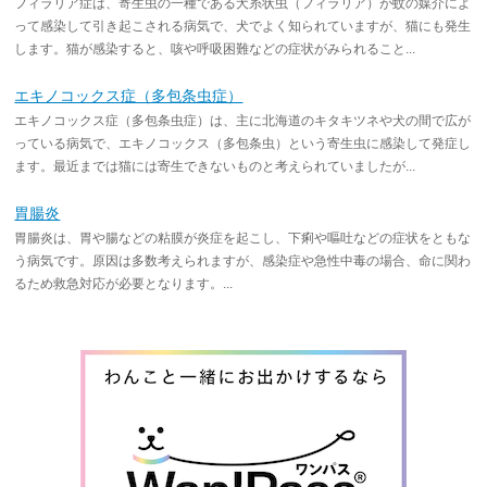
フィラリア症は、寄生虫の一種である犬糸状虫（フィラリア）が蚊の媒介によ
って感染して引き起こされる病気で、犬でよく知られていますが、猫にも発生
します。猫が感染すると、咳や呼吸困難などの症状がみられること...
エキノコックス症（多包条虫症）
エキノコックス症（多包条虫症）は、主に北海道のキタキツネや犬の間で広が
っている病気で、エキノコックス（多包条虫）という寄生虫に感染して発症し
ます。最近までは猫には寄生できないものと考えられていましたが...
胃腸炎
胃腸炎は、胃や腸などの粘膜が炎症を起こし、下痢や嘔吐などの症状をともな
う病気です。原因は多数考えられますが、感染症や急性中毒の場合、命に関わ
るため救急対応が必要となります。...