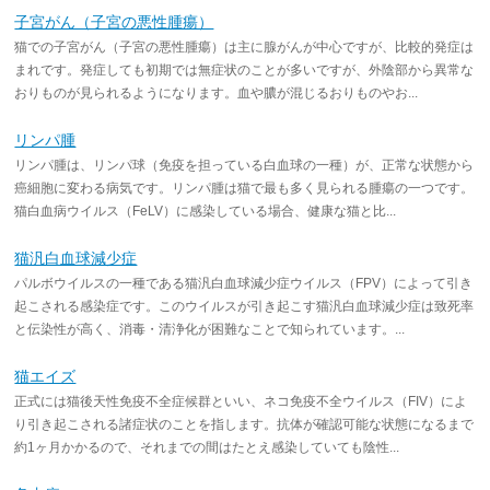
子宮がん（子宮の悪性腫瘍）
猫での子宮がん（子宮の悪性腫瘍）は主に腺がんが中心ですが、比較的発症は
まれです。発症しても初期では無症状のことが多いですが、外陰部から異常な
おりものが見られるようになります。血や膿が混じるおりものやお...
リンパ腫
リンパ腫は、リンパ球（免疫を担っている白血球の一種）が、正常な状態から
癌細胞に変わる病気です。リンパ腫は猫で最も多く見られる腫瘍の一つです。
猫白血病ウイルス（FeLV）に感染している場合、健康な猫と比...
猫汎白血球減少症
パルボウイルスの一種である猫汎白血球減少症ウイルス（FPV）によって引き
起こされる感染症です。このウイルスが引き起こす猫汎白血球減少症は致死率
と伝染性が高く、消毒・清浄化が困難なことで知られています。...
猫エイズ
正式には猫後天性免疫不全症候群といい、ネコ免疫不全ウイルス（FIV）によ
り引き起こされる諸症状のことを指します。抗体が確認可能な状態になるまで
約1ヶ月かかるので、それまでの間はたとえ感染していても陰性...