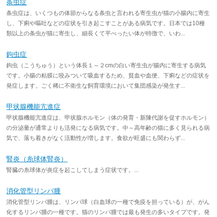
条虫症
条虫症は、いくつもの体節からなる条虫と言われる寄生虫が猫の小腸内に寄生
し、下痢や嘔吐などの症状を引き起こすことがある病気です。日本では10種
類以上の条虫が猫に寄生し、細長くて平べったい体が特徴で、いわ...
鉤虫症
鉤虫（こうちゅう）という体長１～２cmの白い寄生虫が腸内に寄生する病気
です。小腸の粘膜に咬みついて吸血するため、貧血や血便、下痢などの症状を
発症します。ごく稀に不衛生な飼育環境において集団感染が発生す...
甲状腺機能亢進症
甲状腺機能亢進症は、甲状腺ホルモン（体の発育・新陳代謝を促すホルモン）
の分泌量が通常よりも活発になる病気です。中～高年齢の猫に多く見られる病
気で、落ち着きがなく活動性が増します。食欲が旺盛にも関わらず...
腎炎（糸球体腎炎）
腎臓の糸球体が炎症を起こしてしまう症状です。...
消化管型リンパ腫
消化管型リンパ腫は、リンパ球（白血球の一種で免疫を担っている）が、がん
化するリンパ腫の一種です。猫のリンパ腫では最も発生の多いタイプです。発