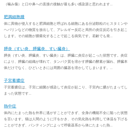
（噛み傷）と口や鼻への直接の接触が最も多い感染源と思われます...
肥満細胞腫
体に異物が侵入すると肥満細胞と呼ばれる細胞にある分泌顆粒のヒスタミンや
ヘパリンなどの物質を放出して、アレルギー反応と局所の炎症反応を引き起こ
します。その細胞が腫瘍化することで起こる病気です。若齢でも発...
膵炎（すい炎、膵臓炎、すい臓炎）
膵炎（すい炎、膵臓炎、すい臓炎）は、膵臓に炎症が起こった状態です。炎症
により、膵臓の組織が壊れて、タンパク質を溶かす膵臓の酵素が漏れ、膵臓本
体だけでなく、ひどいときには周囲の臓器を溶かしてしまいます。...
子宮蓄膿症
子宮蓄膿症は、子宮に細菌が感染して炎症が起こり、子宮内に膿がたまってし
まった状態です...
熱中症
体内にたまった熱を外界に逃がすことができず、全身の機能不全に陥った状態
を言います。猫は人間のように汗をかき、その気化熱を利用して体温を下げる
ことができず、パンティングによって呼吸器系から体にたまった熱...