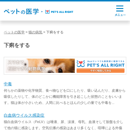
ペットの医学
>
猫の病気
>
下痢をする
下痢をする
中毒
何らかの薬物や化学物質、食べ物などを口にしたり、吸い込んだり、皮膚から
吸収したりして、体のどこかに機能障害を引き起こした状態のことをいいま
す。猫は体が小さいため、人間に比べるとほんの少しの量でも中毒を...
白血病ウイルス感染症
猫白血病ウイルス（FeLV）は唾液、尿、涙液、母乳、血液そして胎盤を介し
て他の猫に感染します。空気伝播の感染はあまり多くなく、喧嘩による外傷