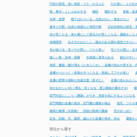
円形の脱毛・赤い発疹・フケ・かさぶた
口が臭い・よだれ
咳・鼻水・くしゃみをする
嘔吐
嘔吐する
多飲・多
失神・痙攣
寝てばかりいる・元気がない・食欲がない
巣作り行動・玩具の保護など母性行動
左右対称性の脱毛・
息が荒くなる・体を横にして寝るのが苦しくなる・運動をしな
排便障害
歩き方がおかしい（痛みのある脚を着地できない
毛が抜ける・毛ヅヤが悪い・フケが多い
毛ヅヤが悪い・左
激しい咳・失神・昏睡
生殖器に異常がある
疲れやすい
発疹・膿疱（膿が溜まった水ぶくれ）・皮膚の赤みや黒ずみ・
皮膚がべたつく・体臭がきつくなる・乾燥してフケが多い
皮膚の肥厚や過剰な色素沈着（黒ずむ）
皮膚の色がおかし
目がおかしい(白く濁る・赤くなる・第三眼瞼が露出する)
瞳
肛門付近にしこり（腫瘍）ができ、患部を気にするようになる
肛門周囲の皮膚の発赤・肛門嚢の腫脹や痛み
脱毛・フケが
腹部の膨満（太鼓腹）・四肢の筋肉の萎縮
舌が白っぽい
足先、顔面、耳、腹部、脇などの皮膚の発赤、痒み
運動を
部位から探す