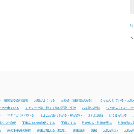
利
ペ
い→腸閉塞や血行阻害
お腹がふくれる
かゆみ（個体差がある）
ぐったりしている・元気
ーゼが出ている
チアノーゼ咳・浅くて速い呼吸・失神
ハエ咬み行動
へそがふくらむ（で
い
マダニがついている
まぶたが垂れ下がる・縁が赤い
まれに発熱
むくみが出る
混ざった血便
下痢あるいは血便をする
下痢をする
乳が出る・乳腺が張る
乳腺が熱を
る
体の下半身の麻痺
体重が増える（肥満）
体重減少
便秘
元気がない
元気が