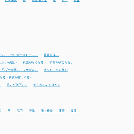
皮膚疾患
目
細菌感染症
耳
肛門
肝臓
白い、口の中が出血している
呼吸が浅い
においが強い
意識がなくなる
所作がぎこちない
、毛ヅヤが悪い、フケが多い
水をたくさん飲む
なる・瞬膜が露出する)
る
視力が低下する
触られるのを嫌がる
目
耳
肛門
肝臓
脳・神経
腫瘍
腹部