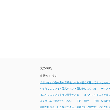
犬の病気
症状から探す
「でべそ」の色が黒か赤紫色になる・硬くて押してもへこまな
ぐったりしている・元気がない・運動をしなくなる
チアノ
ぼんやりしているような様子がある
ぼんやりすることが多
よく食べる・動きたがらない
下痢・嘔吐
下痢・粘液の
乳腺が腫れる・しこりができる・乳頭から化膿性の分泌液が出