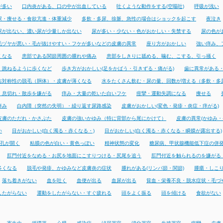
が多い
口内炎がある、口の中が出血している
吐くような動作をする(空嘔吐)
呼吸が浅い
尿・痩せる・食欲亢進・体重減少
多飲・多尿、徐脈、急性の場合はショックを起こす
夜泣き
尿が出ない、濃い尿が少量しか出ない
尿が多い・少ない・色がおかしい・失禁する
尿の色が
毛ヅヤが悪い・毛が抜けやすい・フケが多いなどの皮膚の異常
座り方がおかしい
強い痒み、
くなる
患部である関節周囲の腫れや痛み
患部をしきりに舐める、噛む、こする、引っ掻く
・跳ねるように歩くなど
歩き方がおかしい(足をかばう・引きずる・痛がる)
歯に異常がある
右対称性の脱毛（胴体）・皮膚が薄くなる
水をたくさん飲む・尿の量、回数が増える（多飲・多
・息切れ・散歩を嫌がる
痒み・大量の乾いた白いフケ
痙攣・運動失調になる
痩せる
痒み
白内障（突然の失明）・繰り返す尿路感染
皮膚がおかしい(変色・発疹・炎症・痒がる)
皮膚のただれ・かさぶた
皮膚の強いかゆみ（特に背部から尾にかけて）
皮膚の異常(かゆみ・
い
目がおかしい(白く濁る・赤くなる・)
目がおかしい(白く濁る・赤くなる・瞬膜が露出する)
孔が開く
粘膜の色が白い・黄色っぽい
精神状態の変化
糖尿病、甲状腺機能低下症の併
肛門付近をなめる・お尻を地面にこすりつける・尻尾を追う
肛門付近を触られるのを嫌がる
多くなる
脱毛や発疹、かゆみなど皮膚炎の症状
腫れがある(リンパ節・関節)
腫瘍・しこ
落ち着きがない
血を吐く
血便が出る
血尿が出る
貧血・栄養不良・脱水症状・毛づ
したがらない
運動をしたがらない・すぐ疲れる
頭をよく振る
頭を傾ける
食欲がない