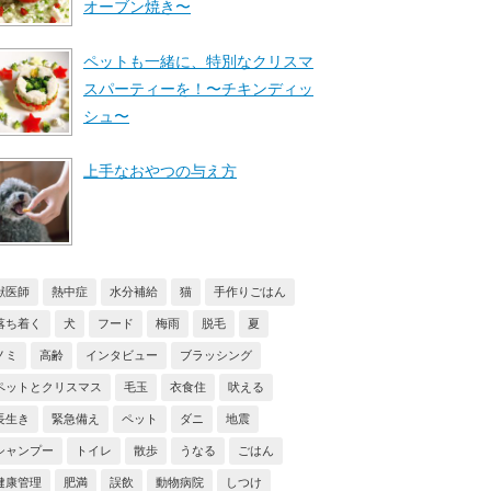
オーブン焼き〜
ペットも一緒に、特別なクリスマ
スパーティーを！〜チキンディッ
シュ〜
上手なおやつの与え方
獣医師
熱中症
水分補給
猫
手作りごはん
落ち着く
犬
フード
梅雨
脱毛
夏
ノミ
高齢
インタビュー
ブラッシング
ペットとクリスマス
毛玉
衣食住
吠える
長生き
緊急備え
ペット
ダニ
地震
シャンプー
トイレ
散歩
うなる
ごはん
健康管理
肥満
誤飲
動物病院
しつけ