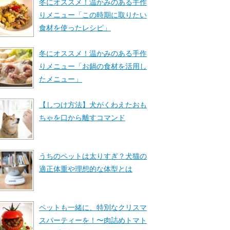
冬にオススメ！温かみのある手作
りメニュー「この時期に取りたい
食材を使ったレシピ」
冬にオススメ！温かみのある手作
りメニュー「お鍋の食材を活用し
たメニュー」
【しつけ方法】犬がくわえたおも
ちゃを口から離すコマンド
うちのペットは太りすぎ？犬猫の
適正体重や理想的な体型とは
ペットも一緒に、特別なクリスマ
スパーティーを！〜肉詰めトマト