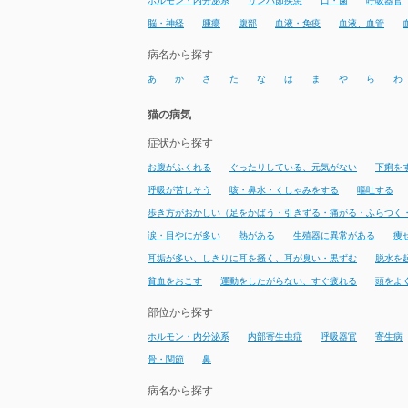
ホルモン・内分泌系
リンパ節疾患
口・歯
呼吸器官
脳・神経
腫瘍
腹部
血液・免疫
血液、血管
病名から探す
あ
か
さ
た
な
は
ま
や
ら
わ
猫の病気
症状から探す
お腹がふくれる
ぐったりしている、元気がない
下痢を
呼吸が苦しそう
咳・鼻水・くしゃみをする
嘔吐する
歩き方がおかしい（足をかばう・引きずる・痛がる・ふらつく
涙・目やにが多い
熱がある
生殖器に異常がある
痩
耳垢が多い、しきりに耳を掻く、耳が臭い・黒ずむ
脱水を
貧血をおこす
運動をしたがらない、すぐ疲れる
頭をよ
部位から探す
ホルモン・内分泌系
内部寄生虫症
呼吸器官
寄生病
骨・関節
鼻
病名から探す