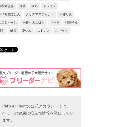
獣医師監修
病院
病気
ドライブ
手作り猫ごはん
クリスマスディナー
手作り食
ねこじゃらし
手作り犬ごはん
リード
行動特性
噛む
健康
夏休み
ストレス
おでかけ
Pet's All Rightの公式アカウントでは、
ペットの健康に役立つ情報を発信してい
ます。