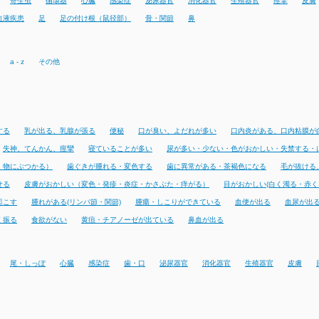
寄生虫
循環器
心臓
感染症
泌尿器官
消化器官
生殖器官
痙攣
皮膚
血液疾患
足
足の付け根（鼠径部）
骨・関節
鼻
a - z
その他
する
乳が出る、乳腺が張る
便秘
口が臭い、よだれが多い
口内炎がある、口内粘膜が
失神、てんかん、痙攣
寝ていることが多い
尿が多い・少ない・色がおかしい・失禁する・
・物にぶつかる）
歯ぐきが腫れる・変色する
歯に異常がある・茶褐色になる
毛が抜ける
せる
皮膚がおかしい（変色・発疹・炎症・かさぶた・痒がる）
目がおかしい(白く濁る・赤く
起こす
腫れがある(リンパ節・関節)
腫瘍・しこりができている
血便が出る
血尿が出
く振る
食欲がない
黄疸・チアノーゼが出ている
鼻血が出る
尾・しっぽ
心臓
感染症
歯・口
泌尿器官
消化器官
生殖器官
皮膚