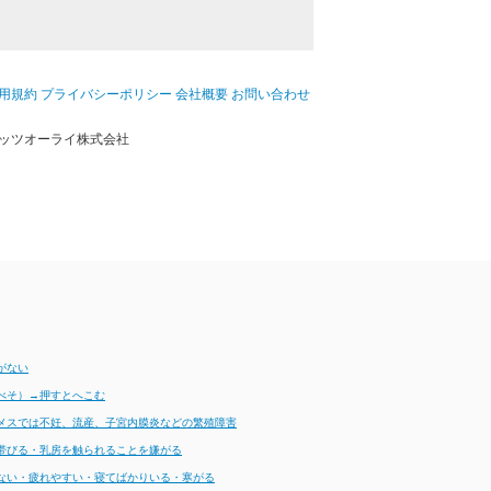
用規約
プライバシーポリシー
会社概要
お問い合わせ
ッツオーライ株式会社
がない
べそ）→押すとへこむ
メスでは不妊、流産、子宮内膜炎などの繁殖障害
帯びる・乳房を触られることを嫌がる
ない・疲れやすい・寝てばかりいる・寒がる