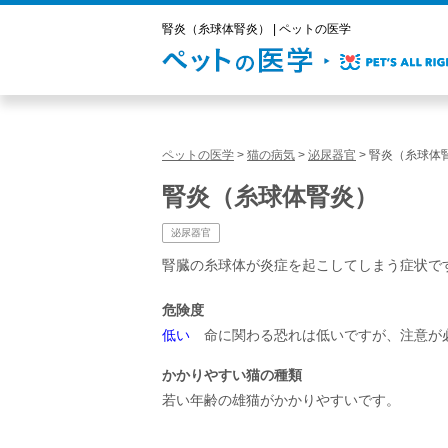
腎炎（糸球体腎炎） | ペットの医学
ペットの医学
>
猫の病気
>
泌尿器官
>
腎炎（糸球体
腎炎（糸球体腎炎）
泌尿器官
腎臓の糸球体が炎症を起こしてしまう症状で
危険度
低い
命に関わる恐れは低いですが、注意が
かかりやすい猫の種類
若い年齢の雄猫がかかりやすいです。