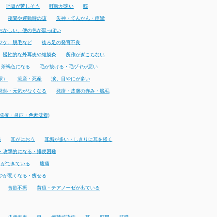
呼吸が苦しそう
呼吸が速い
咳
夜間や運動時の咳
失神・てんかん・痙攣
おかしい、便の色が黒っぽい
フケ、脱毛など
後ろ足の発育不良
慢性的な外耳炎や結膜炎
所作がぎこちない
・茶褐色になる
毛が抜ける・毛ヅヤが悪い
尿）
流産・死産
涙、目やにが多い
発熱・元気がなくなる
発疹・皮膚の赤み・脱毛
発疹・炎症・色素沈着)
発
耳がにおう
耳垢が多い・しきりに耳を掻く
・攻撃的になる・排便困難
りができている
腹痛
やが悪くなる・痩せる
食欲不振
黄疸・チアノーゼが出ている