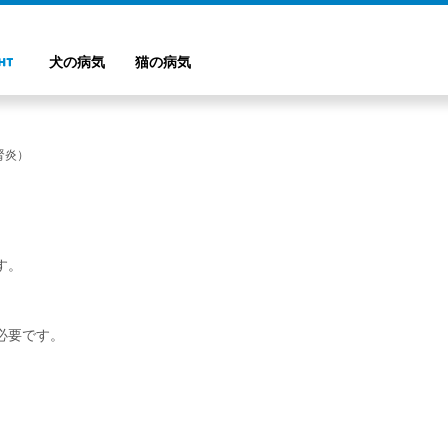
犬の病気
猫の病気
腎炎）
す。
必要です。