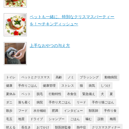
ペットも一緒に、特別なクリスマスパーティー
を！〜チキンディッシュ〜
上手なおやつの与え方
トイレ
ペットとクリスマス
高齢
ノミ
ブラッシング
動物病院
健康
手作りごはん
健康管理
ストレス
猫
病気
しつけ
夏休み
ペット
脱毛
行動特性
衣食住
緊急備え
犬
夏
ダニ
落ち着く
病院
手作り犬ごはん
リード
手作り猫ごはん
散歩
フード
水分補給
肥満
インタビュー
獣医師
手作り食
毛玉
地震
ドライブ
シャンプー
ごはん
噛む
誤飲
梅雨
吠える
長生き
おでかけ
獣医師監修
熱中症
クリスマスディナー