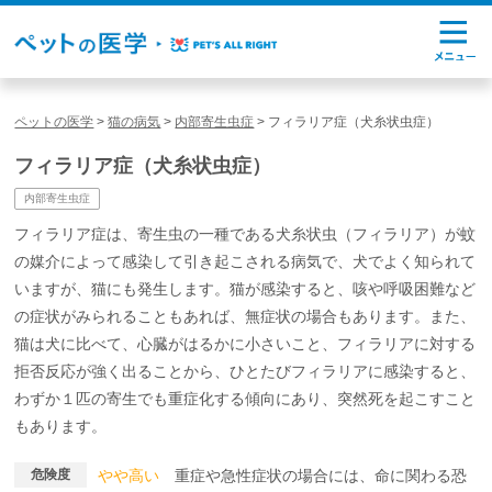
ペットの医学
>
猫の病気
>
内部寄生虫症
>
フィラリア症（犬糸状虫症）
フィラリア症（犬糸状虫症）
内部寄生虫症
フィラリア症は、寄生虫の一種である犬糸状虫（フィラリア）が蚊
の媒介によって感染して引き起こされる病気で、犬でよく知られて
いますが、猫にも発生します。猫が感染すると、咳や呼吸困難など
の症状がみられることもあれば、無症状の場合もあります。また、
猫は犬に比べて、心臓がはるかに小さいこと、フィラリアに対する
拒否反応が強く出ることから、ひとたびフィラリアに感染すると、
わずか１匹の寄生でも重症化する傾向にあり、突然死を起こすこと
もあります。
危険度
やや高い
重症や急性症状の場合には、命に関わる恐