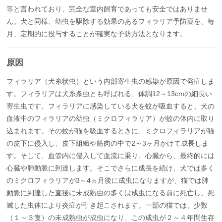
等と言われており、完全な室内飼育であっても安全ではありませ
ん。犬と同様、幼虫を駆除する効果のあるフィラリア予防薬を、毎
月、定期的に投与することが確実な予防方法となります。
原因
フィラリア（犬糸状虫）という内部寄生虫の感染が原因で発症しま
す。フィラリアは犬糸条虫とも呼ばれる、体調12～13cmの細長い
寄生虫です。フィラリアに感染している犬を蚊が吸血すると、犬の
血液中のフィラリアの幼虫（ミクロフィラリア）が蚊の体内に取り
込まれます。その蚊が猫を吸血するときに、ミクロフィラリアが猫
の皮下に侵入し、皮下組織や筋肉の中で2～3ヶ月かけて成長しま
す。そして、血管内に侵入して血流に乗り、心臓から、最終的には
心臓や肺動脈に到達します。そこでさらに成長を続け、犬では多く
のミクロフィラリアが3～4ヵ月後に成虫になりますが、猫では肺
動脈に到達した直後に未成熟虫の多くは成虫になる前に死亡し、死
滅した虫体により炎症が引き起こされます。一部の猫では、少数
（１～３隻）の未成熟虫が成虫になり、この成虫が２～４年間生存