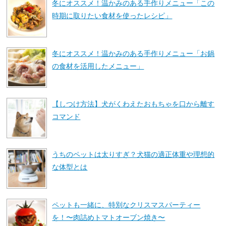
冬にオススメ！温かみのある手作りメニュー「この
時期に取りたい食材を使ったレシピ」
冬にオススメ！温かみのある手作りメニュー「お鍋
の食材を活用したメニュー」
【しつけ方法】犬がくわえたおもちゃを口から離す
コマンド
うちのペットは太りすぎ？犬猫の適正体重や理想的
な体型とは
ペットも一緒に、特別なクリスマスパーティー
を！〜肉詰めトマトオーブン焼き〜