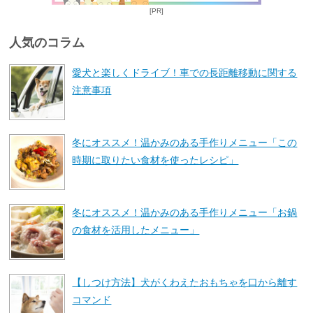
[PR]
人気のコラム
愛犬と楽しくドライブ！車での長距離移動に関する
注意事項
冬にオススメ！温かみのある手作りメニュー「この
時期に取りたい食材を使ったレシピ」
冬にオススメ！温かみのある手作りメニュー「お鍋
の食材を活用したメニュー」
【しつけ方法】犬がくわえたおもちゃを口から離す
コマンド