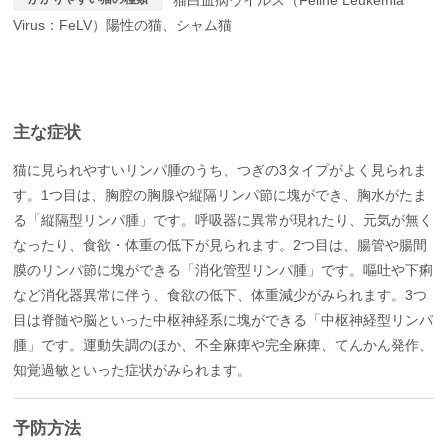
猫白血病ウイルス（Feline Leukemia
Virus：FeLV）陽性の猫、シャム猫
主な症状
猫に見られやすいリンパ腫のうち、つぎの3タイプがよく見られま
す。1つ目は、胸腔の胸腺や縦隔リンパ節に塊ができ、胸水がたま
る「縦隔型リンパ腫」です。呼吸器に異常が現れたり、元気が無く
なったり、食欲・体重の低下が見られます。2つ目は、腸管や腸間
膜のリンパ節に塊ができる「消化管型リンパ腫」です。嘔吐や下痢
など消化器異常に伴う、食欲の低下、体重減少がみられます。3つ
目は脊髄や脳といった中枢神経系に塊ができる「中枢神経型リンパ
腫」です。運動失調のほか、不全麻痺や完全麻痺、てんかん発作、
知覚過敏といった症状がみられます。
予防方法