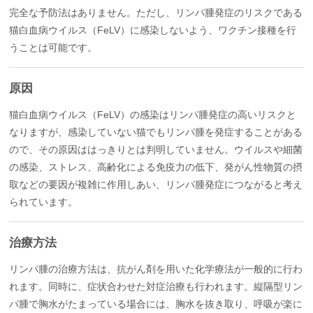
完全な予防法はありません。ただし、リンパ腫発症のリスクである
猫白血病ウイルス（FeLV）に感染しないよう、ワクチン接種を行
うことは可能です。
原因
猫白血病ウイルス（FeLV）の感染はリンパ腫発症の高いリスクと
なりますが、感染していない猫でもリンパ腫を発症することがある
ので、その原因ははっきりとは判明していません。ウイルスや細菌
の感染、ストレス、高齢化による免疫力の低下、発がん性物質の摂
取などの要因が複雑に作用しあい、リンパ腫発症につながると考え
られています。
治療方法
リンパ腫の治療方法は、抗がん剤を用いた化学療法が一般的に行わ
れます。同時に、症状合わせた対症治療も行われます。縦隔型リン
パ腫で胸水がたまっている場合には、胸水を抜き取り、呼吸が楽に