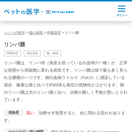
ペットの医学
>
猫の病気
>
呼吸器官
>
リンパ腫
リンパ腫
呼吸器官
消化器官
脳・神経
リンパ腫は、リンパ球（免疫を担っている白血球の一種）が、正常
な状態から癌細胞に変わる病気です。リンパ腫は猫で最も多く見ら
れる腫瘍の一つです。猫白血病ウイルス（FeLV）に感染している
場合、健康な猫と比べて約60倍も発症の危険性が上がります。猫
のリンパ腫は犬のリンパ腫と比べ、治療が難しく予後が悪いとされ
ています。
危険度
高い
治療せず放置すると、命に関わる恐れがありま
す。
かかりやすい猫の種類