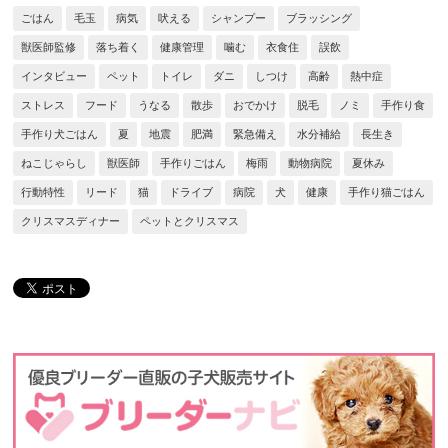
ごはん
毛玉
病気
吠える
シャンプー
ブラッシング
獣医師監修
落ち着く
健康管理
噛む
衣食住
誤飲
インタビュー
ペット
トイレ
ダニ
しつけ
高齢
熱中症
ストレス
フード
うなる
散歩
おでかけ
脱毛
ノミ
手作り食
手作り犬ごはん
夏
地震
肥満
緊急備え
水分補給
長生き
ねこじゃらし
獣医師
手作りごはん
梅雨
動物病院
夏休み
行動特性
リード
猫
ドライブ
病院
犬
健康
手作り猫ごはん
クリスマスディナー
ペットとクリスマス