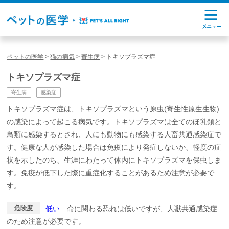
ペットの医学
>
猫の病気
>
寄生病
>
トキソプラズマ症
トキソプラズマ症
寄生病
感染症
トキソプラズマ症は、トキソプラズマという原虫(寄生性原生生物)
の感染によって起こる病気です。トキソプラズマは全てのほ乳類と
鳥類に感染するとされ、人にも動物にも感染する人畜共通感染症で
す。健康な人が感染した場合は免疫により発症しないか、軽度の症
状を示したのち、生涯にわたって体内にトキソプラズマを保虫しま
す。免疫が低下した際に重症化することがあるため注意が必要で
す。
危険度
低い
命に関わる恐れは低いですが、人獣共通感染症
のため注意が必要です。