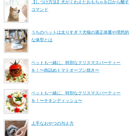
【しつけ方法】犬がくわえたおもちゃを口から離す
コマンド
うちのペットは太りすぎ？犬猫の適正体重や理想的
な体型とは
ペットも一緒に、特別なクリスマスパーティー
を！〜肉詰めトマトオーブン焼き〜
ペットも一緒に、特別なクリスマスパーティー
を！〜チキンディッシュ〜
上手なおやつの与え方