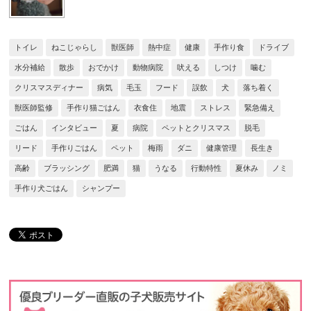
トイレ
ねこじゃらし
獣医師
熱中症
健康
手作り食
ドライブ
水分補給
散歩
おでかけ
動物病院
吠える
しつけ
噛む
クリスマスディナー
病気
毛玉
フード
誤飲
犬
落ち着く
獣医師監修
手作り猫ごはん
衣食住
地震
ストレス
緊急備え
ごはん
インタビュー
夏
病院
ペットとクリスマス
脱毛
リード
手作りごはん
ペット
梅雨
ダニ
健康管理
長生き
高齢
ブラッシング
肥満
猫
うなる
行動特性
夏休み
ノミ
手作り犬ごはん
シャンプー