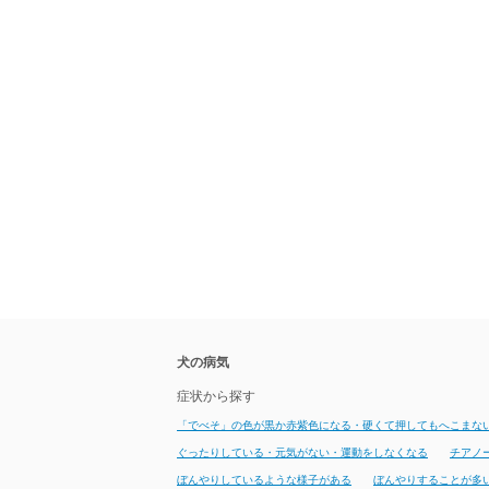
犬の病気
症状から探す
「でべそ」の色が黒か赤紫色になる・硬くて押してもへこまな
ぐったりしている・元気がない・運動をしなくなる
チアノ
ぼんやりしているような様子がある
ぼんやりすることが多