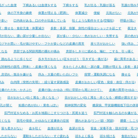
混ざった血便
下痢あるいは血便をする
下痢をする
乳が出る・乳腺が張る
乳腺が熱を
る
体の下半身の麻痺
体重が増える（肥満）
体重減少
便秘
元気がない
元気が
が多い
口内炎がある、口の中が出血している
吐くような動作をする(空嘔吐)
呼吸が浅い
尿・痩せる・食欲亢進・体重減少
多飲・多尿、徐脈、急性の場合はショックを起こす
夜泣き
尿が出ない、濃い尿が少量しか出ない
尿が多い・少ない・色がおかしい・失禁する
尿の色が
毛ヅヤが悪い・毛が抜けやすい・フケが多いなどの皮膚の異常
座り方がおかしい
強い痒み、
くなる
患部である関節周囲の腫れや痛み
患部をしきりに舐める、噛む、こする、引っ掻く
・跳ねるように歩くなど
歩き方がおかしい(足をかばう・引きずる・痛がる)
歯に異常がある
右対称性の脱毛（胴体）・皮膚が薄くなる
水をたくさん飲む・尿の量、回数が増える（多飲・多
・息切れ・散歩を嫌がる
痒み・大量の乾いた白いフケ
痙攣・運動失調になる
痩せる
痒み
白内障（突然の失明）・繰り返す尿路感染
皮膚がおかしい(変色・発疹・炎症・痒がる)
皮膚のただれ・かさぶた
皮膚の強いかゆみ（特に背部から尾にかけて）
皮膚の異常(かゆみ・
い
目がおかしい(白く濁る・赤くなる・)
目がおかしい(白く濁る・赤くなる・瞬膜が露出する)
孔が開く
粘膜の色が白い・黄色っぽい
精神状態の変化
糖尿病、甲状腺機能低下症の併
肛門付近をなめる・お尻を地面にこすりつける・尻尾を追う
肛門付近を触られるのを嫌がる
多くなる
脱毛や発疹、かゆみなど皮膚炎の症状
腫れがある(リンパ節・関節)
腫瘍・しこ
落ち着きがない
血を吐く
血便が出る
血尿が出る
貧血・栄養不良・脱水症状・毛づ
したがらない
運動をしたがらない・すぐ疲れる
頭をよく振る
頭を傾ける
食欲がない