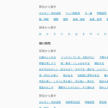
部位から探す
ホルモン・内分泌系
リンパ節疾患
口・歯
呼吸器官
脳・神経
腫瘍
腹部
血液・免疫
血液、血管
病名から探す
あ
か
さ
た
な
は
ま
や
ら
わ
猫の病気
症状から探す
お腹がふくれる
ぐったりしている、元気がない
下痢を
呼吸が苦しそう
咳・鼻水・くしゃみをする
嘔吐する
歩き方がおかしい（足をかばう・引きずる・痛がる・ふらつく
涙・目やにが多い
熱がある
生殖器に異常がある
痩
耳垢が多い、しきりに耳を掻く、耳が臭い・黒ずむ
脱水を
貧血をおこす
運動をしたがらない、すぐ疲れる
頭をよ
部位から探す
ホルモン・内分泌系
内部寄生虫症
呼吸器官
寄生病