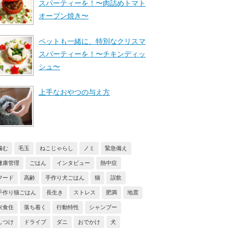
スパーティーを！〜肉詰めトマト
オーブン焼き〜
ペットも一緒に、特別なクリスマ
スパーティーを！〜チキンディッ
シュ〜
上手なおやつの与え方
噛む
毛玉
ねこじゃらし
ノミ
緊急備え
健康管理
ごはん
インタビュー
熱中症
フード
高齢
手作り犬ごはん
猫
誤飲
手作り猫ごはん
長生き
ストレス
肥満
地震
衣食住
落ち着く
行動特性
シャンプー
しつけ
ドライブ
ダニ
おでかけ
犬