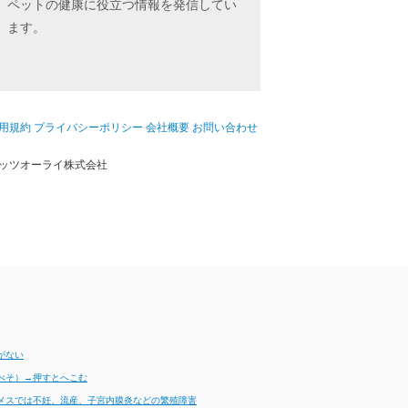
ペットの健康に役立つ情報を発信してい
ます。
用規約
プライバシーポリシー
会社概要
お問い合わせ
ッツオーライ株式会社
がない
べそ）→押すとへこむ
メスでは不妊、流産、子宮内膜炎などの繁殖障害