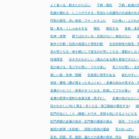
よく食べる・動きたがらない
下痢・嘔吐
下痢・粘液の
乳腺が腫れる・しこりができる・乳頭から化膿性の分泌液が出
円形の脱毛・赤い発疹・フケ・かさぶた
口が臭い・よだれ
咳・鼻水・くしゃみをする
嘔吐
嘔吐する
多飲・多
失神・痙攣
寝てばかりいる・元気がない・食欲がない
巣作り行動・玩具の保護など母性行動
左右対称性の脱毛・
息が荒くなる・体を横にして寝るのが苦しくなる・運動をしな
排便障害
歩き方がおかしい（痛みのある脚を着地できない
毛が抜ける・毛ヅヤが悪い・フケが多い
毛ヅヤが悪い・左
激しい咳・失神・昏睡
生殖器に異常がある
疲れやすい
発疹・膿疱（膿が溜まった水ぶくれ）・皮膚の赤みや黒ずみ・
皮膚がべたつく・体臭がきつくなる・乾燥してフケが多い
皮膚の肥厚や過剰な色素沈着（黒ずむ）
皮膚の色がおかし
目がおかしい(白く濁る・赤くなる・第三眼瞼が露出する)
瞳
肛門付近にしこり（腫瘍）ができ、患部を気にするようになる
肛門周囲の皮膚の発赤・肛門嚢の腫脹や痛み
脱毛・フケが
腹部の膨満（太鼓腹）・四肢の筋肉の萎縮
舌が白っぽい
足先、顔面、耳、腹部、脇などの皮膚の発赤、痒み
運動を