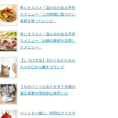
冬にオススメ！温かみのある手作
りメニュー「この時期に取りたい
食材を使ったレシピ」
冬にオススメ！温かみのある手作
りメニュー「お鍋の食材を活用し
たメニュー」
【しつけ方法】犬がくわえたおも
ちゃを口から離すコマンド
うちのペットは太りすぎ？犬猫の
適正体重や理想的な体型とは
ペットも一緒に、特別なクリスマ