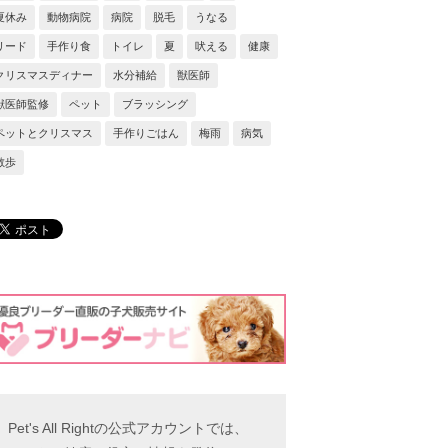
夏休み
動物病院
病院
脱毛
うなる
リード
手作り食
トイレ
夏
吠える
健康
クリスマスディナー
水分補給
獣医師
獣医師監修
ペット
ブラッシング
ペットとクリスマス
手作りごはん
梅雨
病気
散歩
Pet's All Rightの公式アカウントでは、