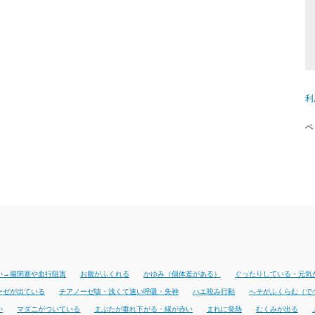
利
ペ
い→腸閉塞や血行阻害
お腹がふくれる
かゆみ（個体差がある）
ぐったりしている・元気
ーゼが出ている
チアノーゼ咳・浅くて速い呼吸・失神
ハエ咬み行動
へそがふくらむ（で
い
マダニがついている
まぶたが垂れ下がる・縁が赤い
まれに発熱
むくみが出る