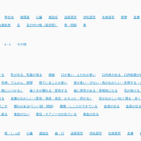
寄生虫
循環器
心臓
感染症
泌尿器官
消化器官
生殖器官
痙攣
皮膚
血液疾患
足
足の付け根（鼠径部）
骨・関節
鼻
a - z
その他
する
乳が出る、乳腺が張る
便秘
口が臭い、よだれが多い
口内炎がある、口内粘膜が
失神、てんかん、痙攣
寝ていることが多い
尿が多い・少ない・色がおかしい・失禁する・
・物にぶつかる）
歯ぐきが腫れる・変色する
歯に異常がある・茶褐色になる
毛が抜ける
せる
皮膚がおかしい（変色・発疹・炎症・かさぶた・痒がる）
目がおかしい(白く濁る・赤く
起こす
腫れがある(リンパ節・関節)
腫瘍・しこりができている
血便が出る
血尿が出
く振る
食欲がない
黄疸・チアノーゼが出ている
鼻血が出る
尾・しっぽ
心臓
感染症
歯・口
泌尿器官
消化器官
生殖器官
皮膚