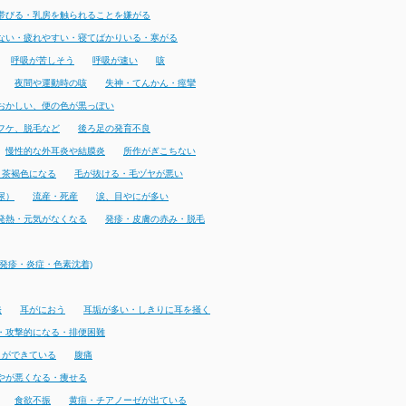
帯びる・乳房を触られることを嫌がる
ない・疲れやすい・寝てばかりいる・寒がる
呼吸が苦しそう
呼吸が速い
咳
夜間や運動時の咳
失神・てんかん・痙攣
おかしい、便の色が黒っぽい
フケ、脱毛など
後ろ足の発育不良
慢性的な外耳炎や結膜炎
所作がぎこちない
・茶褐色になる
毛が抜ける・毛ヅヤが悪い
尿）
流産・死産
涙、目やにが多い
発熱・元気がなくなる
発疹・皮膚の赤み・脱毛
発疹・炎症・色素沈着)
発
耳がにおう
耳垢が多い・しきりに耳を掻く
・攻撃的になる・排便困難
りができている
腹痛
やが悪くなる・痩せる
食欲不振
黄疸・チアノーゼが出ている