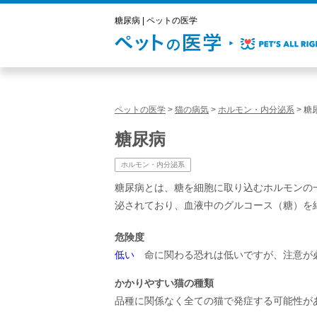
糖尿病 | ペットの医学
ペットの医学
>
猫の病気
>
ホルモン・内分泌系
>
糖
糖尿病
ホルモン・内分泌系
糖尿病とは、糖を細胞に取り込むホルモンの
泌されており、血液中のグルコース（糖）を
危険度
低い
命に関わる恐れは低いですが、注意が
かかりやすい猫の種類
品種に関係なく全ての猫で発症する可能性が