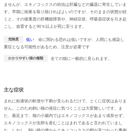
ませんが、エキノコックスの幼虫は肝臓などの臓器に寄生していま
す。早期に病巣を取り除ければよいのですが、そのままの状態が続
くと、その後重度の肝機能障害や、神経症状、呼吸器症状を引き起
こし、放置すると90％以上が死に至ります。
危険度
低い
命に関わる恐れは低いですが、人間にも感染し
重症となる可能性があるため、注意が必要です
かかりやすい猫の種類
全ての猫に一般的に見られます。
主な症状
まれに粘液状の軟便や下痢が見られるだけで、とくに症状はありま
せん。このため飼い猫の発症に気づくことは大変難しいです。ま
た、最近まで、猫の小腸内ではエキノコックスがあまり成長せず、
エキノコックスが虫卵を産むことはまれであると言われていまし
た。しかし、飼い猫の便からエキノコックスの卵が見つかった事例