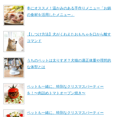
冬にオススメ！温かみのある手作りメニュー「お鍋
の食材を活用したメニュー」
【しつけ方法】犬がくわえたおもちゃを口から離す
コマンド
うちのペットは太りすぎ？犬猫の適正体重や理想的
な体型とは
ペットも一緒に、特別なクリスマスパーティー
を！〜肉詰めトマトオーブン焼き〜
ペットも一緒に、特別なクリスマスパーティー