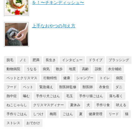
を！〜チキンディッシュ〜
上手なおやつの与え方
脱毛
ノミ
肥満
長生き
インタビュー
ドライブ
ブラッシング
動物病院
うなる
病気
散歩
地震
高齢
誤飲
水分補給
ペットとクリスマス
行動特性
健康
シャンプー
トイレ
病院
フード
ペット
緊急備え
獣医師監修
獣医師
衣食住
ダニ
熱中症
噛む
手作り犬ごはん
毛玉
手作り猫ごはん
落ち着く
ねこじゃらし
クリスマスディナー
夏休み
犬
手作り食
吠える
手作りごはん
しつけ
梅雨
ごはん
夏
健康管理
リード
猫
ストレス
おでかけ