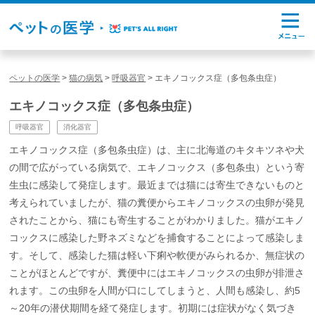
ペットの医学
>
猫の病気
>
呼吸器官
>
エキノコックス症（多包条虫症）
エキノコックス症（多包条虫症）
呼吸器官
消化器官
エキノコックス症（多包条虫症）は、主に北海道のキタキツネや犬
の間で広がっている病気で、エキノコックス（多包条虫）という寄
生虫に感染して発症します。最近までは猫には寄生できないものと
考えられていましたが、猫の糞便からエキノコックスの虫卵が発見
されたことから、猫にも寄生することがわかりました。猫がエキノ
コックスに感染した野ネズミなどを捕食することによって感染しま
す。そして、感染した猫は軽い下痢や軟便がみられるか、無症状の
ことがほとんどですが、糞便中にはエキノコックスの虫卵が排泄さ
れます。この虫卵を人間が口にしてしまうと、人間も感染し、約5
～20年の潜伏期間を経て発症します。初期には症状がなく気づき