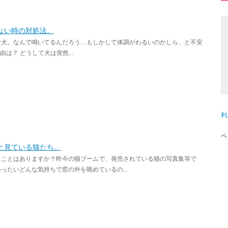
ない時の対処法。
愛犬。なんで鳴いてるんだろう…もしかして体調がわるいのかしら、と不安
は？ どうして犬は突然...
利
ペ
と見ている猫たち。
たことはありますか？昨今の猫ブームで、発売されている猫の写真集等で
たいどんな気持ちで窓の外を眺めているの...