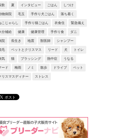
誤飲
夏
インタビュー
ごはん
しつけ
動物病院
毛玉
手作り犬ごはん
落ち着く
ねこじゃらし
手作り猫ごはん
衣食住
緊急備え
水分補給
健康
健康管理
手作り食
ダニ
病院
長生き
地震
獣医師
シャンプー
脱毛
ペットとクリスマス
リード
犬
トイレ
病気
猫
ブラッシング
熱中症
うなる
フード
梅雨
ノミ
散歩
ドライブ
ペット
クリスマスディナー
ストレス