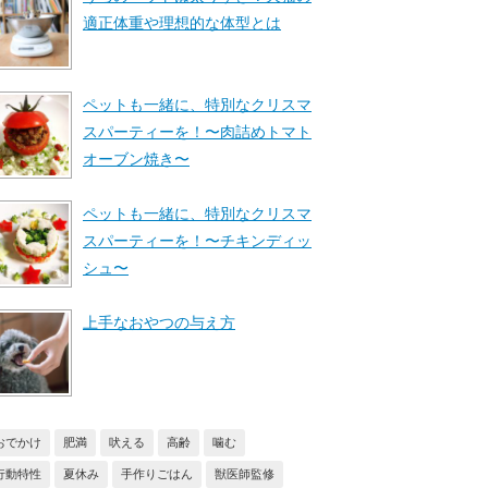
適正体重や理想的な体型とは
ペットも一緒に、特別なクリスマ
スパーティーを！〜肉詰めトマト
オーブン焼き〜
ペットも一緒に、特別なクリスマ
スパーティーを！〜チキンディッ
シュ〜
上手なおやつの与え方
おでかけ
肥満
吠える
高齢
噛む
行動特性
夏休み
手作りごはん
獣医師監修