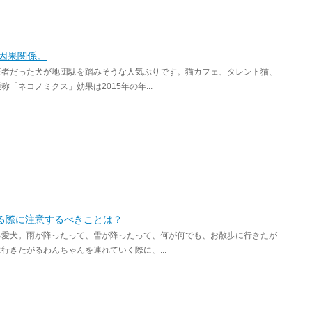
因果関係。
王者だった犬が地団駄を踏みそうな人気ぶりです。猫カフェ、タレント猫、
ネコノミクス」効果は2015年の年...
る際に注意するべきことは？
る愛犬。雨が降ったって、雪が降ったって、何が何でも、お散歩に行きたが
きたがるわんちゃんを連れていく際に、...