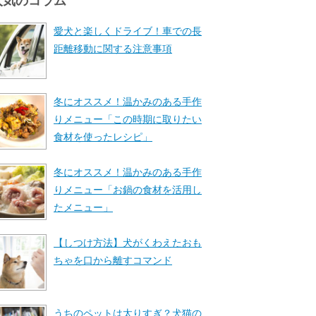
人気のコラム
愛犬と楽しくドライブ！車での長
距離移動に関する注意事項
冬にオススメ！温かみのある手作
りメニュー「この時期に取りたい
食材を使ったレシピ」
冬にオススメ！温かみのある手作
りメニュー「お鍋の食材を活用し
たメニュー」
【しつけ方法】犬がくわえたおも
ちゃを口から離すコマンド
うちのペットは太りすぎ？犬猫の