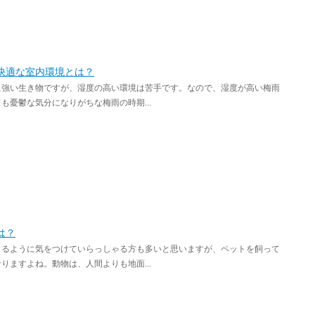
快適な室内環境とは？
に強い生き物ですが、湿度の高い環境は苦手です。なので、湿度が高い梅雨
憂鬱な気分になりがちな梅雨の時期...
は？
とるように気をつけていらっしゃる方も多いと思いますが、ペットを飼って
ますよね。動物は、人間よりも地面...