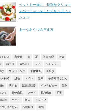
ペットも一緒に、特別なクリスマ
スパーティーを！〜チキンディッ
シュ〜
上手なおやつの与え方
ストレス
衣食住
犬
夏
健康管理
病気
猫
熱中症
落ち着く
ノミ
シャンプー
噛む
ブラッシング
手作り食
長生き
水分補給
脱毛
トイレ
健康
手作り猫ごはん
高齢
吠える
獣医師監修
インタビュー
誤飲
うなる
動物病院
フード
緊急備え
毛玉
獣医師
ペット
梅雨
ドライブ
手作り犬ごはん
行動特性
地震