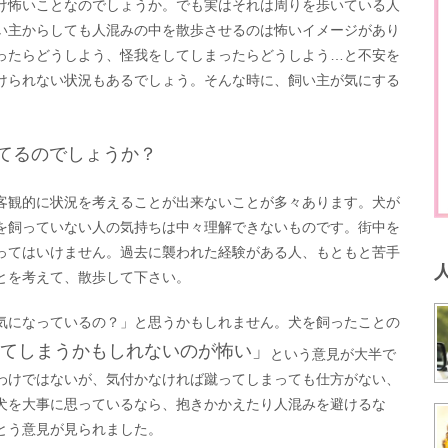
け怖いことなのでしょうか。でも実はそれは周りを歩いている人
い主からしても人混みの中を散歩させるのは怖いイメージがあり
ったらどうしよう、怪我をしてしまったらどうしよう…と不安を
けられない状況もあるでしょう。そんな時に、飼い主が気にする
てるのでしょうか？
客観的に状況を考えることが出来ないことが多々あります。犬が
を飼っていない人の気持ちは中々理解できないものです。街中を
ってはいけません。過去に襲われた経験がある人、もともと苦手
とを考えて、散歩して下さい。
気になっているの？」と思うかもしれません。犬を飼ったことの
てしまうかもしれないのが怖い」
という意見が大半で
わけではないが、気付かなければ蹴ってしまっても仕方がない、
犬を大事に思っているなら、抱きかかえたり人混みを避けるな
とう意見が見られました。