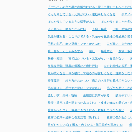
「でべそ」の色が黒か赤紫色になる・硬くて押してもへこまな
ぐったりしている・元気がない・運動をしなくなる
チアノ
ぼんやりしているような様子がある
ぼんやりすることが多
よく食べる・動きたがらない
下痢・嘔吐
下痢・粘液の
乳腺が腫れる・しこりができる・乳頭から化膿性の分泌液が出
円形の脱毛・赤い発疹・フケ・かさぶた
口が臭い・よだれ
咳・鼻水・くしゃみをする
嘔吐
嘔吐する
多飲・多
失神・痙攣
寝てばかりいる・元気がない・食欲がない
巣作り行動・玩具の保護など母性行動
左右対称性の脱毛・
息が荒くなる・体を横にして寝るのが苦しくなる・運動をしな
排便障害
歩き方がおかしい（痛みのある脚を着地できない
毛が抜ける・毛ヅヤが悪い・フケが多い
毛ヅヤが悪い・左
激しい咳・失神・昏睡
生殖器に異常がある
疲れやすい
発疹・膿疱（膿が溜まった水ぶくれ）・皮膚の赤みや黒ずみ・
皮膚がべたつく・体臭がきつくなる・乾燥してフケが多い
皮膚の肥厚や過剰な色素沈着（黒ずむ）
皮膚の色がおかし
目がおかしい(白く濁る・赤くなる・第三眼瞼が露出する)
瞳