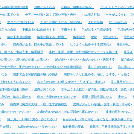
い→腸閉塞や血行阻害
お腹がふくれる
かゆみ（個体差がある）
ぐったりしている・元気
ーゼが出ている
チアノーゼ咳・浅くて速い呼吸・失神
ハエ咬み行動
へそがふくらむ（で
い
マダニがついている
まぶたが垂れ下がる・縁が赤い
まれに発熱
むくみが出る
混ざった血便
下痢あるいは血便をする
下痢をする
乳が出る・乳腺が張る
乳腺が熱を
る
体の下半身の麻痺
体重が増える（肥満）
体重減少
便秘
元気がない
元気が
が多い
口内炎がある、口の中が出血している
吐くような動作をする(空嘔吐)
呼吸が浅い
尿・痩せる・食欲亢進・体重減少
多飲・多尿、徐脈、急性の場合はショックを起こす
夜泣き
尿が出ない、濃い尿が少量しか出ない
尿が多い・少ない・色がおかしい・失禁する
尿の色が
毛ヅヤが悪い・毛が抜けやすい・フケが多いなどの皮膚の異常
座り方がおかしい
強い痒み、
くなる
患部である関節周囲の腫れや痛み
患部をしきりに舐める、噛む、こする、引っ掻く
・跳ねるように歩くなど
歩き方がおかしい(足をかばう・引きずる・痛がる)
歯に異常がある
右対称性の脱毛（胴体）・皮膚が薄くなる
水をたくさん飲む・尿の量、回数が増える（多飲・多
・息切れ・散歩を嫌がる
痒み・大量の乾いた白いフケ
痙攣・運動失調になる
痩せる
痒み
白内障（突然の失明）・繰り返す尿路感染
皮膚がおかしい(変色・発疹・炎症・痒がる)
皮膚のただれ・かさぶた
皮膚の強いかゆみ（特に背部から尾にかけて）
皮膚の異常(かゆみ・
い
目がおかしい(白く濁る・赤くなる・)
目がおかしい(白く濁る・赤くなる・瞬膜が露出する)
孔が開く
粘膜の色が白い・黄色っぽい
精神状態の変化
糖尿病、甲状腺機能低下症の併