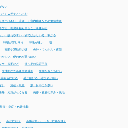
がない
べそ）→押すとへこむ
メスでは不妊、流産、子宮内膜炎などの繁殖障害
帯びる・乳房を触られることを嫌がる
ない・疲れやすい・寝てばかりいる・寒がる
呼吸が苦しそう
呼吸が速い
咳
夜間や運動時の咳
失神・てんかん・痙攣
おかしい、便の色が黒っぽい
フケ、脱毛など
後ろ足の発育不良
慢性的な外耳炎や結膜炎
所作がぎこちない
・茶褐色になる
毛が抜ける・毛ヅヤが悪い
尿）
流産・死産
涙、目やにが多い
発熱・元気がなくなる
発疹・皮膚の赤み・脱毛
発疹・炎症・色素沈着)
発
耳がにおう
耳垢が多い・しきりに耳を掻く