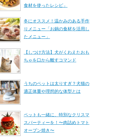
食材を使ったレシピ」
冬にオススメ！温かみのある手作
りメニュー「お鍋の食材を活用し
たメニュー」
【しつけ方法】犬がくわえたおも
ちゃを口から離すコマンド
うちのペットは太りすぎ？犬猫の
適正体重や理想的な体型とは
ペットも一緒に、特別なクリスマ
スパーティーを！〜肉詰めトマト
オーブン焼き〜