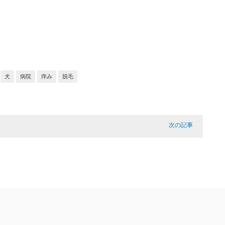
犬
病院
痒み
脱毛
次の記事