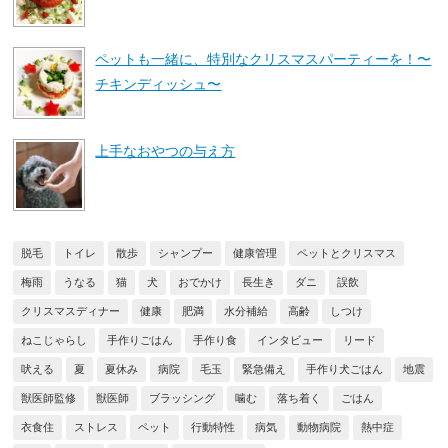
ペットも一緒に、特別なクリスマスパーティーを！〜
チキンディッシュ〜
上手なおやつの与え方
脱毛
トイレ
散歩
シャンプー
健康管理
ペットとクリスマス
梅雨
うなる
猫
犬
おでかけ
長生き
ダニ
誤飲
クリスマスディナー
健康
肥満
水分補給
高齢
しつけ
ねこじゃらし
手作りごはん
手作り食
インタビュー
リード
吠える
夏
夏休み
病院
毛玉
緊急備え
手作り犬ごはん
地震
獣医師監修
獣医師
ブラッシング
噛む
落ち着く
ごはん
衣食住
ストレス
ペット
行動特性
病気
動物病院
熱中症