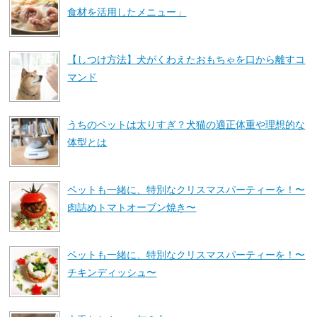
食材を活用したメニュー」
【しつけ方法】犬がくわえたおもちゃを口から離すコ
マンド
うちのペットは太りすぎ？犬猫の適正体重や理想的な
体型とは
ペットも一緒に、特別なクリスマスパーティーを！〜
肉詰めトマトオーブン焼き〜
ペットも一緒に、特別なクリスマスパーティーを！〜
チキンディッシュ〜