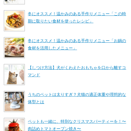
冬にオススメ！温かみのある手作りメニュー「この時
期に取りたい食材を使ったレシピ」
冬にオススメ！温かみのある手作りメニュー「お鍋の
食材を活用したメニュー」
【しつけ方法】犬がくわえたおもちゃを口から離すコ
マンド
うちのペットは太りすぎ？犬猫の適正体重や理想的な
体型とは
ペットも一緒に、特別なクリスマスパーティーを！〜
肉詰めトマトオーブン焼き〜