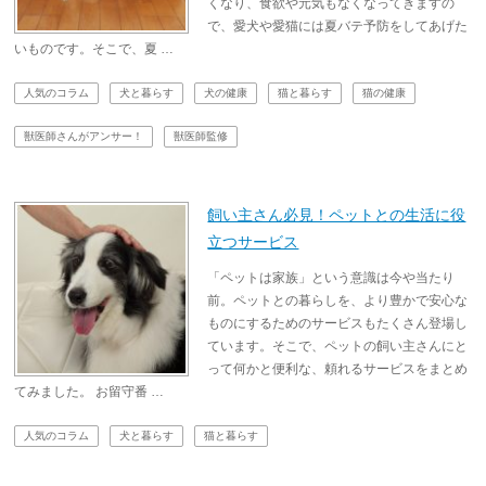
くなり、食欲や元気もなくなってきますの
で、愛犬や愛猫には夏バテ予防をしてあげた
いものです。そこで、夏 …
人気のコラム
犬と暮らす
犬の健康
猫と暮らす
猫の健康
獣医師さんがアンサー！
獣医師監修
飼い主さん必見！ペットとの生活に役
立つサービス
「ペットは家族」という意識は今や当たり
前。ペットとの暮らしを、より豊かで安心な
ものにするためのサービスもたくさん登場し
ています。そこで、ペットの飼い主さんにと
って何かと便利な、頼れるサービスをまとめ
てみました。 お留守番 …
人気のコラム
犬と暮らす
猫と暮らす