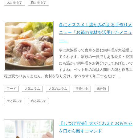
犬と暮らす
猫と暮らす
冬にオススメ！温かみのある手作りメ
ニュー「お鍋の食材を活用したメニュ
ー」
冬は家族揃って食卓を囲む鍋料理が大活躍し
てくれます。家族の一員でもある愛犬・愛猫
にも温かい鍋料理をお裾分けしてあげたいで
すよね。ペット用の鍋は人間用の鍋と作る工
程は変わりありません。食材を取り分け、食べやすく加工するだけ …
フード
人気コラム
人気のコラム
手作り食
未分類
犬と暮らす
猫と暮らす
【しつけ方法】犬がくわえたおもちゃ
を口から離すコマンド