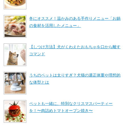
冬にオススメ！温かみのある手作りメニュー「お鍋
の食材を活用したメニュー」
【しつけ方法】犬がくわえたおもちゃを口から離す
コマンド
うちのペットは太りすぎ？犬猫の適正体重や理想的
な体型とは
ペットも一緒に、特別なクリスマスパーティー
を！〜肉詰めトマトオーブン焼き〜