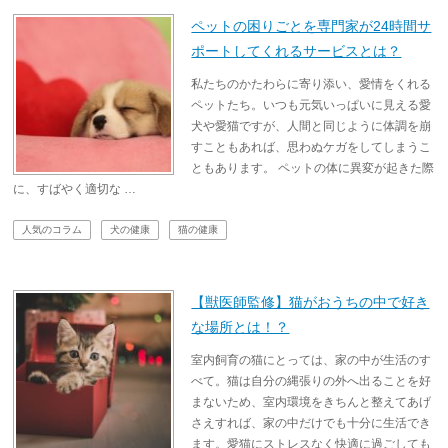
ペットの困りごとを専門家が24時間サ
ポートしてくれるサービスとは？
私たちのかたわらに寄り添い、愛情をくれる
ペットたち。いつも元気いっぱいに見える愛
犬や愛猫ですが、人間と同じように体調を崩
すこともあれば、思わぬケガをしてしまうこ
ともあります。 ペットの体に異変が起きた際
に、すばやく適切な …
人気のコラム
犬の健康
猫の健康
【獣医師監修】猫がおうちの中で好き
な場所とは！？
室内飼育の猫にとっては、家の中が生活のす
べて。猫は自分の縄張りの外へ出ることを好
まないため、室内環境をきちんと整えてあげ
さえすれば、家の中だけでも十分に生活でき
ます。愛猫にストレスなく快適に過ごしても