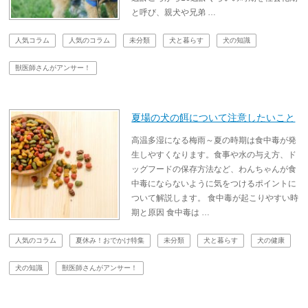
と呼び、親犬や兄弟 …
人気コラム
人気のコラム
未分類
犬と暮らす
犬の知識
獣医師さんがアンサー！
夏場の犬の餌について注意したいこと
高温多湿になる梅雨～夏の時期は食中毒が発
生しやすくなります。食事や水の与え方、ド
ッグフードの保存方法など、わんちゃんが食
中毒にならないように気をつけるポイントに
ついて解説します。 食中毒が起こりやすい時
期と原因 食中毒は …
人気のコラム
夏休み！おでかけ特集
未分類
犬と暮らす
犬の健康
犬の知識
獣医師さんがアンサー！