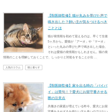
【獣医師監修】猫が丸みを帯びた声で
鳴き出した？飼い主が気をつけるべき
こととは
猫が発情期を初めて迎えるのは、早くて生後
5ヶ月から。愛猫が「アーオ」や「マーオ」
といった丸みの帯びた声で鳴き出した場合、
それは愛猫の発情期かもしれません。猫の発
情期のことを理解しておくことで、しっかりと対処をすることが出 …
人気のコラム
猫と暮らす
【獣医師監修】家を出る時の「バイバ
イ」は禁句！？愛犬にお留守番させる
際の注意点
共働きの家庭が増えている昨今、愛犬にお留
守番をさせざるを得ない方も多いのではない