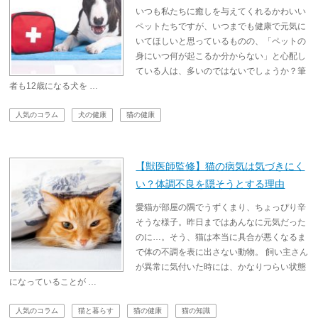
いつも私たちに癒しを与えてくれるかわいい
ペットたちですが、いつまでも健康で元気に
いてほしいと思っているものの、「ペットの
身にいつ何が起こるか分からない」と心配し
ている人は、多いのではないでしょうか？筆
者も12歳になる犬を …
人気のコラム
犬の健康
猫の健康
【獣医師監修】猫の病気は気づきにく
い？体調不良を隠そうとする理由
愛猫が部屋の隅でうずくまり、ちょっぴり辛
そうな様子。昨日まではあんなに元気だった
のに…。そう、猫は本当に具合が悪くなるま
で体の不調を表に出さない動物。 飼い主さん
が異常に気付いた時には、かなりつらい状態
になっていることが …
人気のコラム
猫と暮らす
猫の健康
猫の知識