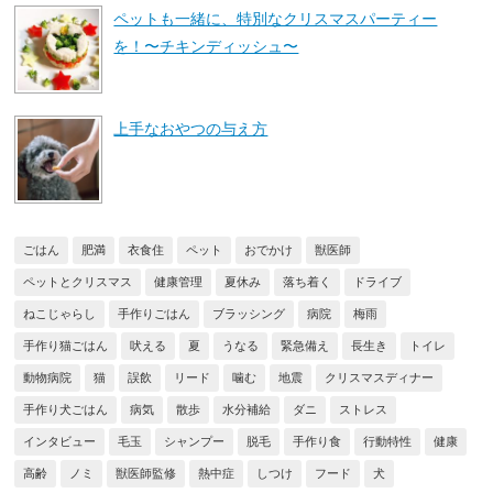
ペットも一緒に、特別なクリスマスパーティー
を！〜チキンディッシュ〜
上手なおやつの与え方
ごはん
肥満
衣食住
ペット
おでかけ
獣医師
ペットとクリスマス
健康管理
夏休み
落ち着く
ドライブ
ねこじゃらし
手作りごはん
ブラッシング
病院
梅雨
手作り猫ごはん
吠える
夏
うなる
緊急備え
長生き
トイレ
動物病院
猫
誤飲
リード
噛む
地震
クリスマスディナー
手作り犬ごはん
病気
散歩
水分補給
ダニ
ストレス
インタビュー
毛玉
シャンプー
脱毛
手作り食
行動特性
健康
高齢
ノミ
獣医師監修
熱中症
しつけ
フード
犬