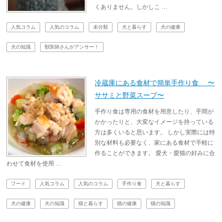
くありません。しかしこ …
人気コラム
人気のコラム
未分類
犬と暮らす
犬の健康
犬の知識
獣医師さんがアンサー！
冷蔵庫にある食材で簡単手作り食 〜
ササミと野菜スープ〜
手作り食は専用の食材を用意したり、手間が
かかったりと、大変なイメージを持っている
方は多くいると思います。 しかし実際には特
別な材料も必要なく、家にある食材で手軽に
作ることができます。 愛犬・愛猫の好みに合
わせて食材を使用 …
フード
人気コラム
人気のコラム
手作り食
犬と暮らす
犬の健康
犬の知識
猫と暮らす
猫の健康
猫の知識