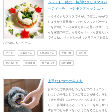
ペットも一緒に、特別なクリスマスパ
ーティーを！〜チキンディッシュ〜
もうすぐクリスマスですが、予定はいかがで
しょうか？家族揃ってのクリスマスパーティ
ーを計画している家庭も多いと思います。 そ
んな家族の中に、もちろんペットも含みたい
ですよね。 ペットと一緒にクリスマスを楽し
むためにも、ペッ …
フード
人気コラム
人気のコラム
手作り食
未分類
犬と暮らす
犬の健康
猫と暮らす
猫の健康
上手なおやつの与え方
おやつはご褒美やしつけなどのコミュニケー
ションの手段としてあげることが多く、そし
て犬自身楽しみの一つでもあります。しか
し、一歩間違えるとドッグフードを全く食べ
ずおやつしか食べないようになることも珍し