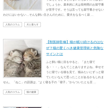
でしょうか。基本的に犬は長時間のお留守番
が苦手です。そうは言っても留守番させない
わけにはいかない…そんな飼い主さんのために、愛犬をなるべく寂 …
人気のコラム
犬と暮らす
【獣医師監修】猫が眠り続けるのはな
ぜ？猫の驚くべき健康管理術と危険な
サインとは
ふと飼い猫に目をやると、「また寝て
る・・・」なんてことありますよね。幸せそ
うに寝ている猫を見て、猫みたいにずっと寝
ていたいなんて思ったことがあるかもしれま
せん。 「ねこ」の語源は、“よく寝る子の「寝子」”からついたとも言 …
人気のコラム
猫の健康