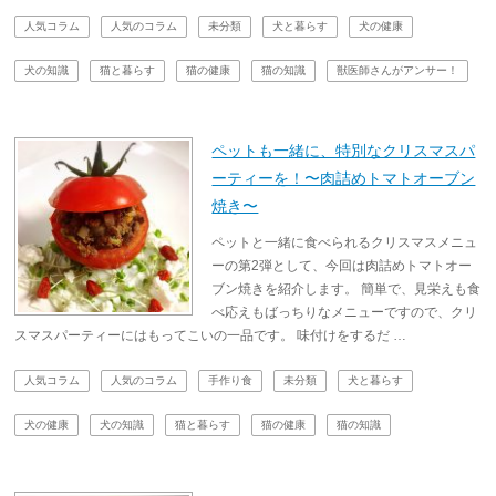
人気コラム
人気のコラム
未分類
犬と暮らす
犬の健康
犬の知識
猫と暮らす
猫の健康
猫の知識
獣医師さんがアンサー！
ペットも一緒に、特別なクリスマスパ
ーティーを！〜肉詰めトマトオーブン
焼き〜
ペットと一緒に食べられるクリスマスメニュ
ーの第2弾として、今回は肉詰めトマトオー
ブン焼きを紹介します。 簡単で、見栄えも食
べ応えもばっちりなメニューですので、クリ
スマスパーティーにはもってこいの一品です。 味付けをするだ …
人気コラム
人気のコラム
手作り食
未分類
犬と暮らす
犬の健康
犬の知識
猫と暮らす
猫の健康
猫の知識