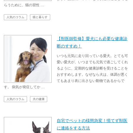
らうために、猫の習性 …
人気のコラム
猫と暮らす
【獣医師監修】愛犬にも必要な健康診
断のすすめ！
いつも元気に走り回っている愛犬。とても可
愛い愛犬が、いつまでも元気で過ごしてくれ
るように、定期的な健康診断を受けることを
おすすめします。なぜなら犬は、体調が悪く
てもあまり表に出さない動物であるからで
す。 病気が発症してか …
人気のコラム
犬の健康
自宅でペットの様態急変！慌てず獣医
に連絡をする方法