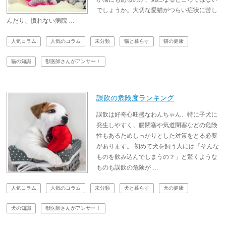
でしょうか。大切な愛猫がつらい症状に苦し
んだり、慣れない病院 …
人気コラム
人気のコラム
未分類
猫と暮らす
猫の健康
猫の知識
獣医師さんがアンサー！
誤飲の危険度ランキング
誤飲は好奇心旺盛なわんちゃん、特に子犬に
発生しやすく、腸閉塞や気道閉塞などの危険
性もあるためしっかりとした対策をとる必要
があります。 初めて犬を飼う人には「そんな
ものを飲み込んでしまうの？」と驚くような
ものも誤飲の危険が …
人気コラム
人気のコラム
未分類
犬と暮らす
犬の健康
犬の知識
獣医師さんがアンサー！