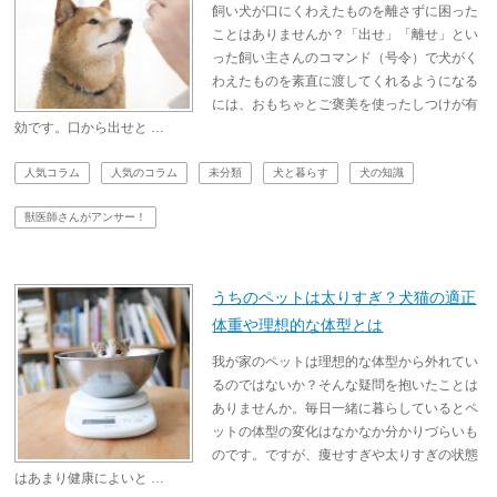
飼い犬が口にくわえたものを離さずに困った
ことはありませんか？「出せ」「離せ」とい
った飼い主さんのコマンド（号令）で犬がく
わえたものを素直に渡してくれるようになる
には、おもちゃとご褒美を使ったしつけが有
効です。口から出せと …
人気コラム
人気のコラム
未分類
犬と暮らす
犬の知識
獣医師さんがアンサー！
うちのペットは太りすぎ？犬猫の適正
体重や理想的な体型とは
我が家のペットは理想的な体型から外れてい
るのではないか？そんな疑問を抱いたことは
ありませんか。毎日一緒に暮らしているとペ
ットの体型の変化はなかなか分かりづらいも
のです。ですが、痩せすぎや太りすぎの状態
はあまり健康によいと …