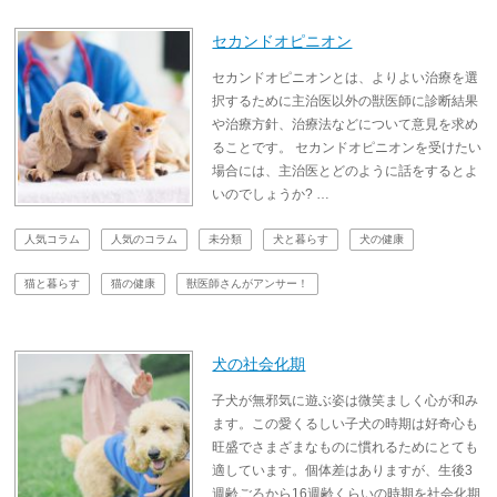
セカンドオピニオン
セカンドオピニオンとは、よりよい治療を選
択するために主治医以外の獣医師に診断結果
や治療方針、治療法などについて意見を求め
ることです。 セカンドオピニオンを受けたい
場合には、主治医とどのように話をするとよ
いのでしょうか? …
人気コラム
人気のコラム
未分類
犬と暮らす
犬の健康
猫と暮らす
猫の健康
獣医師さんがアンサー！
犬の社会化期
子犬が無邪気に遊ぶ姿は微笑ましく心が和み
ます。この愛くるしい子犬の時期は好奇心も
旺盛でさまざまなものに慣れるためにとても
適しています。個体差はありますが、生後3
週齢ごろから16週齢くらいの時期を社会化期