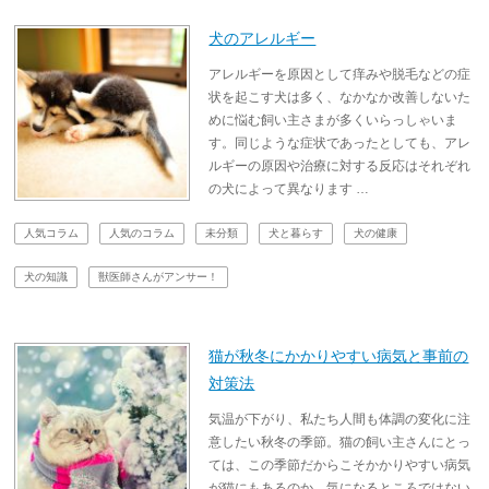
犬のアレルギー
アレルギーを原因として痒みや脱毛などの症
状を起こす犬は多く、なかなか改善しないた
めに悩む飼い主さまが多くいらっしゃいま
す。同じような症状であったとしても、アレ
ルギーの原因や治療に対する反応はそれぞれ
の犬によって異なります …
人気コラム
人気のコラム
未分類
犬と暮らす
犬の健康
犬の知識
獣医師さんがアンサー！
猫が秋冬にかかりやすい病気と事前の
対策法
気温が下がり、私たち人間も体調の変化に注
意したい秋冬の季節。猫の飼い主さんにとっ
ては、この季節だからこそかかりやすい病気
が猫にもあるのか、気になるところではない