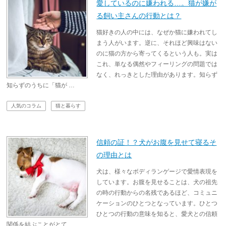
愛しているのに嫌われる…。猫が嫌が
る飼い主さんの行動とは？
猫好きの人の中には、なぜか猫に嫌われてし
まう人がいます。逆に、それほど興味はない
のに猫の方から寄ってくるという人も。実は
これ、単なる偶然やフィーリングの問題では
なく、れっきとした理由があります。知らず
知らずのうちに「猫が …
人気のコラム
猫と暮らす
信頼の証！？犬がお腹を見せて寝るそ
の理由とは
犬は、様々なボディランゲージで愛情表現を
しています。お腹を見せることは、犬の祖先
の時の行動からの名残であるほど、コミュニ
ケーションのひとつとなっています。ひとつ
ひとつの行動の意味を知ると、愛犬との信頼
関係を結ぶことがとて …