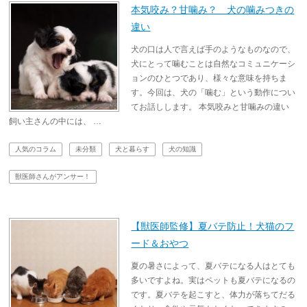
本気咬み？甘噛み？ 犬の噛みつきの
違い
犬の口は人で言えば手のようなものなので、
犬にとって噛むことは自然なコミュニケーシ
ョンのひとつであり、様々な意味を持ちま
す。今回は、犬の「噛む」という動作につい
てお話しします。 本気咬みと甘噛みの違い
飼い主さんの中には、 …
人気のコラム
未分類
犬と暮らす
犬の知識
獣医師さんがアンサー！
【獣医師監修】夏バテ防止！犬猫のフ
ード＆おやつ
夏の暑さによって、夏バテになる人はとても
多いですよね。実はペットも夏バテになるの
です。夏バテを起こすと、体力が落ちてだる