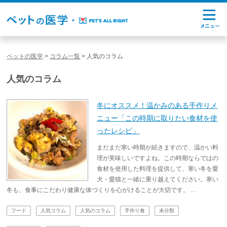
ペットの医学
>
コラム一覧
>
人気のコラム
人気のコラム
冬にオススメ！温かみのある手作りメ
ニュー「この時期に取りたい食材を使
ったレシピ」
まだまだ寒い時期が続きますので、温かい料
理が美味しいですよね。この時期ならではの
食材を使用した料理を提供して、寒い冬を愛
犬・愛猫と一緒に乗り越えてください。寒い
冬も、食事にこだわり健康な体づくりを心がけることが大切です。 …
フード
人気コラム
人気のコラム
手作り食
未分類