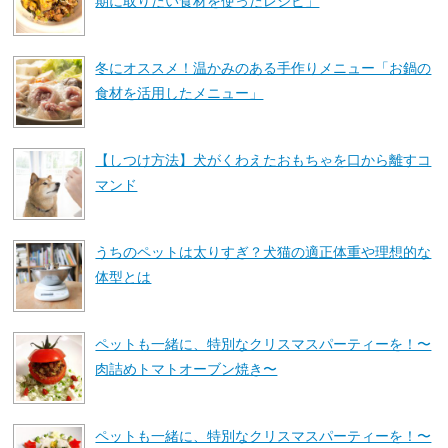
期に取りたい食材を使ったレシピ」
冬にオススメ！温かみのある手作りメニュー「お鍋の
食材を活用したメニュー」
【しつけ方法】犬がくわえたおもちゃを口から離すコ
マンド
うちのペットは太りすぎ？犬猫の適正体重や理想的な
体型とは
ペットも一緒に、特別なクリスマスパーティーを！〜
肉詰めトマトオーブン焼き〜
ペットも一緒に、特別なクリスマスパーティーを！〜