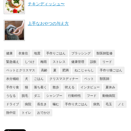
チキンディッシュ〜
上手なおやつの与え方
健康
衣食住
地震
手作りごはん
ブラッシング
獣医師監修
緊急備え
しつけ
梅雨
ストレス
健康管理
誤飲
リード
ペットとクリスマス
高齢
夏
肥満
ねこじゃらし
手作り猫ごはん
水分補給
犬
ごはん
クリスマスディナー
ペット
獣医師
手作り食
猫
落ち着く
散歩
吠える
インタビュー
夏休み
うなる
脱毛
ダニ
シャンプー
行動特性
フード
動物病院
ドライブ
病院
長生き
噛む
手作り犬ごはん
病気
毛玉
ノミ
熱中症
トイレ
おでかけ