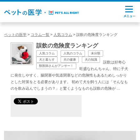
ペットの医学
>
コラム一覧
>
人気コラム
>
誤飲の危険度ランキング
誤飲の危険度ランキング
人気コラム
人気のコラム
未分類
犬と暮らす
犬の健康
犬の知識
誤飲は好奇心
獣医師さんがアンサー！
旺盛なわんちゃん、特に子犬
に発生しやすく、腸閉塞や気道閉塞などの危険性もあるためしっかり
とした対策をとる必要があります。 初めて犬を飼う人には「そんなも
のを飲み込んでしまうの？」と驚くようなものも誤飲の危険が …