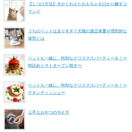
【しつけ方法】犬がくわえたおもちゃを口から離すコ
マンド
うちのペットは太りすぎ？犬猫の適正体重や理想的な
体型とは
ペットも一緒に、特別なクリスマスパーティーを！〜
肉詰めトマトオーブン焼き〜
ペットも一緒に、特別なクリスマスパーティーを！〜
チキンディッシュ〜
上手なおやつの与え方