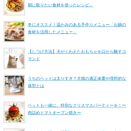
期に取りたい食材を使ったレシピ」
冬にオススメ！温かみのある手作りメニュー「お鍋の
食材を活用したメニュー」
【しつけ方法】犬がくわえたおもちゃを口から離すコ
マンド
うちのペットは太りすぎ？犬猫の適正体重や理想的な
体型とは
ペットも一緒に、特別なクリスマスパーティーを！〜
肉詰めトマトオーブン焼き〜