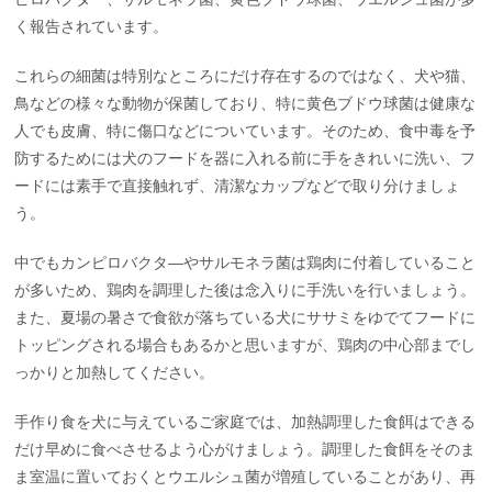
く報告されています。
これらの細菌は特別なところにだけ存在するのではなく、犬や猫、
鳥などの様々な動物が保菌しており、特に黄色ブドウ球菌は健康な
人でも皮膚、特に傷口などについています。そのため、食中毒を予
防するためには犬のフードを器に入れる前に手をきれいに洗い、フ
ードには素手で直接触れず、清潔なカップなどで取り分けましょ
う。
中でもカンピロバクタ―やサルモネラ菌は鶏肉に付着していること
が多いため、鶏肉を調理した後は念入りに手洗いを行いましょう。
また、夏場の暑さで食欲が落ちている犬にササミをゆでてフードに
トッピングされる場合もあるかと思いますが、鶏肉の中心部までし
っかりと加熱してください。
手作り食を犬に与えているご家庭では、加熱調理した食餌はできる
だけ早めに食べさせるよう心がけましょう。調理した食餌をそのま
ま室温に置いておくとウエルシュ菌が増殖していることがあり、再