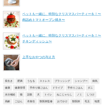
ペットも一緒に、特別なクリスマスパーティーを！〜
肉詰めトマトオーブン焼き〜
ペットも一緒に、特別なクリスマスパーティーを！〜
チキンディッシュ〜
上手なおやつの与え方
長生き
肥満
うなる
ストレス
ブラッシング
シャンプー
病気
健康
健康管理
手作り猫ごはん
ドライブ
手作りごはん
ダニ
水分補給
猫
誤飲
犬
トイレ
ねこじゃらし
ノミ
しつけ
高齢
ごはん
衣食住
獣医師監修
おでかけ
獣医師
毛玉
地震