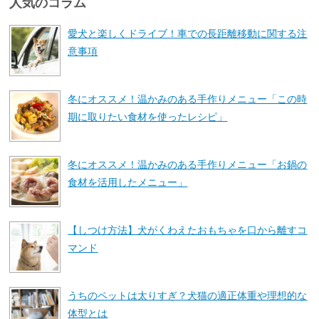
人気のコラム
愛犬と楽しくドライブ！車での長距離移動に関する注
意事項
冬にオススメ！温かみのある手作りメニュー「この時
期に取りたい食材を使ったレシピ」
冬にオススメ！温かみのある手作りメニュー「お鍋の
食材を活用したメニュー」
【しつけ方法】犬がくわえたおもちゃを口から離すコ
マンド
うちのペットは太りすぎ？犬猫の適正体重や理想的な
体型とは