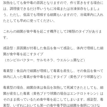
加熱をしても食中毒の原因となりますので、作り置きをする場合に
は、調理後できるだけ早いうちに冷蔵または冷凍保存をしましょ
う。ただし、低温でも増殖する細菌もいますので、冷蔵庫内に入れ
たとしても早めに使ってください。
これらの細菌が食中毒を起こす機序として2種類のタイプがありま
す。
感染型：原因菌が付着した食品を食べて感染し、体内で増殖した細
菌が食中毒を起こすタイプ
（カンピロバクター、サルモネラ、ウエルシュ菌など）
毒素型：食品内で細菌が増殖して毒素を産生し、その食品を食べて
体内に入った毒素が食中毒を起こすタイプ（黄色ブドウ球菌など）
毒素型の場合、細菌自体は食品を加熱して死滅できたとしても、細
菌が産生した毒素（黄色ブドウ球菌の場合はエンテロトキシン）は
そのまま残っているため食中毒を起こしてしまいます。感染型、毒
素型、いずれにおいても第一の食中毒予防は細菌を食餌につけな