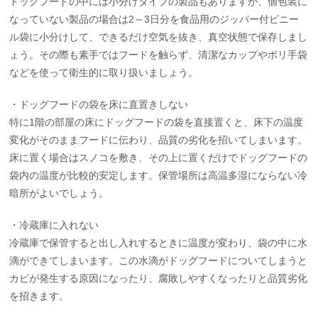
ドッグフードの中には小分けタイプの製品もありますが、個包装に
なっていない製品の場合は2～3日分を食品用のジッパー付ビニー
ル袋に小分けして、できるだけ空気を抜き、真空状態で保存しまし
ょう。その際も素手ではフードを触らず、清潔なカップやポリ手袋
などを使って衛生的に取り扱いましょう。
・ドッグフードの袋を床に直置きしない
特に1階の部屋の床にドッグフードの袋を直接置くと、床下の温度
変化がそのままフードに伝わり、品質の劣化を招いてしまいます。
床に置く場合はスノコを敷き、その上に置くだけでドッグフードの
袋内の温度が比較的安定します。保管場所は高温多湿にならない冷
暗所がよいでしょう。
・冷蔵庫に入れない
冷蔵庫で保管すると出し入れするときに温度が変わり、袋の中に水
滴ができてしまいます。この水滴がドッグフードについてしまうと
カビが発生する原因になったり、腐敗しやすくなったりと品質劣化
を招きます。