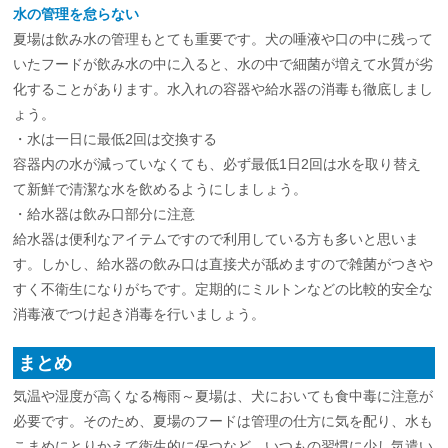
水の管理を怠らない
夏場は飲み水の管理もとても重要です。犬の唾液や口の中に残って
いたフードが飲み水の中に入ると、水の中で細菌が増えて水質が劣
化することがあります。水入れの容器や給水器の消毒も徹底しまし
ょう。
・水は一日に最低2回は交換する
容器内の水が減っていなくても、必ず最低1日2回は水を取り替え
て新鮮で清潔な水を飲めるようにしましょう。
・給水器は飲み口部分に注意
給水器は便利なアイテムですので利用している方も多いと思いま
す。しかし、給水器の飲み口は直接犬が舐めますので雑菌がつきや
すく不衛生になりがちです。定期的にミルトンなどの比較的安全な
消毒液でつけ起き消毒を行いましょう。
まとめ
気温や湿度が高くなる梅雨～夏場は、犬においても食中毒に注意が
必要です。そのため、夏場のフードは管理の仕方に気を配り、水も
こまめにとりかえて衛生的に保つなど、いつもの習慣に少し気遣い