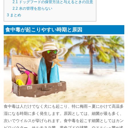
2.1
ドッグフードの保管方法と与えるときの注意
2.2
水の管理を怠らない
3
まとめ
食中毒が起こりやすい時期と原因
食中毒は人だけでなく犬にも起こり、特に梅雨～夏にかけて高温多
湿になる時期に多く発生します。原因としては、細菌が最も多く、
次いでウイルスが挙げられます。食中毒を起こす細菌としてはカン
ピロバクター、サルモネラ菌、黄色ブドウ球菌、ウエルシュ菌が多