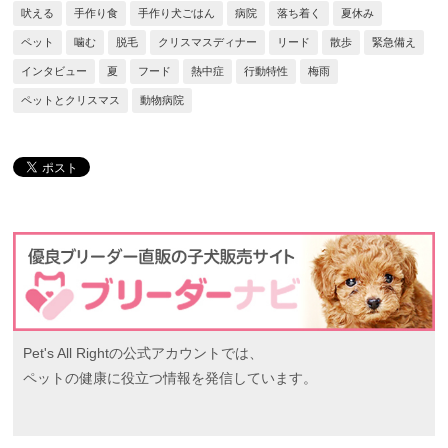
吠える
手作り食
手作り犬ごはん
病院
落ち着く
夏休み
ペット
噛む
脱毛
クリスマスディナー
リード
散歩
緊急備え
インタビュー
夏
フード
熱中症
行動特性
梅雨
ペットとクリスマス
動物病院
Pet's All Rightの公式アカウントでは、
ペットの健康に役立つ情報を発信しています。