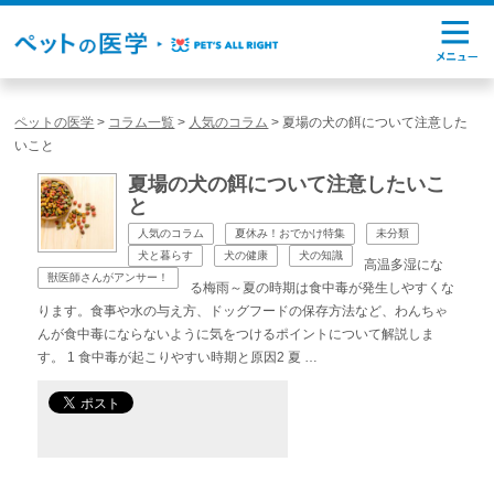
ペットの医学
>
コラム一覧
>
人気のコラム
>
夏場の犬の餌について注意した
いこと
夏場の犬の餌について注意したいこ
と
人気のコラム
夏休み！おでかけ特集
未分類
犬と暮らす
犬の健康
犬の知識
高温多湿にな
獣医師さんがアンサー！
る梅雨～夏の時期は食中毒が発生しやすくな
ります。食事や水の与え方、ドッグフードの保存方法など、わんちゃ
んが食中毒にならないように気をつけるポイントについて解説しま
す。 1 食中毒が起こりやすい時期と原因2 夏 …