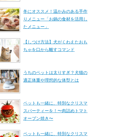
冬にオススメ！温かみのある手作
りメニュー「お鍋の食材を活用し
たメニュー」
【しつけ方法】犬がくわえたおも
ちゃを口から離すコマンド
うちのペットは太りすぎ？犬猫の
適正体重や理想的な体型とは
ペットも一緒に、特別なクリスマ
スパーティーを！〜肉詰めトマト
オーブン焼き〜
ペットも一緒に、特別なクリスマ