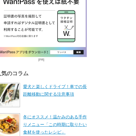
[PR]
人気のコラム
愛犬と楽しくドライブ！車での長
距離移動に関する注意事項
冬にオススメ！温かみのある手作
りメニュー「この時期に取りたい
食材を使ったレシピ」