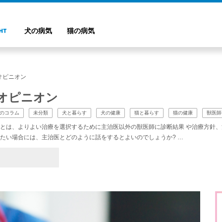
犬の病気
猫の病気
オピニオン
オピニオン
のコラム
未分類
犬と暮らす
犬の健康
猫と暮らす
猫の健康
獣医師
とは、よりよい治療を選択するために主治医以外の獣医師に診断結果 や治療方針、
たい場合には、主治医とどのように話をするとよいのでしょうか? …