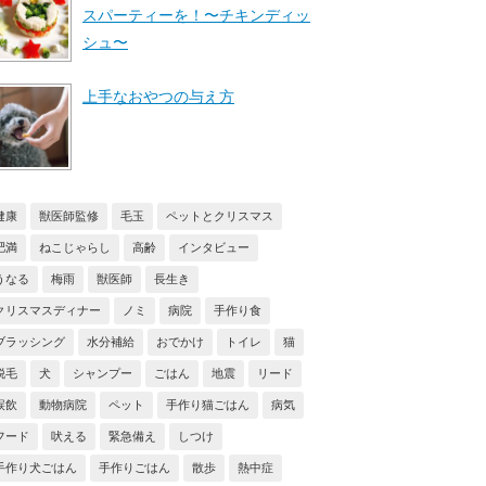
スパーティーを！〜チキンディッ
シュ〜
上手なおやつの与え方
健康
獣医師監修
毛玉
ペットとクリスマス
肥満
ねこじゃらし
高齢
インタビュー
うなる
梅雨
獣医師
長生き
クリスマスディナー
ノミ
病院
手作り食
ブラッシング
水分補給
おでかけ
トイレ
猫
脱毛
犬
シャンプー
ごはん
地震
リード
誤飲
動物病院
ペット
手作り猫ごはん
病気
フード
吠える
緊急備え
しつけ
手作り犬ごはん
手作りごはん
散歩
熱中症