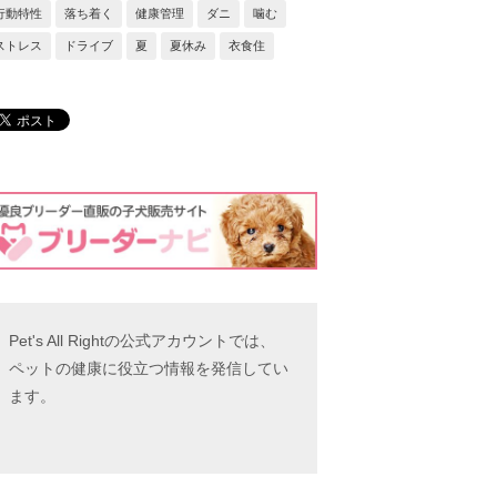
行動特性
落ち着く
健康管理
ダニ
噛む
ストレス
ドライブ
夏
夏休み
衣食住
Pet's All Rightの公式アカウントでは、
ペットの健康に役立つ情報を発信してい
ます。