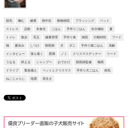
脱毛
噛む
健康
熱中症
動物病院
ブラッシング
ペット
ストレス
誤飲
衣食住
ごはん
手作りごはん
水分補給
夏
トイレ
散歩
毛玉
健康管理
手作り食
病院
行動特性
フード
猫
夏休み
しつけ
獣医師
犬
ダニ
手作り猫ごはん
高齢
インタビュー
落ち着く
肥満
ノミ
クリスマスディナー
リード
うなる
吠える
シャンプー
おでかけ
獣医師監修
梅雨
ドライブ
緊急備え
ペットとクリスマス
手作り犬ごはん
病気
ねこじゃらし
地震
長生き