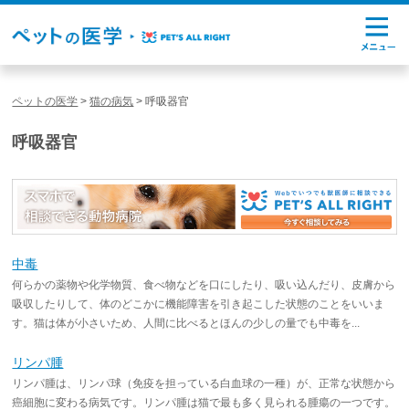
ペットの医学
>
猫の病気
>
呼吸器官
呼吸器官
中毒
何らかの薬物や化学物質、食べ物などを口にしたり、吸い込んだり、皮膚から
吸収したりして、体のどこかに機能障害を引き起こした状態のことをいいま
す。猫は体が小さいため、人間に比べるとほんの少しの量でも中毒を...
リンパ腫
リンパ腫は、リンパ球（免疫を担っている白血球の一種）が、正常な状態から
癌細胞に変わる病気です。リンパ腫は猫で最も多く見られる腫瘍の一つです。