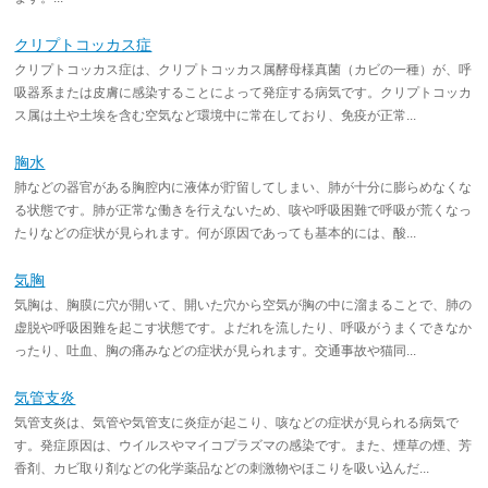
クリプトコッカス症
クリプトコッカス症は、クリプトコッカス属酵母様真菌（カビの一種）が、呼
吸器系または皮膚に感染することによって発症する病気です。クリプトコッカ
ス属は土や土埃を含む空気など環境中に常在しており、免疫が正常...
胸水
肺などの器官がある胸腔内に液体が貯留してしまい、肺が十分に膨らめなくな
る状態です。肺が正常な働きを行えないため、咳や呼吸困難で呼吸が荒くなっ
たりなどの症状が見られます。何が原因であっても基本的には、酸...
気胸
気胸は、胸膜に穴が開いて、開いた穴から空気が胸の中に溜まることで、肺の
虚脱や呼吸困難を起こす状態です。よだれを流したり、呼吸がうまくできなか
ったり、吐血、胸の痛みなどの症状が見られます。交通事故や猫同...
気管支炎
気管支炎は、気管や気管支に炎症が起こり、咳などの症状が見られる病気で
す。発症原因は、ウイルスやマイコプラズマの感染です。また、煙草の煙、芳
香剤、カビ取り剤などの化学薬品などの刺激物やほこりを吸い込んだ...