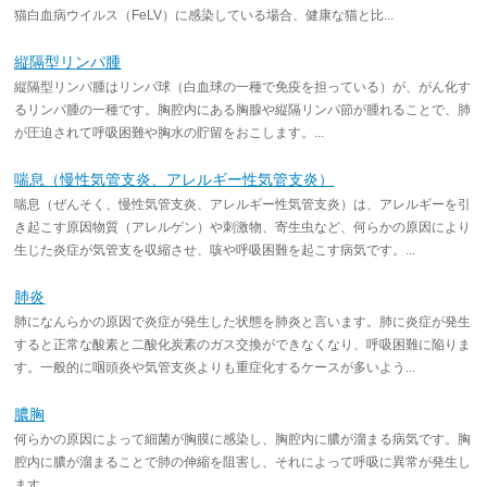
猫白血病ウイルス（FeLV）に感染している場合、健康な猫と比...
縦隔型リンパ腫
縦隔型リンパ腫はリンパ球（白血球の一種で免疫を担っている）が、がん化す
るリンパ腫の一種です。胸腔内にある胸腺や縦隔リンパ節が腫れることで、肺
が圧迫されて呼吸困難や胸水の貯留をおこします。...
喘息（慢性気管支炎、アレルギー性気管支炎）
喘息（ぜんそく、慢性気管支炎、アレルギー性気管支炎）は、アレルギーを引
き起こす原因物質（アレルゲン）や刺激物、寄生虫など、何らかの原因により
生じた炎症が気管支を収縮させ、咳や呼吸困難を起こす病気です。...
肺炎
肺になんらかの原因で炎症が発生した状態を肺炎と言います。肺に炎症が発生
すると正常な酸素と二酸化炭素のガス交換ができなくなり、呼吸困難に陥りま
す。一般的に咽頭炎や気管支炎よりも重症化するケースが多いよう...
膿胸
何らかの原因によって細菌が胸膜に感染し、胸腔内に膿が溜まる病気です。胸
腔内に膿が溜まることで肺の伸縮を阻害し、それによって呼吸に異常が発生し
ます。...