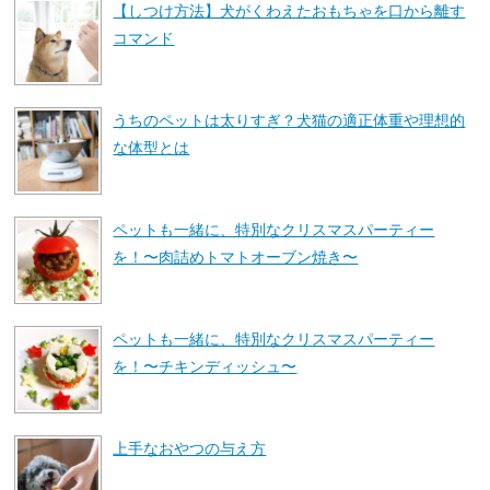
【しつけ方法】犬がくわえたおもちゃを口から離す
コマンド
うちのペットは太りすぎ？犬猫の適正体重や理想的
な体型とは
ペットも一緒に、特別なクリスマスパーティー
を！〜肉詰めトマトオーブン焼き〜
ペットも一緒に、特別なクリスマスパーティー
を！〜チキンディッシュ〜
上手なおやつの与え方