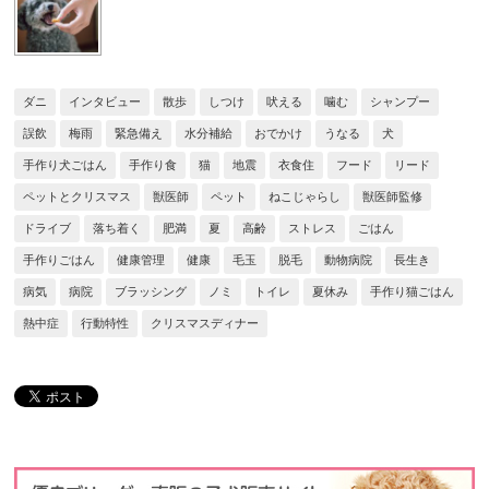
ダニ
インタビュー
散歩
しつけ
吠える
噛む
シャンプー
誤飲
梅雨
緊急備え
水分補給
おでかけ
うなる
犬
手作り犬ごはん
手作り食
猫
地震
衣食住
フード
リード
ペットとクリスマス
獣医師
ペット
ねこじゃらし
獣医師監修
ドライブ
落ち着く
肥満
夏
高齢
ストレス
ごはん
手作りごはん
健康管理
健康
毛玉
脱毛
動物病院
長生き
病気
病院
ブラッシング
ノミ
トイレ
夏休み
手作り猫ごはん
熱中症
行動特性
クリスマスディナー