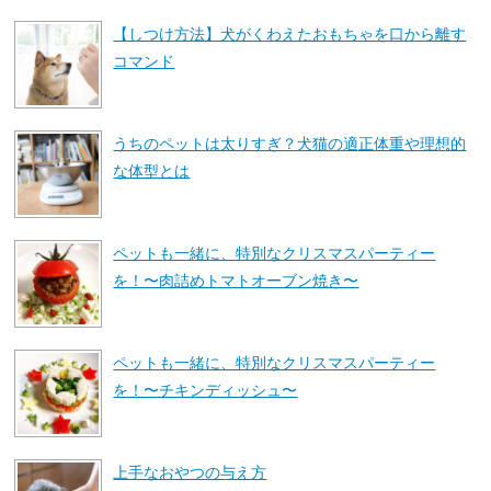
【しつけ方法】犬がくわえたおもちゃを口から離す
コマンド
うちのペットは太りすぎ？犬猫の適正体重や理想的
な体型とは
ペットも一緒に、特別なクリスマスパーティー
を！〜肉詰めトマトオーブン焼き〜
ペットも一緒に、特別なクリスマスパーティー
を！〜チキンディッシュ〜
上手なおやつの与え方