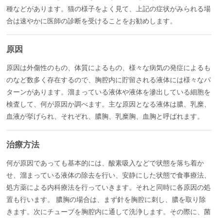
種などがあります。猫の様子をよく見て、上記の症状がみられる場
合は速やかに医師の診断を受けることをお勧めします。
原因
原因は外傷性のもの、体質によるもの、様々な病気の発症によるも
のなど数多く存在するので、胸腔内に貯留される液体には様々なパ
ターンがあります。溜まっている液体や液体を滲出している細胞を
検査して、何が原因か調べます。主な原因となる液体は膿、乳糜、
血液が挙げられ、それぞれ、膿胸、乳糜胸、血胸と呼ばれます。
治療方法
何が原因であっても基本的には、酸素吸入などで状態を落ち着か
せ、溜まっている液体の除去を行い、安静にした状態で食事療法、
処方薬による内科療法を行っていきます。それと同時に各原因の処
置も行います。 膿胸の場合は、まず針を胸腔に刺し、膿を取り除
きます。次にチューブを胸腔内に通して洗浄します。その際に、菌