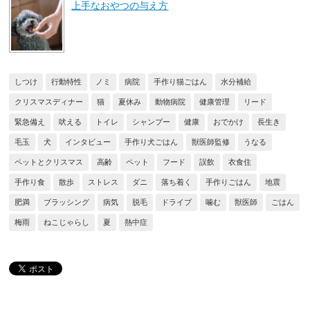
上手なおやつの与え方
しつけ
行動特性
ノミ
病院
手作り猫ごはん
水分補給
クリスマスディナー
猫
夏休み
動物病院
健康管理
リード
緊急備え
吠える
トイレ
シャンプー
健康
おでかけ
長生き
毛玉
犬
インタビュー
手作り犬ごはん
獣医師監修
うなる
ペットとクリスマス
高齢
ペット
フード
誤飲
衣食住
手作り食
散歩
ストレス
ダニ
落ち着く
手作りごはん
地震
肥満
ブラッシング
病気
脱毛
ドライブ
噛む
獣医師
ごはん
梅雨
ねこじゃらし
夏
熱中症