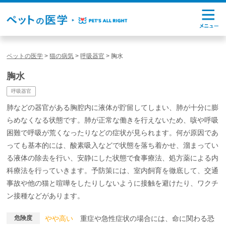
ペットの医学
>
猫の病気
>
呼吸器官
>
胸水
胸水
呼吸器官
肺などの器官がある胸腔内に液体が貯留してしまい、肺が十分に膨
らめなくなる状態です。肺が正常な働きを行えないため、咳や呼吸
困難で呼吸が荒くなったりなどの症状が見られます。何が原因であ
っても基本的には、酸素吸入などで状態を落ち着かせ、溜まってい
る液体の除去を行い、安静にした状態で食事療法、処方薬による内
科療法を行っていきます。予防策には、室内飼育を徹底して、交通
事故や他の猫と喧嘩をしたりしないように接触を避けたり、ワクチ
ン接種などがあります。
危険度
やや高い
重症や急性症状の場合には、命に関わる恐