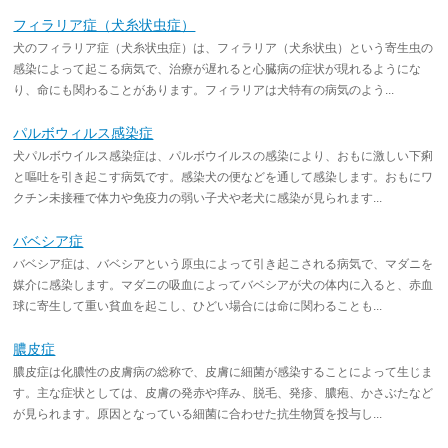
フィラリア症（犬糸状虫症）
犬のフィラリア症（犬糸状虫症）は、フィラリア（犬糸状虫）という寄生虫の
感染によって起こる病気で、治療が遅れると心臓病の症状が現れるようにな
り、命にも関わることがあります。フィラリアは犬特有の病気のよう...
パルボウィルス感染症
犬パルボウイルス感染症は、パルボウイルスの感染により、おもに激しい下痢
と嘔吐を引き起こす病気です。感染犬の便などを通して感染します。おもにワ
クチン未接種で体力や免疫力の弱い子犬や老犬に感染が見られます...
バベシア症
バベシア症は、バベシアという原虫によって引き起こされる病気で、マダニを
媒介に感染します。マダニの吸血によってバベシアが犬の体内に入ると、赤血
球に寄生して重い貧血を起こし、ひどい場合には命に関わることも...
膿皮症
膿皮症は化膿性の皮膚病の総称で、皮膚に細菌が感染することによって生じま
す。主な症状としては、皮膚の発赤や痒み、脱毛、発疹、膿疱、かさぶたなど
が見られます。原因となっている細菌に合わせた抗生物質を投与し...