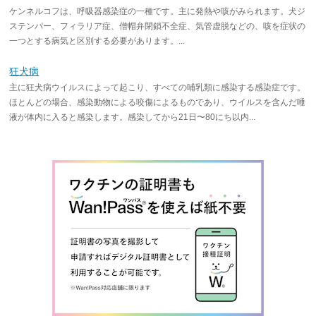
ケンネルコフは、呼吸器感染症の一種です。主に発熱や咳がみられます。犬ジ
ステンパー、フィラリア症、僧帽弁閉鎖不全症、気管虚脱などの、咳を症状の
一つとする病気と区別する必要があります。...
狂犬病
主に狂犬病ウイルスによって起こり、すべての哺乳類に感染する感染症です。
ほとんどの場合、感染動物による咬傷によるものであり、ウイルスを含んだ唾
液が体内に入ると感染します。感染してから21日〜80にち以内...