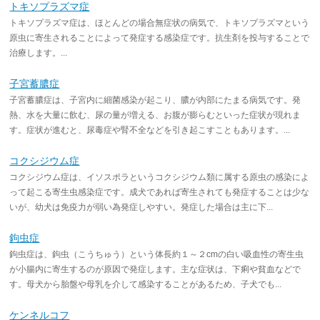
トキソプラズマ症
トキソプラズマ症は、ほとんどの場合無症状の病気で、トキソプラズマという
原虫に寄生されることによって発症する感染症です。抗生剤を投与することで
治療します。...
子宮蓄膿症
子宮蓄膿症は、子宮内に細菌感染が起こり、膿が内部にたまる病気です。発
熱、水を大量に飲む、尿の量が増える、お腹が膨らむといった症状が現れま
す。症状が進むと、尿毒症や腎不全などを引き起こすこともあります。...
コクシジウム症
コクシジウム症は、イソスポラというコクシジウム類に属する原虫の感染によ
って起こる寄生虫感染症です。成犬であれば寄生されても発症することは少な
いが、幼犬は免疫力が弱い為発症しやすい。発症した場合は主に下...
鉤虫症
鉤虫症は、鉤虫（こうちゅう）という体長約１～２cmの白い吸血性の寄生虫
が小腸内に寄生するのが原因で発症します。主な症状は、下痢や貧血などで
す。母犬から胎盤や母乳を介して感染することがあるため、子犬でも...
ケンネルコフ