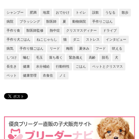
シャンプー
肥満
地震
おでかけ
トイレ
誤飲
うなる
散歩
病院
ブラッシング
獣医師
夏
動物病院
手作りごはん
手作り食
獣医師監修
熱中症
クリスマスディナー
ドライブ
手作り犬ごはん
ねこじゃらし
猫
ダニ
ストレス
インタビュー
病気
手作り猫ごはん
リード
梅雨
夏休み
フード
吠える
しつけ
噛む
毛玉
落ち着く
緊急備え
高齢
脱毛
犬
長生き
健康
水分補給
行動特性
ごはん
ペットとクリスマス
ペット
健康管理
衣食住
ノミ