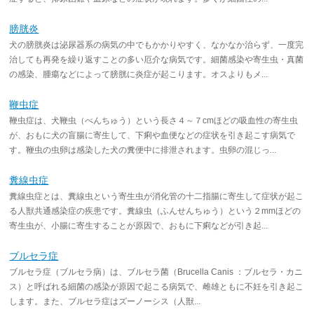
膀胱炎
犬の膀胱炎は泌尿器系の病気の中でもかかりやすく、なかなか治らず、一度完
治しても再発を繰り返すことの多い厄介な病気です。細菌感染や寄生虫・真菌
の感染、腫瘍などによって膀胱に炎症が起こります。オスよりもメ...
鞭虫症
鞭虫症は、犬鞭虫（べんちゅう）という長さ４～７cmほどの吸血性の寄生虫
が、おもに犬の盲腸に寄生して、下痢や血便などの症状を引き起こす病気で
す。鞭虫の虫卵は感染した犬の糞便中に排泄されます。虫卵の混じっ...
糞線虫症
糞線虫症とは、糞線虫という寄生虫が消化管の十二指腸に寄生して症状が起こ
る人獣共通感染症の疾患です。糞線虫（ふんせんちゅう）という２mmほどの
寄生虫が、小腸に寄生することが原因で、おもに下痢などが引き起...
ブルセラ症
ブルセラ症（ブルセラ病）は、ブルセラ菌（Brucella Canis ：ブルセラ・カニ
ス）と呼ばれる細菌の感染が原因で起こる病気で、雌雄ともに不妊を引き起こ
します。また、ブルセラ症はズーノーシス（人獣...