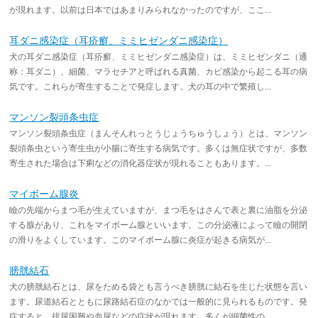
が現れます。以前は日本ではあまりみられなかったのですが、ここ...
耳ダニ感染症（耳疥癬、ミミヒゼンダニ感染症）
犬の耳ダニ感染症（耳疥癬、ミミヒゼンダニ感染症）は、ミミヒゼンダニ（通
称：耳ダニ）、細菌、マラセチアと呼ばれる真菌、カビ感染から起こる耳の病
気です。これらが寄生することで発症します。犬の耳の中で繁殖し...
マンソン裂頭条虫症
マンソン裂頭条虫症（まんそんれっとうじょうちゅうしょう）とは、マンソン
裂頭条虫という寄生虫が小腸に寄生する病気です。多くは無症状ですが、多数
寄生された場合は下痢などの消化器症状が現れることもあります。...
マイボーム腺炎
瞼の先端からまつ毛が生えていますが、まつ毛をはさんで表と裏に油脂を分泌
する腺があり、これをマイボーム腺といいます。この分泌液によって瞼の開閉
の滑りをよくしています。このマイボーム腺に炎症が起きる病気が...
膀胱結石
犬の膀胱結石とは、尿をためる袋とも言うべき膀胱に結石を生じた状態を言い
ます。尿道結石とともに尿路結石症のなかでは一般的に見られるものです。発
症すると、排尿困難や血尿などの症状が現れます。多くが細菌性の...