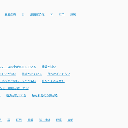
皮膚疾患
目
細菌感染症
耳
肛門
肝臓
白い、口の中が出血している
呼吸が浅い
においが強い
意識がなくなる
所作がぎこちない
、毛ヅヤが悪い、フケが多い
水をたくさん飲む
なる・瞬膜が露出する)
る
視力が低下する
触られるのを嫌がる
目
耳
肛門
肝臓
脳・神経
腫瘍
腹部