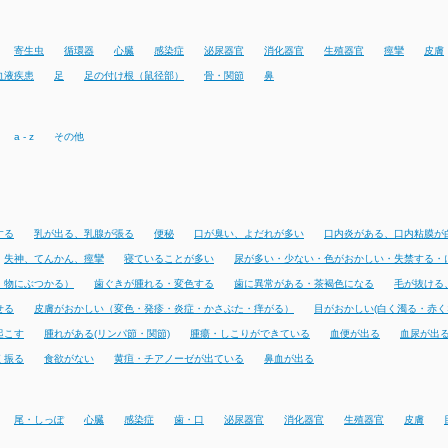
寄生虫
循環器
心臓
感染症
泌尿器官
消化器官
生殖器官
痙攣
皮膚
血液疾患
足
足の付け根（鼠径部）
骨・関節
鼻
a - z
その他
する
乳が出る、乳腺が張る
便秘
口が臭い、よだれが多い
口内炎がある、口内粘膜が
失神、てんかん、痙攣
寝ていることが多い
尿が多い・少ない・色がおかしい・失禁する・
・物にぶつかる）
歯ぐきが腫れる・変色する
歯に異常がある・茶褐色になる
毛が抜ける
せる
皮膚がおかしい（変色・発疹・炎症・かさぶた・痒がる）
目がおかしい(白く濁る・赤く
起こす
腫れがある(リンパ節・関節)
腫瘍・しこりができている
血便が出る
血尿が出
く振る
食欲がない
黄疸・チアノーゼが出ている
鼻血が出る
尾・しっぽ
心臓
感染症
歯・口
泌尿器官
消化器官
生殖器官
皮膚