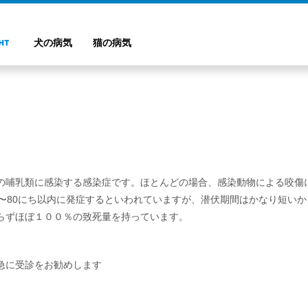
犬の病気
猫の病気
の哺乳類に感染する感染症です。ほとんどの場合、感染動物による咬傷
日〜80にち以内に発症するといわれていますが、潜伏期間はかなり短い
らずほぼ１００％の致死量を持っています。
急に受診をお勧めします