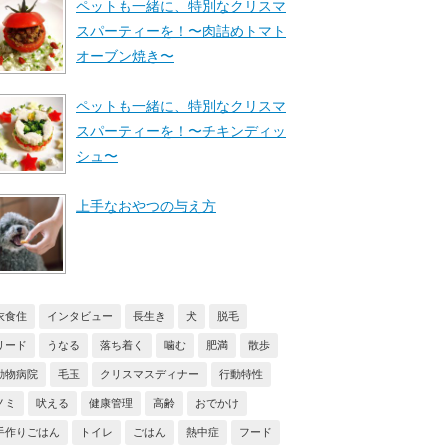
ペットも一緒に、特別なクリスマ
スパーティーを！〜肉詰めトマト
オーブン焼き〜
ペットも一緒に、特別なクリスマ
スパーティーを！〜チキンディッ
シュ〜
上手なおやつの与え方
衣食住
インタビュー
長生き
犬
脱毛
リード
うなる
落ち着く
噛む
肥満
散歩
動物病院
毛玉
クリスマスディナー
行動特性
ノミ
吠える
健康管理
高齢
おでかけ
手作りごはん
トイレ
ごはん
熱中症
フード