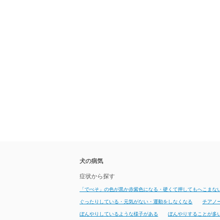
犬の病気
症状から探す
「でべそ」の色が黒か赤紫色になる・硬くて押してもへこまな
ぐったりしている・元気がない・運動をしなくなる
チアノ
ぼんやりしているような様子がある
ぼんやりすることが多