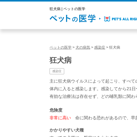
狂犬病 | ペットの医学
ペットの医学
>
犬の病気
>
感染症
>
狂犬病
狂犬病
感染症
主に狂犬病ウイルスによって起こり、すべて
体内に入ると感染します。感染してから21
有効な治療法は存在せず、どの哺乳類に関わ
危険度
非常に高い
命に関わる恐れがあるので、早
かかりやすい犬種