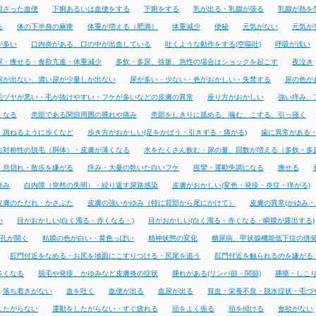
混ざった血便
下痢あるいは血便をする
下痢をする
乳が出る・乳腺が張る
乳腺が熱を
る
体の下半身の麻痺
体重が増える（肥満）
体重減少
便秘
元気がない
元気が
が多い
口内炎がある、口の中が出血している
吐くような動作をする(空嘔吐)
呼吸が浅い
尿・痩せる・食欲亢進・体重減少
多飲・多尿、徐脈、急性の場合はショックを起こす
夜泣き
尿が出ない、濃い尿が少量しか出ない
尿が多い・少ない・色がおかしい・失禁する
尿の色が
毛ヅヤが悪い・毛が抜けやすい・フケが多いなどの皮膚の異常
座り方がおかしい
強い痒み、
くなる
患部である関節周囲の腫れや痛み
患部をしきりに舐める、噛む、こする、引っ掻く
・跳ねるように歩くなど
歩き方がおかしい(足をかばう・引きずる・痛がる)
歯に異常がある
右対称性の脱毛（胴体）・皮膚が薄くなる
水をたくさん飲む・尿の量、回数が増える（多飲・多
・息切れ・散歩を嫌がる
痒み・大量の乾いた白いフケ
痙攣・運動失調になる
痩せる
痒み
白内障（突然の失明）・繰り返す尿路感染
皮膚がおかしい(変色・発疹・炎症・痒がる)
皮膚のただれ・かさぶた
皮膚の強いかゆみ（特に背部から尾にかけて）
皮膚の異常(かゆみ・
い
目がおかしい(白く濁る・赤くなる・)
目がおかしい(白く濁る・赤くなる・瞬膜が露出する)
孔が開く
粘膜の色が白い・黄色っぽい
精神状態の変化
糖尿病、甲状腺機能低下症の併
肛門付近をなめる・お尻を地面にこすりつける・尻尾を追う
肛門付近を触られるのを嫌がる
多くなる
脱毛や発疹、かゆみなど皮膚炎の症状
腫れがある(リンパ節・関節)
腫瘍・しこ
落ち着きがない
血を吐く
血便が出る
血尿が出る
貧血・栄養不良・脱水症状・毛づ
したがらない
運動をしたがらない・すぐ疲れる
頭をよく振る
頭を傾ける
食欲がない