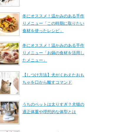
冬にオススメ！温かみのある手作
りメニュー「この時期に取りたい
食材を使ったレシピ」
冬にオススメ！温かみのある手作
りメニュー「お鍋の食材を活用し
たメニュー」
【しつけ方法】犬がくわえたおも
ちゃを口から離すコマンド
うちのペットは太りすぎ？犬猫の
適正体重や理想的な体型とは