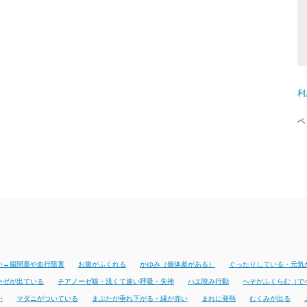
利
ペ
い→腸閉塞や血行阻害
お腹がふくれる
かゆみ（個体差がある）
ぐったりしている・元気
ーゼが出ている
チアノーゼ咳・浅くて速い呼吸・失神
ハエ咬み行動
へそがふくらむ（で
い
マダニがついている
まぶたが垂れ下がる・縁が赤い
まれに発熱
むくみが出る