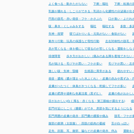
よく食べる・動きたがらない
下痢・嘔吐
下痢・粘液の
乳腺が腫れる・しこりができる・乳頭から化膿性の分泌液が出
円形の脱毛・赤い発疹・フケ・かさぶた
口が臭い・よだれ
咳・鼻水・くしゃみをする
嘔吐
嘔吐する
多飲・多
失神・痙攣
寝てばかりいる・元気がない・食欲がない
巣作り行動・玩具の保護など母性行動
左右対称性の脱毛・
息が荒くなる・体を横にして寝るのが苦しくなる・運動をしな
排便障害
歩き方がおかしい（痛みのある脚を着地できない
毛が抜ける・毛ヅヤが悪い・フケが多い
毛ヅヤが悪い・左
激しい咳・失神・昏睡
生殖器に異常がある
疲れやすい
発疹・膿疱（膿が溜まった水ぶくれ）・皮膚の赤みや黒ずみ・
皮膚がべたつく・体臭がきつくなる・乾燥してフケが多い
皮膚の肥厚や過剰な色素沈着（黒ずむ）
皮膚の色がおかし
目がおかしい(白く濁る・赤くなる・第三眼瞼が露出する)
瞳
肛門付近にしこり（腫瘍）ができ、患部を気にするようになる
肛門周囲の皮膚の発赤・肛門嚢の腫脹や痛み
脱毛・フケが
腹部の膨満（太鼓腹）・四肢の筋肉の萎縮
舌が白っぽい
足先、顔面、耳、腹部、脇などの皮膚の発赤、痒み
運動を