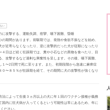
ない
のに攻撃する、運動失調、痙攣、嚥下困難、昏睡
つの期間があります。前駆期では、発熱や食欲不振などを始め、
犬が近寄らなくなったり、逆に攻撃的だった犬が従順になったり
〜４日ほど続く狂躁期では、糞や小石などの異物を食べたり、目
る、攻撃するなど過剰な興奮性を呈します。その後、嚥下困難、
し１〜2日間で死に至ります。また、初期段階から急速に麻痺症
８０〜８５％が狂躁期を経て、その期間に犬の攻撃性が強くなり
防法によって生後３ヵ月以上の犬に年１回のワクチン接種が義務
て国内に狂犬病が入ってくるという可能性は常にあるため、年に
てください。