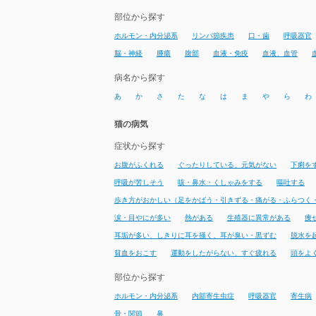
部位から探す
ホルモン・内分泌系
リンパ節疾患
口・歯
呼吸器官
脳・神経
腫瘍
腹部
血液・免疫
血液、血管
病名から探す
あ
か
さ
た
な
は
ま
や
ら
わ
猫の病気
症状から探す
お腹がふくれる
ぐったりしている、元気がない
下痢を
呼吸が苦しそう
咳・鼻水・くしゃみをする
嘔吐する
歩き方がおかしい（足をかばう・引きずる・痛がる・ふらつく
涙・目やにが多い
熱がある
生殖器に異常がある
痩
耳垢が多い、しきりに耳を掻く、耳が臭い・黒ずむ
脱水を
貧血をおこす
運動をしたがらない、すぐ疲れる
頭をよ
部位から探す
ホルモン・内分泌系
内部寄生虫症
呼吸器官
寄生病
骨・関節
鼻