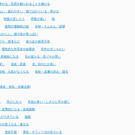
帯びる・乳房を触られることを嫌がる
ない・疲れやすい・寝てばかりいる・寒がる
呼吸が苦しそう
呼吸が速い
咳
夜間や運動時の咳
失神・てんかん・痙攣
おかしい、便の色が黒っぽい
フケ、脱毛など
後ろ足の発育不良
慢性的な外耳炎や結膜炎
所作がぎこちない
・茶褐色になる
毛が抜ける・毛ヅヤが悪い
尿）
流産・死産
涙、目やにが多い
発熱・元気がなくなる
発疹・皮膚の赤み・脱毛
発疹・炎症・色素沈着)
発
耳がにおう
耳垢が多い・しきりに耳を掻く
・攻撃的になる・排便困難
りができている
腹痛
やが悪くなる・痩せる
食欲不振
黄疸・チアノーゼが出ている