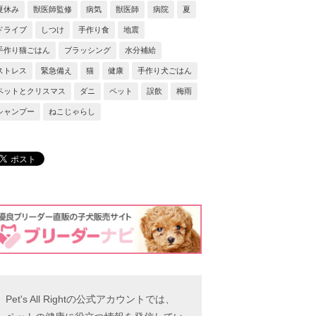
夏休み
獣医師監修
病気
獣医師
病院
夏
ドライブ
しつけ
手作り食
地震
手作り猫ごはん
ブラッシング
水分補給
ストレス
緊急備え
猫
健康
手作り犬ごはん
ペットとクリスマス
ダニ
ペット
誤飲
梅雨
シャンプー
ねこじゃらし
Pet's All Rightの公式アカウントでは、