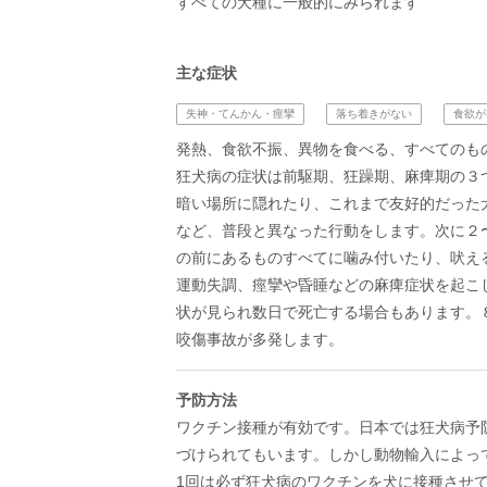
すべての犬種に一般的にみられます
主な症状
失神・てんかん・痙攣
落ち着きがない
食欲が
発熱、食欲不振、異物を食べる、すべてのも
狂犬病の症状は前駆期、狂躁期、麻痺期の３
暗い場所に隠れたり、これまで友好的だった
など、普段と異なった行動をします。次に２
の前にあるものすべてに噛み付いたり、吠え
運動失調、痙攣や昏睡などの麻痺症状を起こ
状が見られ数日で死亡する場合もあります。
咬傷事故が多発します。
予防方法
ワクチン接種が有効です。日本では狂犬病予
づけられてもいます。しかし動物輸入によっ
1回は必ず狂犬病のワクチンを犬に接種させ