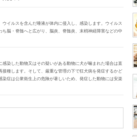
、ウイルスを含んだ唾液が体内に侵入し、感染します。ウイルス
わち脳・脊髄へと広がり、脳炎、脊髄炎、末梢神経障害などの中
に感染した動物又はその疑いがある動物に犬が噛まれた場合は直
再接種します。そして、厳重な管理の下で狂犬病を発症するかど
感染症は公衆衛生上の危険が著しいため、発症した動物には安楽