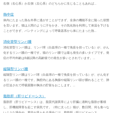
右側（右心系）か左側（左心系）のどちらかに生じることもあれば...
熱中症
体内にたまった熱を外界に逃がすことができず、全身の機能不全に陥った状態
を言います。猫は人間のように汗をかき、その気化熱を利用して体温を下げる
ことができず、パンティングによって呼吸器系から体にたまった熱...
消化管型リンパ腫
消化管型リンパ腫は、リンパ球（白血球の一種で免疫を担っている）が、がん
化するリンパ腫の一種です。猫のリンパ腫では最も発生の多いタイプです。発
症の平均年齢は8歳以降の高齢猫での発生が多いとされています。...
縦隔型リンパ腫
縦隔型リンパ腫はリンパ球（白血球の一種で免疫を担っている）が、がん化す
るリンパ腫の一種です。胸腔内にある胸腺や縦隔リンパ節が腫れることで、肺
が圧迫されて呼吸困難や胸水の貯留をおこします。...
脂肪肝（肝リピドーシス）
脂肪肝（肝リピドーシス）は、脂質代謝異常により肝臓に過剰な脂肪が蓄積
し、肝機能障害を起こす病気です。（特に太った）猫が、数日間、何も食べな
いような場合や、黄疸が見られる場合には、脂肪肝（肝リピドーシス...