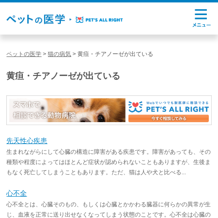
ペットの医学
>
猫の病気
>
黄疸・チアノーゼが出ている
黄疸・チアノーゼが出ている
先天性心疾患
生まれながらにして心臓の構造に障害がある疾患です。障害があっても、その
種類や程度によってはほとんど症状が認められないこともありますが、生後ま
もなく死亡してしまうこともあります。ただ、猫は人や犬と比べる...
心不全
心不全とは、心臓そのもの、もしくは心臓とかかわる臓器に何らかの異常が生
じ、血液を正常に送り出せなくなってしまう状態のことです。心不全は心臓の