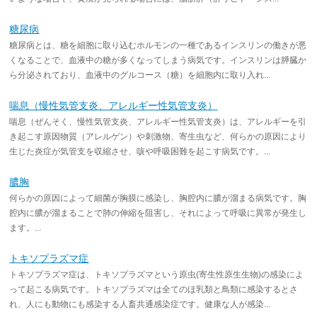
糖尿病
糖尿病とは、糖を細胞に取り込むホルモンの一種であるインスリンの働きが悪
くなることで、血液中の糖が多くなってしまう病気です。インスリンは膵臓か
ら分泌されており、血液中のグルコース（糖）を細胞内に取り入れ...
喘息（慢性気管支炎、アレルギー性気管支炎）
喘息（ぜんそく、慢性気管支炎、アレルギー性気管支炎）は、アレルギーを引
き起こす原因物質（アレルゲン）や刺激物、寄生虫など、何らかの原因により
生じた炎症が気管支を収縮させ、咳や呼吸困難を起こす病気です。...
膿胸
何らかの原因によって細菌が胸膜に感染し、胸腔内に膿が溜まる病気です。胸
腔内に膿が溜まることで肺の伸縮を阻害し、それによって呼吸に異常が発生し
ます。...
トキソプラズマ症
トキソプラズマ症は、トキソプラズマという原虫(寄生性原生生物)の感染によ
って起こる病気です。トキソプラズマは全てのほ乳類と鳥類に感染するとさ
れ、人にも動物にも感染する人畜共通感染症です。健康な人が感染...