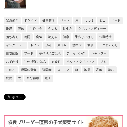
緊急備え
ドライブ
健康管理
ペット
夏
しつけ
ダニ
リード
肥満
誤飲
手作り食
うなる
長生き
クリスマスディナー
落ち着く
梅雨
病気
吠える
健康
手作りごはん
行動特性
インタビュー
トイレ
脱毛
夏休み
熱中症
散歩
ねこじゃらし
動物病院
フード
手作り犬ごはん
ブラッシング
シャンプー
おでかけ
手作り猫ごはん
衣食住
ペットとクリスマス
ノミ
ごはん
獣医師監修
獣医師
ストレス
猫
地震
高齢
噛む
病院
犬
水分補給
毛玉