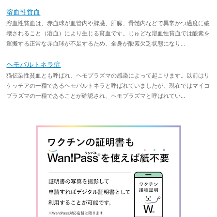
溶血性貧血
溶血性貧血は、赤血球が血管内や脾臓、肝臓、骨髄内などで異常かつ過度に破
壊されること（溶血）により生じる貧血です。じゅどな溶血性貧血では酸素を
運搬する正常な赤血球が不足するため、全身が酸素欠乏状態になり...
ヘモバルトネラ症
猫伝染性貧血とも呼ばれ、ヘモプラズマの感染によって起こります。以前はリ
ケッチアの一種であるヘモバルトネラと呼ばれていましたが、現在ではマイコ
プラズマの一種であることが確認され、ヘモプラズマと呼ばれてい...