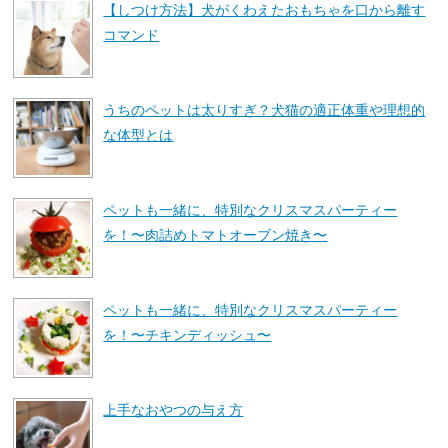
【しつけ方法】犬がくわえたおもちゃを口から離す
コマンド
うちのペットは太りすぎ？犬猫の適正体重や理想的
な体型とは
ペットも一緒に、特別なクリスマスパーティー
を！〜肉詰めトマトオーブン焼き〜
ペットも一緒に、特別なクリスマスパーティー
を！〜チキンディッシュ〜
上手なおやつの与え方