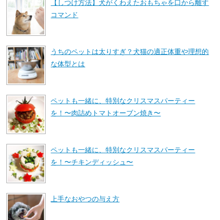
【しつけ方法】犬がくわえたおもちゃを口から離す
コマンド
うちのペットは太りすぎ？犬猫の適正体重や理想的
な体型とは
ペットも一緒に、特別なクリスマスパーティー
を！〜肉詰めトマトオーブン焼き〜
ペットも一緒に、特別なクリスマスパーティー
を！〜チキンディッシュ〜
上手なおやつの与え方