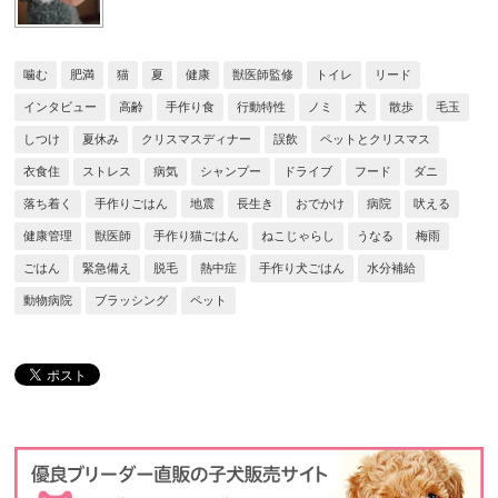
噛む
肥満
猫
夏
健康
獣医師監修
トイレ
リード
インタビュー
高齢
手作り食
行動特性
ノミ
犬
散歩
毛玉
しつけ
夏休み
クリスマスディナー
誤飲
ペットとクリスマス
衣食住
ストレス
病気
シャンプー
ドライブ
フード
ダニ
落ち着く
手作りごはん
地震
長生き
おでかけ
病院
吠える
健康管理
獣医師
手作り猫ごはん
ねこじゃらし
うなる
梅雨
ごはん
緊急備え
脱毛
熱中症
手作り犬ごはん
水分補給
動物病院
ブラッシング
ペット