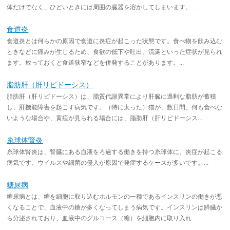
体だけでなく、ひどいときには周囲の臓器を溶かしてしまいます。...
食道炎
食道炎とは何らかの原因で食道に炎症が起こった状態です。食べ物を飲み込む
ときなどに痛みが生じるため、食欲の低下や吐出、流涎といった症状が見られ
ます。放っておくと食道狭窄などを併発することがあります。...
脂肪肝（肝リピドーシス）
脂肪肝（肝リピドーシス）は、脂質代謝異常により肝臓に過剰な脂肪が蓄積
し、肝機能障害を起こす病気です。（特に太った）猫が、数日間、何も食べな
いような場合や、黄疸が見られる場合には、脂肪肝（肝リピドーシス...
糸球体腎炎
糸球体腎炎は、腎臓にある血液をろ過する働きを持つ糸球体に、炎症が起こる
病気です。ウイルスや細菌の侵入が原因で発症するケースが多いです。...
糖尿病
糖尿病とは、糖を細胞に取り込むホルモンの一種であるインスリンの働きが悪
くなることで、血液中の糖が多くなってしまう病気です。インスリンは膵臓か
ら分泌されており、血液中のグルコース（糖）を細胞内に取り入れ...