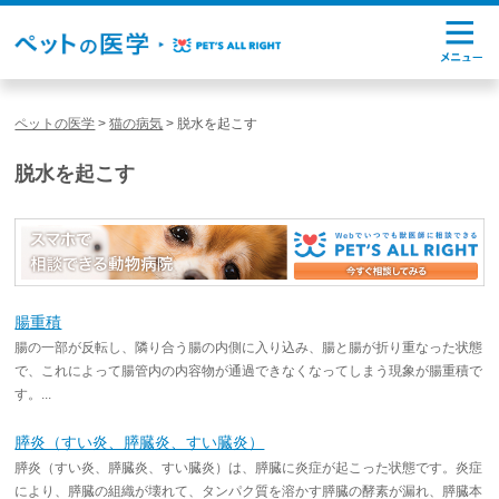
ペットの医学
>
猫の病気
>
脱水を起こす
脱水を起こす
腸重積
腸の一部が反転し、隣り合う腸の内側に入り込み、腸と腸が折り重なった状態
で、これによって腸管内の内容物が通過できなくなってしまう現象が腸重積で
す。...
膵炎（すい炎、膵臓炎、すい臓炎）
膵炎（すい炎、膵臓炎、すい臓炎）は、膵臓に炎症が起こった状態です。炎症
により、膵臓の組織が壊れて、タンパク質を溶かす膵臓の酵素が漏れ、膵臓本