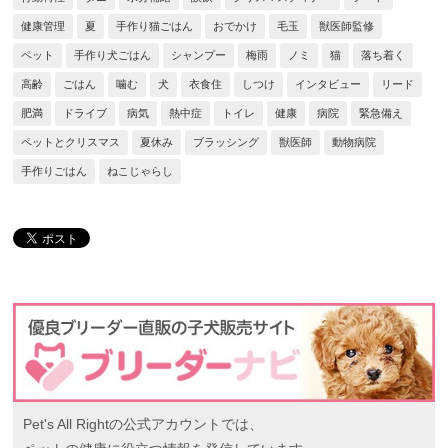
健康管理
夏
手作り猫ごはん
おでかけ
毛玉
獣医師監修
ペット
手作り犬ごはん
シャンプー
梅雨
ノミ
猫
落ち着く
高齢
ごはん
噛む
犬
衣食住
しつけ
インタビュー
リード
肥満
ドライブ
病気
熱中症
トイレ
健康
病院
緊急備え
ペットとクリスマス
夏休み
ブラッシング
獣医師
動物病院
手作りごはん
ねこじゃらし
Pet's All Rightの公式アカウントでは、