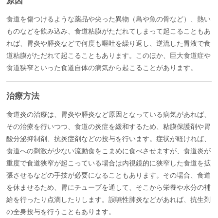
原因
食道を傷つけるような薬品や尖った異物（鳥や魚の骨など）、熱い
ものなどを飲み込み、食道粘膜がただれてしまって起こることもあ
れば、胃炎や膵炎などで何度も嘔吐を繰り返し、逆流した胃液で食
道粘膜がただれて起こることもあります。このほか、巨大食道症や
食道狭窄といった食道自体の病気から起こることがあります。
治療方法
食道炎の治療は、胃炎や膵炎など原因となっている病気があれば、
その治療を行いつつ、食道の炎症を緩和するため、粘膜保護剤や胃
酸分泌抑制剤、抗炎症剤などの投与を行います。症状が軽ければ、
食道への刺激が少ない流動食をこまめに食べさせますが、食道炎が
重度で食道狭窄が起こっている場合は内視鏡的に狭窄した食道を拡
張させるなどの手技が必要になることもあります。その場合、食道
を休ませるため、胃にチューブを通して、そこから栄養や水分の補
給を行ったり点滴したりします。誤嚥性肺炎などがあれば、抗生剤
の全身投与を行うこともあります。