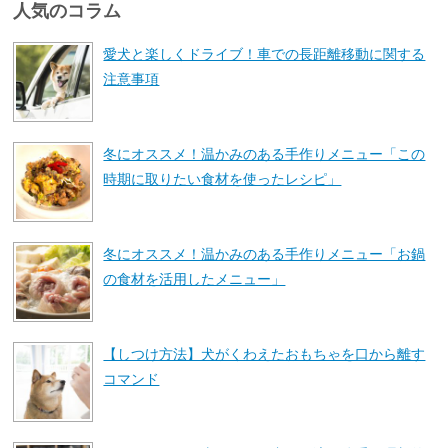
人気のコラム
愛犬と楽しくドライブ！車での長距離移動に関する
注意事項
冬にオススメ！温かみのある手作りメニュー「この
時期に取りたい食材を使ったレシピ」
冬にオススメ！温かみのある手作りメニュー「お鍋
の食材を活用したメニュー」
【しつけ方法】犬がくわえたおもちゃを口から離す
コマンド