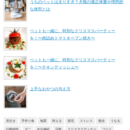
うちのペットは太りすぎ？犬猫の適正体重や理想的
な体型とは
ペットも一緒に、特別なクリスマスパーティー
を！〜肉詰めトマトオーブン焼き〜
ペットも一緒に、特別なクリスマスパーティー
を！〜チキンディッシュ〜
上手なおやつの与え方
長生き
手作り食
地震
吠える
脱毛
ストレス
散歩
うなる
行動特性
ダニ
水分補給
誤飲
クリスマスディナー
フード