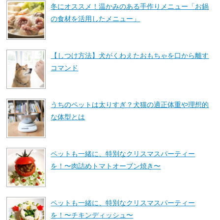
冬にオススメ！温かみのある手作りメニュー「お鍋
の食材を活用したメニュー」
【しつけ方法】犬がくわえたおもちゃを口から離す
コマンド
うちのペットは太りすぎ？犬猫の適正体重や理想的
な体型とは
ペットも一緒に、特別なクリスマスパーティー
を！〜肉詰めトマトオーブン焼き〜
ペットも一緒に、特別なクリスマスパーティー
を！〜チキンディッシュ〜