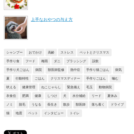
上手なおやつの与え方
シャンプー
おでかけ
高齢
ストレス
ペットとクリスマス
手作り食
フード
梅雨
ダニ
ブラッシング
誤飲
手作り犬ごはん
病院
獣医師監修
熱中症
手作り猫ごはん
病気
夏
行動特性
ごはん
クリスマスディナー
手作りごはん
噛む
吠える
健康管理
ねこじゃらし
緊急備え
毛玉
動物病院
衣食住
肥満
健康
しつけ
犬
水分補給
リード
夏休み
ノミ
脱毛
うなる
長生き
散歩
獣医師
落ち着く
ドライブ
猫
地震
ペット
インタビュー
トイレ