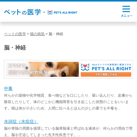
ペットの医学
>
猫の病気
>
脳・神経
脳・神経
中毒
何らかの薬物や化学物質、食べ物などを口にしたり、吸い込んだり、皮膚から
吸収したりして、体のどこかに機能障害を引き起こした状態のことをいいま
す。猫は体が小さいため、人間に比べるとほんの少しの量でも中毒を...
水頭症（水痘症）
脳や脊髄の周囲を循環している脳脊髄液と呼ばれる液体が、何らかの理由で増
え、脳を圧迫してしまった先天性疾患です。...