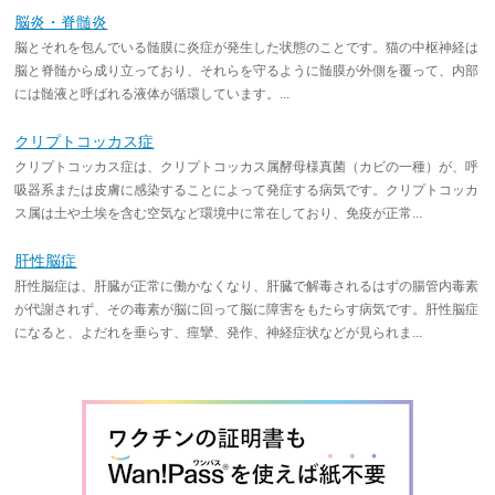
脳炎・脊髄炎
脳とそれを包んでいる髄膜に炎症が発生した状態のことです。猫の中枢神経は
脳と脊髄から成り立っており、それらを守るように髄膜が外側を覆って、内部
には髄液と呼ばれる液体が循環しています。...
クリプトコッカス症
クリプトコッカス症は、クリプトコッカス属酵母様真菌（カビの一種）が、呼
吸器系または皮膚に感染することによって発症する病気です。クリプトコッカ
ス属は土や土埃を含む空気など環境中に常在しており、免疫が正常...
肝性脳症
肝性脳症は、肝臓が正常に働かなくなり、肝臓で解毒されるはずの腸管内毒素
が代謝されず、その毒素が脳に回って脳に障害をもたらす病気です。肝性脳症
になると、よだれを垂らす、痙攣、発作、神経症状などが見られま...