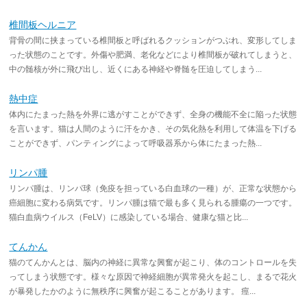
椎間板ヘルニア
背骨の間に挟まっている椎間板と呼ばれるクッションがつぶれ、変形してしま
った状態のことです。外傷や肥満、老化などにより椎間板が破れてしまうと、
中の髄核が外に飛び出し、近くにある神経や脊髄を圧迫してしまう...
熱中症
体内にたまった熱を外界に逃がすことができず、全身の機能不全に陥った状態
を言います。猫は人間のように汗をかき、その気化熱を利用して体温を下げる
ことができず、パンティングによって呼吸器系から体にたまった熱...
リンパ腫
リンパ腫は、リンパ球（免疫を担っている白血球の一種）が、正常な状態から
癌細胞に変わる病気です。リンパ腫は猫で最も多く見られる腫瘍の一つです。
猫白血病ウイルス（FeLV）に感染している場合、健康な猫と比...
てんかん
猫のてんかんとは、脳内の神経に異常な興奮が起こり、体のコントロールを失
ってしまう状態です。様々な原因で神経細胞が異常発火を起こし、まるで花火
が暴発したかのように無秩序に興奮が起こることがあります。 痙...