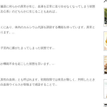
る臓器に何らかの異常が生じ、血液を正常に送り出せなくなってしまう状態
心系）のどちらかに生じることもあれば...
近くにあり、体内のカルシウム代謝を調節する機能を持っています。異常と
ます。...
宮内に膿がたまってしまった状態です...
機能不全を起こした状態を言います。...
「真性白血病」とも呼ばれます。初期段階では発見が難しく、判明したとき
血病ウイルスが骨髄まで感染することで...