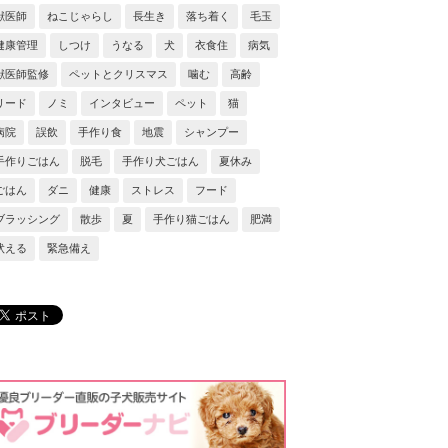
獣医師
ねこじゃらし
長生き
落ち着く
毛玉
健康管理
しつけ
うなる
犬
衣食住
病気
獣医師監修
ペットとクリスマス
噛む
高齢
リード
ノミ
インタビュー
ペット
猫
病院
誤飲
手作り食
地震
シャンプー
手作りごはん
脱毛
手作り犬ごはん
夏休み
ごはん
ダニ
健康
ストレス
フード
ブラッシング
散歩
夏
手作り猫ごはん
肥満
吠える
緊急備え