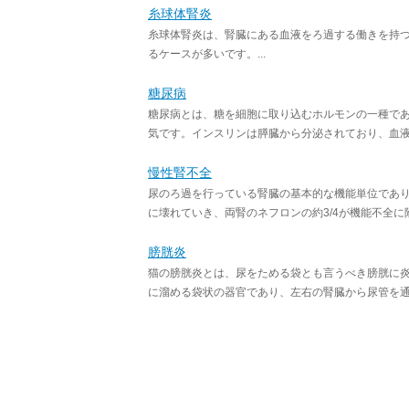
糸球体腎炎
糸球体腎炎は、腎臓にある血液をろ過する働きを持
るケースが多いです。...
糖尿病
糖尿病とは、糖を細胞に取り込むホルモンの一種で
気です。インスリンは膵臓から分泌されており、血液中
慢性腎不全
尿のろ過を行っている腎臓の基本的な機能単位であり
に壊れていき、両腎のネフロンの約3/4が機能不全に
膀胱炎
猫の膀胱炎とは、尿をためる袋とも言うべき膀胱に
に溜める袋状の器官であり、左右の腎臓から尿管を通し