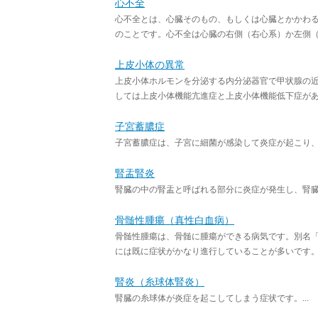
心不全
心不全とは、心臓そのもの、もしくは心臓とかかわ
のことです。心不全は心臓の右側（右心系）か左側（左
上皮小体の異常
上皮小体ホルモンを分泌する内分泌器官で甲状腺の
しては上皮小体機能亢進症と上皮小体機能低下症があり
子宮蓄膿症
子宮蓄膿症は、子宮に細菌が感染して炎症が起こり、子
腎盂腎炎
腎臓の中の腎盂と呼ばれる部分に炎症が発生し、腎臓が
骨髄性腫瘍（真性白血病）
骨髄性腫瘍は、骨髄に腫瘍ができる病気です。別名
には既に症状がかなり進行していることが多いです。白
腎炎（糸球体腎炎）
腎臓の糸球体が炎症を起こしてしまう症状です。...