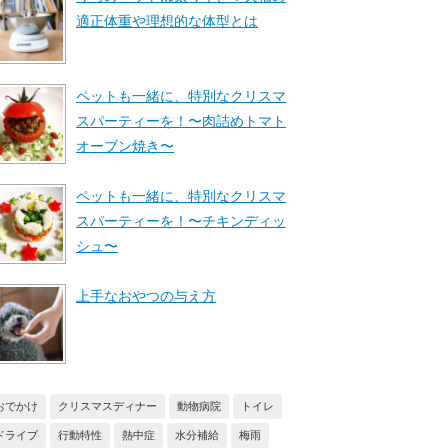
適正体重や理想的な体型とは
ペットも一緒に、特別なクリスマ
スパーティーを！〜肉詰めトマト
オーブン焼き〜
ペットも一緒に、特別なクリスマ
スパーティーを！〜チキンディッ
シュ〜
上手なおやつの与え方
おでかけ
クリスマスディナー
動物病院
トイレ
ドライブ
行動特性
熱中症
水分補給
梅雨