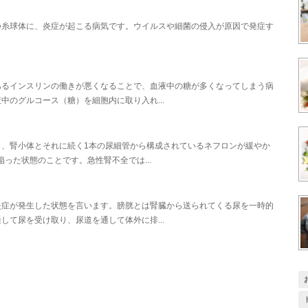
つ糸球体に、炎症が起こる病気です。ウイルスや細菌の侵入が原因で発症す
あるインスリンの働きが悪くなることで、血液中の糖が多くなってしまう病
のグルコース（糖）を細胞内に取り入れ...
、腎小体とそれに続く1本の尿細管から構成されているネフロンが緩やか
陥った状態のことです。急性腎不全では...
炎症が発生した状態を言います。膀胱とは腎臓から送られてくる尿を一時的
て尿を受け取り、尿道を通して体外に排...