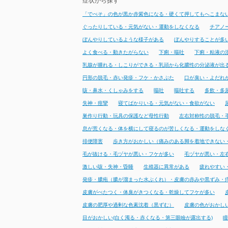
症状から探す
「でべそ」の色が黒か赤紫色になる・硬くて押してもへこまな
ぐったりしている・元気がない・運動をしなくなる
チアノ
ぼんやりしているような様子がある
ぼんやりすることが多
よく食べる・動きたがらない
下痢・嘔吐
下痢・粘液の
乳腺が腫れる・しこりができる・乳頭から化膿性の分泌液が出
円形の脱毛・赤い発疹・フケ・かさぶた
口が臭い・よだれ
咳・鼻水・くしゃみをする
嘔吐
嘔吐する
多飲・多
失神・痙攣
寝てばかりいる・元気がない・食欲がない
巣作り行動・玩具の保護など母性行動
左右対称性の脱毛・
息が荒くなる・体を横にして寝るのが苦しくなる・運動をしな
排便障害
歩き方がおかしい（痛みのある脚を着地できない
毛が抜ける・毛ヅヤが悪い・フケが多い
毛ヅヤが悪い・左
激しい咳・失神・昏睡
生殖器に異常がある
疲れやすい
発疹・膿疱（膿が溜まった水ぶくれ）・皮膚の赤みや黒ずみ・
皮膚がべたつく・体臭がきつくなる・乾燥してフケが多い
皮膚の肥厚や過剰な色素沈着（黒ずむ）
皮膚の色がおかし
目がおかしい(白く濁る・赤くなる・第三眼瞼が露出する)
瞳