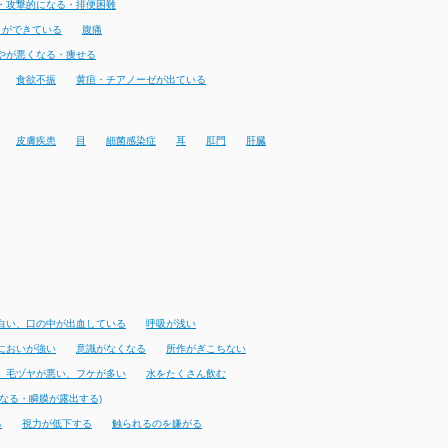
・攻撃的になる・排便困難
りができている
腹痛
やが悪くなる・痩せる
食欲不振
黄疸・チアノーゼが出ている
皮膚疾患
目
細菌感染症
耳
肛門
肝臓
白い、口の中が出血している
呼吸が浅い
においが強い
意識がなくなる
所作がぎこちない
、毛ヅヤが悪い、フケが多い
水をたくさん飲む
なる・瞬膜が露出する)
る
視力が低下する
触られるのを嫌がる