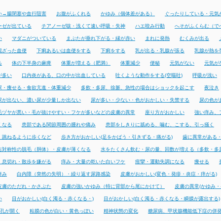
い→腸閉塞や血行阻害
お腹がふくれる
かゆみ（個体差がある）
ぐったりしている・元気
ーゼが出ている
チアノーゼ咳・浅くて速い呼吸・失神
ハエ咬み行動
へそがふくらむ（で
い
マダニがついている
まぶたが垂れ下がる・縁が赤い
まれに発熱
むくみが出る
混ざった血便
下痢あるいは血便をする
下痢をする
乳が出る・乳腺が張る
乳腺が熱を
る
体の下半身の麻痺
体重が増える（肥満）
体重減少
便秘
元気がない
元気が
が多い
口内炎がある、口の中が出血している
吐くような動作をする(空嘔吐)
呼吸が浅い
尿・痩せる・食欲亢進・体重減少
多飲・多尿、徐脈、急性の場合はショックを起こす
夜泣き
尿が出ない、濃い尿が少量しか出ない
尿が多い・少ない・色がおかしい・失禁する
尿の色が
毛ヅヤが悪い・毛が抜けやすい・フケが多いなどの皮膚の異常
座り方がおかしい
強い痒み、
くなる
患部である関節周囲の腫れや痛み
患部をしきりに舐める、噛む、こする、引っ掻く
・跳ねるように歩くなど
歩き方がおかしい(足をかばう・引きずる・痛がる)
歯に異常がある
右対称性の脱毛（胴体）・皮膚が薄くなる
水をたくさん飲む・尿の量、回数が増える（多飲・多
・息切れ・散歩を嫌がる
痒み・大量の乾いた白いフケ
痙攣・運動失調になる
痩せる
痒み
白内障（突然の失明）・繰り返す尿路感染
皮膚がおかしい(変色・発疹・炎症・痒がる)
皮膚のただれ・かさぶた
皮膚の強いかゆみ（特に背部から尾にかけて）
皮膚の異常(かゆみ・
い
目がおかしい(白く濁る・赤くなる・)
目がおかしい(白く濁る・赤くなる・瞬膜が露出する)
孔が開く
粘膜の色が白い・黄色っぽい
精神状態の変化
糖尿病、甲状腺機能低下症の併