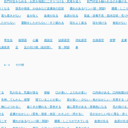
肛門付近をなめる・お尻を地面にこすりつける・尻尾を追う
肛門付近を触られるのを嫌がる
多くなる
脱毛や発疹、かゆみなど皮膚炎の症状
腫れがある(リンパ節・関節)
腫瘍・しこ
落ち着きがない
血を吐く
血便が出る
血尿が出る
貧血・栄養不良・脱水症状・毛づ
したがらない
運動をしたがらない・すぐ疲れる
頭をよく振る
頭を傾ける
食欲がない
寄生虫
循環器
心臓
感染症
泌尿器官
消化器官
生殖器官
痙攣
皮膚
血液疾患
足
足の付け根（鼠径部）
骨・関節
鼻
a - z
その他
する
乳が出る、乳腺が張る
便秘
口が臭い、よだれが多い
口内炎がある、口内粘膜が
失神、てんかん、痙攣
寝ていることが多い
尿が多い・少ない・色がおかしい・失禁する・
・物にぶつかる）
歯ぐきが腫れる・変色する
歯に異常がある・茶褐色になる
毛が抜ける
せる
皮膚がおかしい（変色・発疹・炎症・かさぶた・痒がる）
目がおかしい(白く濁る・赤く
起こす
腫れがある(リンパ節・関節)
腫瘍・しこりができている
血便が出る
血尿が出