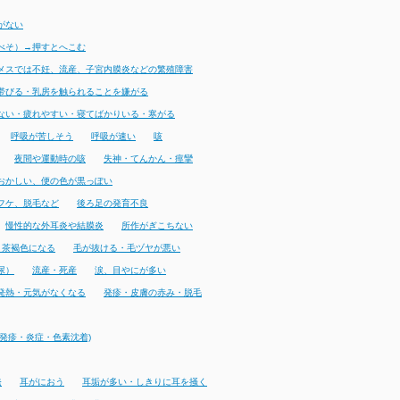
がない
べそ）→押すとへこむ
メスでは不妊、流産、子宮内膜炎などの繁殖障害
帯びる・乳房を触られることを嫌がる
ない・疲れやすい・寝てばかりいる・寒がる
呼吸が苦しそう
呼吸が速い
咳
夜間や運動時の咳
失神・てんかん・痙攣
おかしい、便の色が黒っぽい
フケ、脱毛など
後ろ足の発育不良
慢性的な外耳炎や結膜炎
所作がぎこちない
・茶褐色になる
毛が抜ける・毛ヅヤが悪い
尿）
流産・死産
涙、目やにが多い
発熱・元気がなくなる
発疹・皮膚の赤み・脱毛
発疹・炎症・色素沈着)
発
耳がにおう
耳垢が多い・しきりに耳を掻く