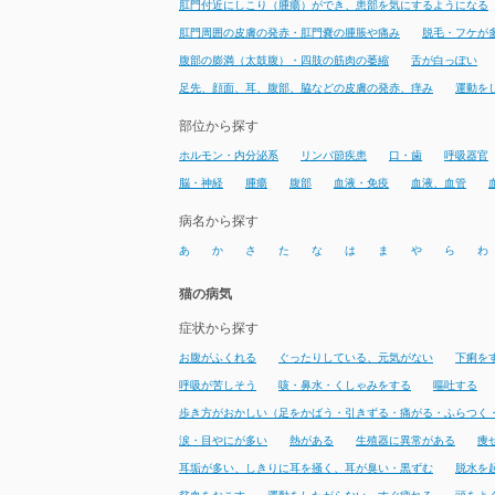
肛門付近にしこり（腫瘍）ができ、患部を気にするようになる
肛門周囲の皮膚の発赤・肛門嚢の腫脹や痛み
脱毛・フケが
腹部の膨満（太鼓腹）・四肢の筋肉の萎縮
舌が白っぽい
足先、顔面、耳、腹部、脇などの皮膚の発赤、痒み
運動を
部位から探す
ホルモン・内分泌系
リンパ節疾患
口・歯
呼吸器官
脳・神経
腫瘍
腹部
血液・免疫
血液、血管
病名から探す
あ
か
さ
た
な
は
ま
や
ら
わ
猫の病気
症状から探す
お腹がふくれる
ぐったりしている、元気がない
下痢を
呼吸が苦しそう
咳・鼻水・くしゃみをする
嘔吐する
歩き方がおかしい（足をかばう・引きずる・痛がる・ふらつく
涙・目やにが多い
熱がある
生殖器に異常がある
痩
耳垢が多い、しきりに耳を掻く、耳が臭い・黒ずむ
脱水を