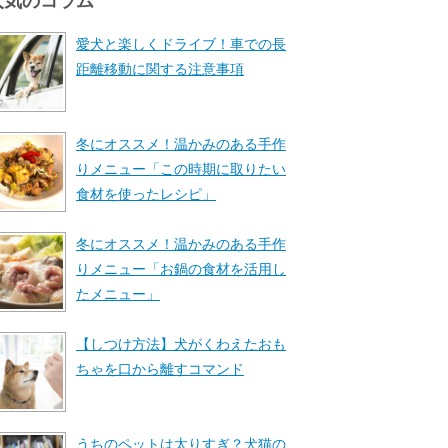
人気のコラム
愛犬と楽しくドライブ！車での長
距離移動に関する注意事項
冬にオススメ！温かみのある手作
りメニュー「この時期に取りたい
食材を使ったレシピ」
冬にオススメ！温かみのある手作
りメニュー「お鍋の食材を活用し
たメニュー」
【しつけ方法】犬がくわえたおも
ちゃを口から離すコマンド
うちのペットは太りすぎ？犬猫の