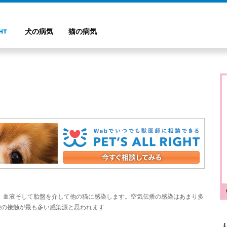
犬の病気
猫の病気
乳、血液そして胎盤を介して他の猫に感染します。空気伝播の感染はあまり多
接触が最も多い感染源と思われます...