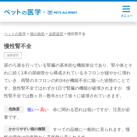
ペットの医学
>
猫の病気
>
泌尿器官
>
慢性腎不全
慢性腎不全
泌尿器官
尿のろ過を行っている腎臓の基本的な機能単位であり、腎小体とそ
れに続く1本の尿細管から構成されているネフロンが緩やかに壊れ
ていき、両腎のネフロンの約3/4が機能不全に陥った状態のことで
す。急性腎不全ではわずか1日で腎臓の機能が破壊されますが、慢
性腎不全では数ヶ月～数年かけて徐々に破壊されていきます。
危険度
低い～
高い
命に関わる恐れは低いですが、注意が必
要です。
かかりやすい猫の種類
すべての品種に一般的に見られます。慢