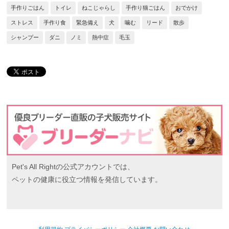
手作りごはん
トイレ
ねこじゃらし
手作り猫ごはん
おでかけ
ストレス
手作り食
緊急備え
犬
噛む
リード
散歩
シャンプー
ダニ
ノミ
熱中症
毛玉
Pet's All Rightの公式アカウントでは、
ペットの健康に役立つ情報を発信しています。