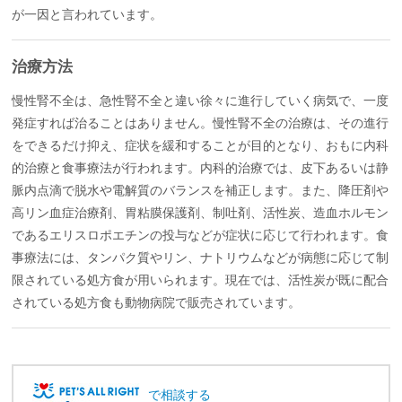
が一因と言われています。
治療方法
慢性腎不全は、急性腎不全と違い徐々に進行していく病気で、一度
発症すれば治ることはありません。慢性腎不全の治療は、その進行
をできるだけ抑え、症状を緩和することが目的となり、おもに内科
的治療と食事療法が行われます。内科的治療では、皮下あるいは静
脈内点滴で脱水や電解質のバランスを補正します。また、降圧剤や
高リン血症治療剤、胃粘膜保護剤、制吐剤、活性炭、造血ホルモン
であるエリスロポエチンの投与などが症状に応じて行われます。食
事療法には、タンパク質やリン、ナトリウムなどが病態に応じて制
限されている処方食が用いられます。現在では、活性炭が既に配合
されている処方食も動物病院で販売されています。
で相談する