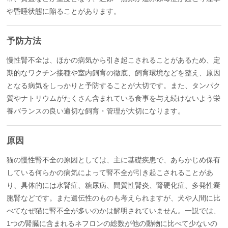
や昏睡状態に陥ることがあります。
予防方法
慢性腎不全は、ほかの病気から引き起こされることがあるため、定
期的なワクチン接種や室内飼育の徹底、飼育環境などを整え、原因
となる病気をしっかりと予防することが大切です。また、タンパク
質やナトリウムがたくさん含まれている食事を与え続けないよう栄
養バランスの良い適切な飼育・管理が大切になります。
原因
猫の慢性腎不全の原因としては、主に基礎疾患で、あらかじめ保有
している何らかの病気によって腎不全が引き起こされることがあ
り、具体的には水腎症、糖尿病、間質性腎炎、腎硬化症、多発性嚢
胞腎などです。また遺伝性のものも考えられますが、犬や人間に比
べてなぜ猫に腎不全が多いのかは解明されていません。一説では、
1つの腎臓に含まれるネフロンの総数が他の動物に比べて少ないの