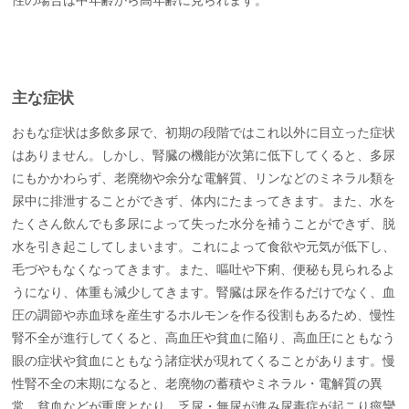
性の場合は中年齢から高年齢に見られます。
主な症状
おもな症状は多飲多尿で、初期の段階ではこれ以外に目立った症状
はありません。しかし、腎臓の機能が次第に低下してくると、多尿
にもかかわらず、老廃物や余分な電解質、リンなどのミネラル類を
尿中に排泄することができず、体内にたまってきます。また、水を
たくさん飲んでも多尿によって失った水分を補うことができず、脱
水を引き起こしてしまいます。これによって食欲や元気が低下し、
毛づやもなくなってきます。また、嘔吐や下痢、便秘も見られるよ
うになり、体重も減少してきます。腎臓は尿を作るだけでなく、血
圧の調節や赤血球を産生するホルモンを作る役割もあるため、慢性
腎不全が進行してくると、高血圧や貧血に陥り、高血圧にともなう
眼の症状や貧血にともなう諸症状が現れてくることがあります。慢
性腎不全の末期になると、老廃物の蓄積やミネラル・電解質の異
常、貧血などが重度となり、乏尿・無尿が進み尿毒症が起こり痙攣