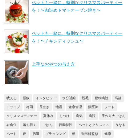
ペットも一緒に、特別なクリスマスパーティー
を！〜肉詰めトマトオーブン焼き〜
ペットも一緒に、特別なクリスマスパーティー
を！〜チキンディッシュ〜
上手なおやつの与え方
吠える
誤飲
インタビュー
水分補給
脱毛
動物病院
高齢
ドライブ
梅雨
長生き
地震
健康管理
獣医師
フード
クリスマスディナー
夏休み
しつけ
病気
病院
手作り犬ごはん
衣食住
落ち着く
ごはん
行動特性
ペットとクリスマス
うなる
ペット
夏
肥満
ブラッシング
猫
獣医師監修
健康