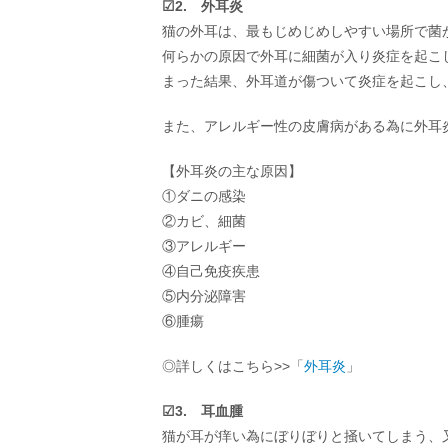
☑︎2. 外耳炎
猫の外耳は、最もじめじめしやすい場所で菌
何らかの原因で外耳に細菌が入り炎症を起こ
まった結果、外耳道が傷ついて炎症を起こし
また、アレルギー性の皮膚病がある為に外耳
【外耳炎の主な原因】
①ダニの感染
②カビ、細菌
③アレルギー
④自己免疫疾患
⑤内分泌障害
⑥腫瘍
◎詳しくはこちら>>「
外耳炎
」
☑︎3. 耳血腫
猫が耳が痒い為にぼりぼりと掻いてしまう、