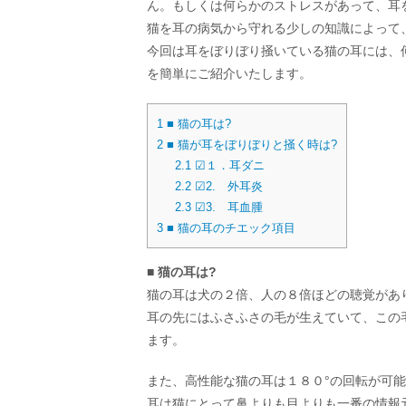
ん。もしくは何らかのストレスがあって、耳
猫を耳の病気から守れる少しの知識によって
今回は耳をぼりぼり掻いている猫の耳には、
を簡単にご紹介いたします。
1
■ 猫の耳は?
2
■ 猫が耳をぼりぼりと掻く時は?
2.1
☑︎１．耳ダニ
2.2
☑︎2. 外耳炎
2.3
☑︎3. 耳血腫
3
■ 猫の耳のチエック項目
■ 猫の耳は?
猫の耳は犬の２倍、人の８倍ほどの聴覚があ
耳の先にはふさふさの毛が生えていて、この
ます。
また、高性能な猫の耳は１８０°の回転が可
耳は猫にとって鼻よりも目よりも一番の情報