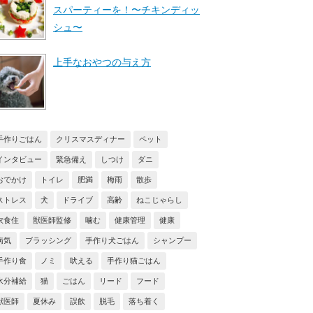
スパーティーを！〜チキンディッ
シュ〜
上手なおやつの与え方
手作りごはん
クリスマスディナー
ペット
インタビュー
緊急備え
しつけ
ダニ
おでかけ
トイレ
肥満
梅雨
散歩
ストレス
犬
ドライブ
高齢
ねこじゃらし
衣食住
獣医師監修
噛む
健康管理
健康
病気
ブラッシング
手作り犬ごはん
シャンプー
手作り食
ノミ
吠える
手作り猫ごはん
水分補給
猫
ごはん
リード
フード
獣医師
夏休み
誤飲
脱毛
落ち着く