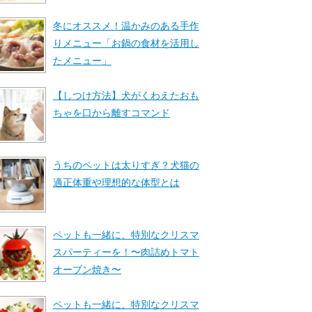
冬にオススメ！温かみのある手作
りメニュー「お鍋の食材を活用し
たメニュー」
【しつけ方法】犬がくわえたおも
ちゃを口から離すコマンド
うちのペットは太りすぎ？犬猫の
適正体重や理想的な体型とは
ペットも一緒に、特別なクリスマ
スパーティーを！〜肉詰めトマト
オーブン焼き〜
ペットも一緒に、特別なクリスマ