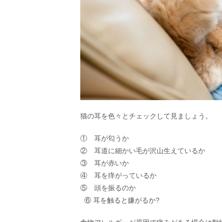
猫の耳を色々とチェックして見ましょう。
① 耳が匂うか
② 耳道に細かい毛が沢山生えているか
③ 耳が赤いか
④ 耳を痒がっているか
⑤ 頭を振るのか
⑥ 耳を触ると嫌がるか?