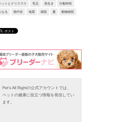
ペットとクリスマス
毛玉
長生き
行動特性
うなる
熱中症
地震
病院
夏
動物病院
Pet's All Rightの公式アカウントでは、
ペットの健康に役立つ情報を発信してい
ます。