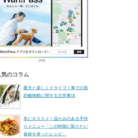
[PR]
人気のコラム
愛犬と楽しくドライブ！車での長
距離移動に関する注意事項
冬にオススメ！温かみのある手作
りメニュー「この時期に取りたい
食材を使ったレシピ」