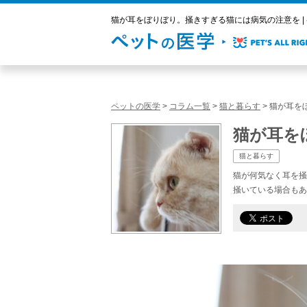
猫が耳をぼりぼり。掻きすぎる猫には病気の注意を |
ペットの医学
>
コラム一覧
>
猫と暮らす
>
猫が耳を
猫が耳を
猫と暮らす
猫が何気なく耳を掻
掻いている場合もあ