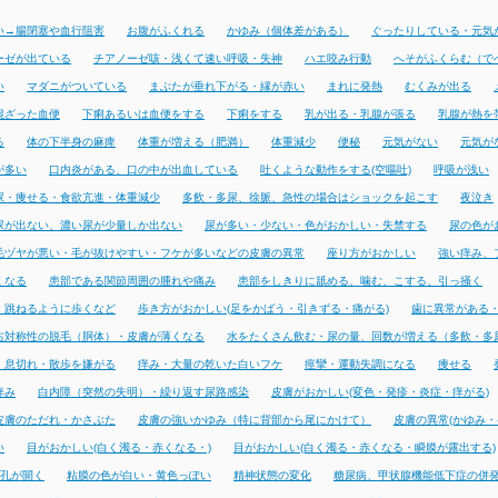
い→腸閉塞や血行阻害
お腹がふくれる
かゆみ（個体差がある）
ぐったりしている・元気
ーゼが出ている
チアノーゼ咳・浅くて速い呼吸・失神
ハエ咬み行動
へそがふくらむ（で
い
マダニがついている
まぶたが垂れ下がる・縁が赤い
まれに発熱
むくみが出る
混ざった血便
下痢あるいは血便をする
下痢をする
乳が出る・乳腺が張る
乳腺が熱を
る
体の下半身の麻痺
体重が増える（肥満）
体重減少
便秘
元気がない
元気が
が多い
口内炎がある、口の中が出血している
吐くような動作をする(空嘔吐)
呼吸が浅い
尿・痩せる・食欲亢進・体重減少
多飲・多尿、徐脈、急性の場合はショックを起こす
夜泣き
尿が出ない、濃い尿が少量しか出ない
尿が多い・少ない・色がおかしい・失禁する
尿の色が
毛ヅヤが悪い・毛が抜けやすい・フケが多いなどの皮膚の異常
座り方がおかしい
強い痒み、
くなる
患部である関節周囲の腫れや痛み
患部をしきりに舐める、噛む、こする、引っ掻く
・跳ねるように歩くなど
歩き方がおかしい(足をかばう・引きずる・痛がる)
歯に異常がある
右対称性の脱毛（胴体）・皮膚が薄くなる
水をたくさん飲む・尿の量、回数が増える（多飲・多
・息切れ・散歩を嫌がる
痒み・大量の乾いた白いフケ
痙攣・運動失調になる
痩せる
痒み
白内障（突然の失明）・繰り返す尿路感染
皮膚がおかしい(変色・発疹・炎症・痒がる)
皮膚のただれ・かさぶた
皮膚の強いかゆみ（特に背部から尾にかけて）
皮膚の異常(かゆみ・
い
目がおかしい(白く濁る・赤くなる・)
目がおかしい(白く濁る・赤くなる・瞬膜が露出する)
孔が開く
粘膜の色が白い・黄色っぽい
精神状態の変化
糖尿病、甲状腺機能低下症の併