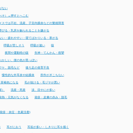
がない
べそ）→押すとへこむ
メスでは不妊、流産、子宮内膜炎などの繁殖障害
帯びる・乳房を触られることを嫌がる
ない・疲れやすい・寝てばかりいる・寒がる
呼吸が苦しそう
呼吸が速い
咳
夜間や運動時の咳
失神・てんかん・痙攣
おかしい、便の色が黒っぽい
フケ、脱毛など
後ろ足の発育不良
慢性的な外耳炎や結膜炎
所作がぎこちない
・茶褐色になる
毛が抜ける・毛ヅヤが悪い
尿）
流産・死産
涙、目やにが多い
発熱・元気がなくなる
発疹・皮膚の赤み・脱毛
発疹・炎症・色素沈着)
発
耳がにおう
耳垢が多い・しきりに耳を掻く