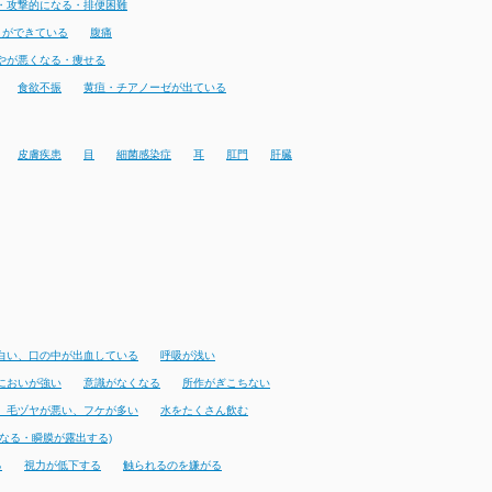
・攻撃的になる・排便困難
りができている
腹痛
やが悪くなる・痩せる
食欲不振
黄疸・チアノーゼが出ている
皮膚疾患
目
細菌感染症
耳
肛門
肝臓
白い、口の中が出血している
呼吸が浅い
においが強い
意識がなくなる
所作がぎこちない
、毛ヅヤが悪い、フケが多い
水をたくさん飲む
なる・瞬膜が露出する)
る
視力が低下する
触られるのを嫌がる