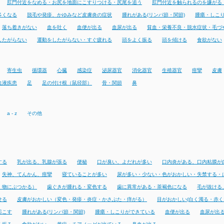
肛門付近をなめる・お尻を地面にこすりつける・尻尾を追う
肛門付近を触られるのを嫌がる
多くなる
脱毛や発疹、かゆみなど皮膚炎の症状
腫れがある(リンパ節・関節)
腫瘍・しこ
落ち着きがない
血を吐く
血便が出る
血尿が出る
貧血・栄養不良・脱水症状・毛づ
したがらない
運動をしたがらない・すぐ疲れる
頭をよく振る
頭を傾ける
食欲がない
寄生虫
循環器
心臓
感染症
泌尿器官
消化器官
生殖器官
痙攣
皮膚
血液疾患
足
足の付け根（鼠径部）
骨・関節
鼻
a - z
その他
する
乳が出る、乳腺が張る
便秘
口が臭い、よだれが多い
口内炎がある、口内粘膜が
失神、てんかん、痙攣
寝ていることが多い
尿が多い・少ない・色がおかしい・失禁する・
・物にぶつかる）
歯ぐきが腫れる・変色する
歯に異常がある・茶褐色になる
毛が抜ける
せる
皮膚がおかしい（変色・発疹・炎症・かさぶた・痒がる）
目がおかしい(白く濁る・赤く
起こす
腫れがある(リンパ節・関節)
腫瘍・しこりができている
血便が出る
血尿が出