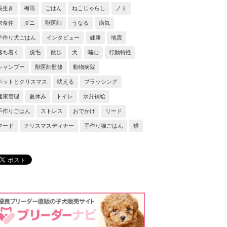
長生き
梅雨
ごはん
ねこじゃらし
ノミ
衣食住
ダニ
獣医師
うなる
病気
手作り犬ごはん
インタビュー
健康
地震
落ち着く
脱毛
散歩
犬
噛む
行動特性
シャンプー
獣医師監修
動物病院
ペットとクリスマス
吠える
ブラッシング
健康管理
夏休み
トイレ
水分補給
手作りごはん
ストレス
おでかけ
リード
フード
クリスマスディナー
手作り猫ごはん
猫