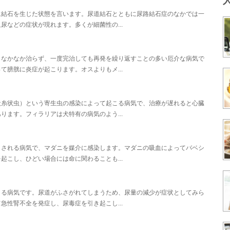
に結石を生じた状態を言います。尿道結石とともに尿路結石症のなかでは一
などの症状が現れます。多くが細菌性の...
、なかなか治らず、一度完治しても再発を繰り返すことの多い厄介な病気で
膀胱に炎症が起こります。オスよりもメ...
犬糸状虫）という寄生虫の感染によって起こる病気で、治療が遅れると心臓
ます。フィラリアは犬特有の病気のよう...
こされる病気で、マダニを媒介に感染します。マダニの吸血によってバベシ
こし、ひどい場合には命に関わることも...
まる病気です。尿道がふさがれてしまうため、尿量の減少が症状としてみら
性腎不全を発症し、尿毒症を引き起こし...