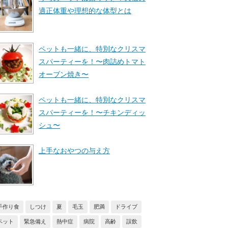
適正体重や理想的な体型とは
ペットも一緒に、特別なクリスマ
スパーティーを！〜肉詰めトマト
オーブン焼き〜
ペットも一緒に、特別なクリスマ
スパーティーを！〜チキンディッ
シュ〜
上手なおやつの与え方
手作り食
しつけ
夏
毛玉
肥満
ドライブ
ペット
緊急備え
熱中症
病院
高齢
誤飲