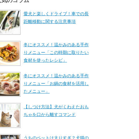
人気のコラム
愛犬と楽しくドライブ！車での長
距離移動に関する注意事項
冬にオススメ！温かみのある手作
りメニュー「この時期に取りたい
食材を使ったレシピ」
冬にオススメ！温かみのある手作
りメニュー「お鍋の食材を活用し
たメニュー」
【しつけ方法】犬がくわえたおも
ちゃを口から離すコマンド
うちのペットは太りすぎ？犬猫の