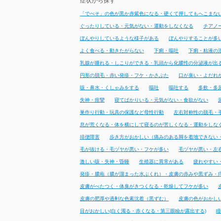
症状から探す
「でべそ」の色が黒か赤紫色になる・硬くて押してもへこまな
ぐったりしている・元気がない・運動をしなくなる
チアノ
ぼんやりしているような様子がある
ぼんやりすることが多
よく食べる・動きたがらない
下痢・嘔吐
下痢・粘液の
乳腺が腫れる・しこりができる・乳頭から化膿性の分泌液が出
円形の脱毛・赤い発疹・フケ・かさぶた
口が臭い・よだれ
咳・鼻水・くしゃみをする
嘔吐
嘔吐する
多飲・多
失神・痙攣
寝てばかりいる・元気がない・食欲がない
巣作り行動・玩具の保護など母性行動
左右対称性の脱毛・
息が荒くなる・体を横にして寝るのが苦しくなる・運動をしな
排便障害
歩き方がおかしい（痛みのある脚を着地できない
毛が抜ける・毛ヅヤが悪い・フケが多い
毛ヅヤが悪い・左
激しい咳・失神・昏睡
生殖器に異常がある
疲れやすい
発疹・膿疱（膿が溜まった水ぶくれ）・皮膚の赤みや黒ずみ・
皮膚がべたつく・体臭がきつくなる・乾燥してフケが多い
皮膚の肥厚や過剰な色素沈着（黒ずむ）
皮膚の色がおかし
目がおかしい(白く濁る・赤くなる・第三眼瞼が露出する)
瞳