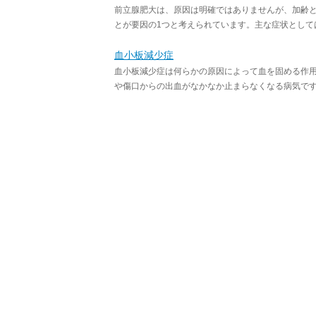
前立腺肥大は、原因は明確ではありませんが、加齢
とが要因の1つと考えられています。主な症状としては
血小板減少症
血小板減少症は何らかの原因によって血を固める作
や傷口からの出血がなかなか止まらなくなる病気です。