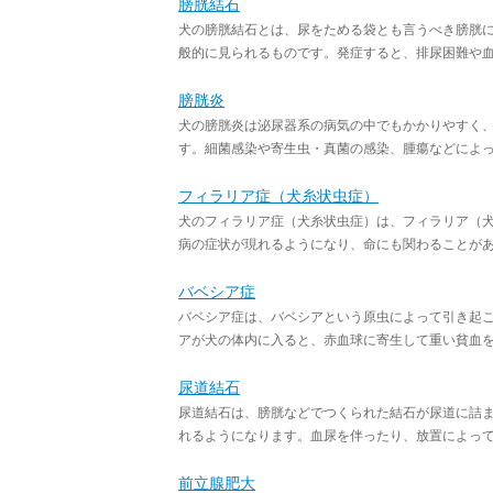
膀胱結石
犬の膀胱結石とは、尿をためる袋とも言うべき膀胱
般的に見られるものです。発症すると、排尿困難や血尿
膀胱炎
犬の膀胱炎は泌尿器系の病気の中でもかかりやすく
す。細菌感染や寄生虫・真菌の感染、腫瘍などによって
フィラリア症（犬糸状虫症）
犬のフィラリア症（犬糸状虫症）は、フィラリア（
病の症状が現れるようになり、命にも関わることがあり
バベシア症
バベシア症は、バベシアという原虫によって引き起
アが犬の体内に入ると、赤血球に寄生して重い貧血を起
尿道結石
尿道結石は、膀胱などでつくられた結石が尿道に詰
れるようになります。血尿を伴ったり、放置によって急
前立腺肥大