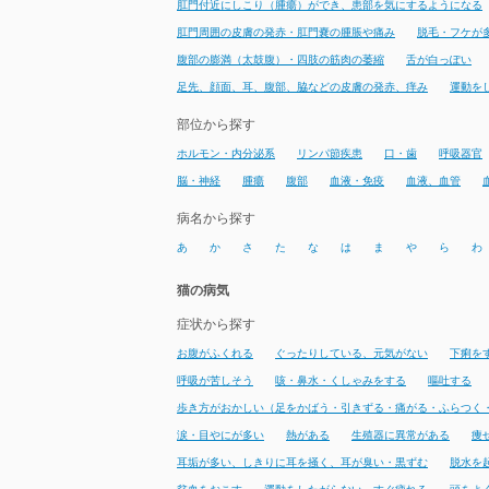
肛門付近にしこり（腫瘍）ができ、患部を気にするようになる
肛門周囲の皮膚の発赤・肛門嚢の腫脹や痛み
脱毛・フケが
腹部の膨満（太鼓腹）・四肢の筋肉の萎縮
舌が白っぽい
足先、顔面、耳、腹部、脇などの皮膚の発赤、痒み
運動を
部位から探す
ホルモン・内分泌系
リンパ節疾患
口・歯
呼吸器官
脳・神経
腫瘍
腹部
血液・免疫
血液、血管
病名から探す
あ
か
さ
た
な
は
ま
や
ら
わ
猫の病気
症状から探す
お腹がふくれる
ぐったりしている、元気がない
下痢を
呼吸が苦しそう
咳・鼻水・くしゃみをする
嘔吐する
歩き方がおかしい（足をかばう・引きずる・痛がる・ふらつく
涙・目やにが多い
熱がある
生殖器に異常がある
痩
耳垢が多い、しきりに耳を掻く、耳が臭い・黒ずむ
脱水を