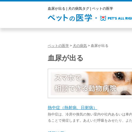
血尿が出る | 犬の病気タグ | ペットの医学
ペットの医学
>
犬の病気
>
血尿が出る
血尿が出る
熱中症（熱射病、日射病）
熱中症は、冷房や換気の無い室内や社内あるいは車
ることで発症します。あえいだ呼吸をみせたり、よだれ