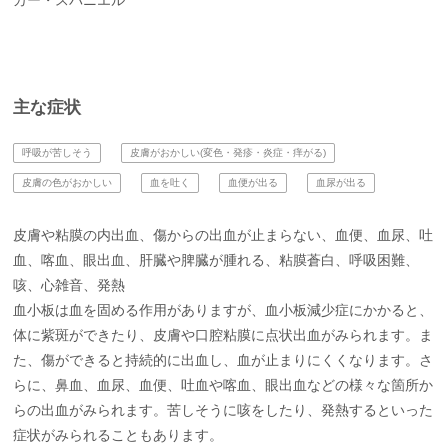
カー・スパニエル
主な症状
呼吸が苦しそう
皮膚がおかしい(変色・発疹・炎症・痒がる)
皮膚の色がおかしい
血を吐く
血便が出る
血尿が出る
皮膚や粘膜の内出血、傷からの出血が止まらない、血便、血尿、吐
血、喀血、眼出血、肝臓や脾臓が腫れる、粘膜蒼白、呼吸困難、
咳、心雑音、発熱
血小板は血を固める作用がありますが、血小板減少症にかかると、
体に紫斑ができたり、皮膚や口腔粘膜に点状出血がみられます。ま
た、傷ができると持続的に出血し、血が止まりにくくなります。さ
らに、鼻血、血尿、血便、吐血や喀血、眼出血などの様々な箇所か
らの出血がみられます。苦しそうに咳をしたり、発熱するといった
症状がみられることもあります。