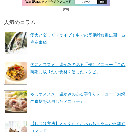
[PR]
人気のコラム
愛犬と楽しくドライブ！車での長距離移動に関する
注意事項
冬にオススメ！温かみのある手作りメニュー「この
時期に取りたい食材を使ったレシピ」
冬にオススメ！温かみのある手作りメニュー「お鍋
の食材を活用したメニュー」
【しつけ方法】犬がくわえたおもちゃを口から離す
コマンド