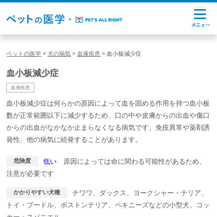
ペットの医学
>
犬の病気
>
血液疾患
>
血小板減少症
血小板減少症
血液疾患
血小板減少症は何らかの原因によって血を固める作用を持つ血小板
数が正常範囲以下に減少するため、口の中や皮膚からの出血や傷口
からの出血がなかなか止まらなくなる病気です。免疫異常や薬剤誘
発性、他の病気に続発することがあります。
危険度
低い
原因によっては命に関わる可能性があるため、
注意が必要です
かかりやすい犬種
チワワ、ダックス、ヨークシャー・テリア、
トイ・プードル、ボストンテリア、ペキニーズなどの小型犬、コッ