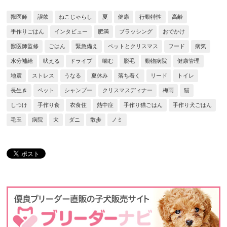
獣医師
誤飲
ねこじゃらし
夏
健康
行動特性
高齢
手作りごはん
インタビュー
肥満
ブラッシング
おでかけ
獣医師監修
ごはん
緊急備え
ペットとクリスマス
フード
病気
水分補給
吠える
ドライブ
噛む
脱毛
動物病院
健康管理
地震
ストレス
うなる
夏休み
落ち着く
リード
トイレ
長生き
ペット
シャンプー
クリスマスディナー
梅雨
猫
しつけ
手作り食
衣食住
熱中症
手作り猫ごはん
手作り犬ごはん
毛玉
病院
犬
ダニ
散歩
ノミ