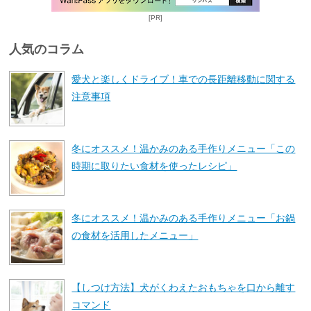
[PR]
人気のコラム
愛犬と楽しくドライブ！車での長距離移動に関する
注意事項
冬にオススメ！温かみのある手作りメニュー「この
時期に取りたい食材を使ったレシピ」
冬にオススメ！温かみのある手作りメニュー「お鍋
の食材を活用したメニュー」
【しつけ方法】犬がくわえたおもちゃを口から離す
コマンド