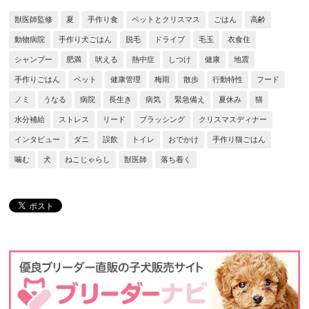
獣医師監修
夏
手作り食
ペットとクリスマス
ごはん
高齢
動物病院
手作り犬ごはん
脱毛
ドライブ
毛玉
衣食住
シャンプー
肥満
吠える
熱中症
しつけ
健康
地震
手作りごはん
ペット
健康管理
梅雨
散歩
行動特性
フード
ノミ
うなる
病院
長生き
病気
緊急備え
夏休み
猫
水分補給
ストレス
リード
ブラッシング
クリスマスディナー
インタビュー
ダニ
誤飲
トイレ
おでかけ
手作り猫ごはん
噛む
犬
ねこじゃらし
獣医師
落ち着く