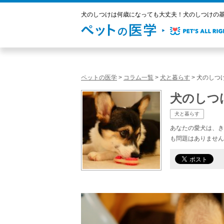
犬のしつけは何歳になっても大丈夫！犬のしつけの基本
ペットの医学
>
コラム一覧
>
犬と暮らす
>
犬のしつ
犬のしつ
犬と暮らす
あなたの愛犬は、き
も問題はありません