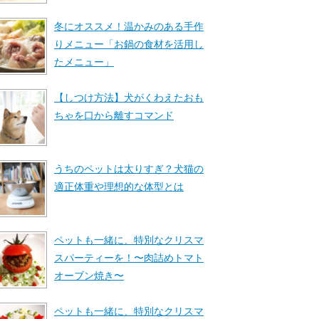
冬にオススメ！温かみのある手作
りメニュー「お鍋の食材を活用し
たメニュー」
【しつけ方法】犬がくわえたおも
ちゃを口から離すコマンド
うちのペットは太りすぎ？犬猫の
適正体重や理想的な体型とは
ペットも一緒に、特別なクリスマ
スパーティーを！〜肉詰めトマト
オーブン焼き〜
ペットも一緒に、特別なクリスマ