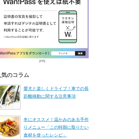
[PR]
人気のコラム
愛犬と楽しくドライブ！車での長
距離移動に関する注意事項
冬にオススメ！温かみのある手作
りメニュー「この時期に取りたい
食材を使ったレシピ」