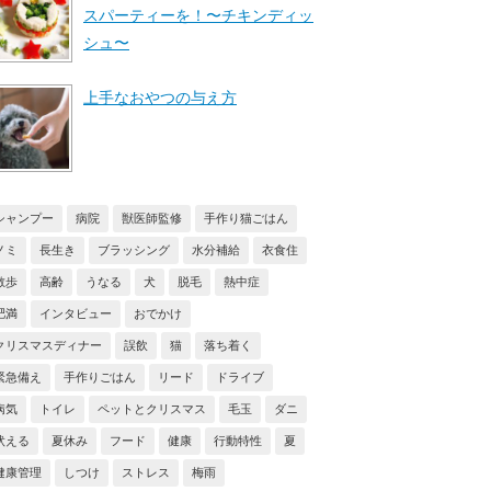
スパーティーを！〜チキンディッ
シュ〜
上手なおやつの与え方
シャンプー
病院
獣医師監修
手作り猫ごはん
ノミ
長生き
ブラッシング
水分補給
衣食住
散歩
高齢
うなる
犬
脱毛
熱中症
肥満
インタビュー
おでかけ
クリスマスディナー
誤飲
猫
落ち着く
緊急備え
手作りごはん
リード
ドライブ
病気
トイレ
ペットとクリスマス
毛玉
ダニ
吠える
夏休み
フード
健康
行動特性
夏
健康管理
しつけ
ストレス
梅雨