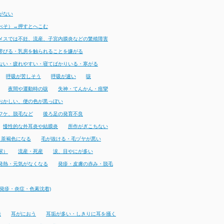
がない
べそ）→押すとへこむ
メスでは不妊、流産、子宮内膜炎などの繁殖障害
帯びる・乳房を触られることを嫌がる
ない・疲れやすい・寝てばかりいる・寒がる
呼吸が苦しそう
呼吸が速い
咳
夜間や運動時の咳
失神・てんかん・痙攣
おかしい、便の色が黒っぽい
フケ、脱毛など
後ろ足の発育不良
慢性的な外耳炎や結膜炎
所作がぎこちない
・茶褐色になる
毛が抜ける・毛ヅヤが悪い
尿）
流産・死産
涙、目やにが多い
発熱・元気がなくなる
発疹・皮膚の赤み・脱毛
発疹・炎症・色素沈着)
発
耳がにおう
耳垢が多い・しきりに耳を掻く