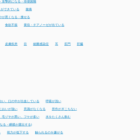
・攻撃的になる・排便困難
りができている
腹痛
やが悪くなる・痩せる
食欲不振
黄疸・チアノーゼが出ている
皮膚疾患
目
細菌感染症
耳
肛門
肝臓
白い、口の中が出血している
呼吸が浅い
においが強い
意識がなくなる
所作がぎこちない
、毛ヅヤが悪い、フケが多い
水をたくさん飲む
なる・瞬膜が露出する)
る
視力が低下する
触られるのを嫌がる