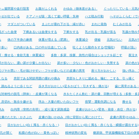
い→腸閉塞や血行阻害
お腹がふくれる
かゆみ（個体差がある）
ぐったりしている・元気
ーゼが出ている
チアノーゼ咳・浅くて速い呼吸・失神
ハエ咬み行動
へそがふくらむ（で
い
マダニがついている
まぶたが垂れ下がる・縁が赤い
まれに発熱
むくみが出る
混ざった血便
下痢あるいは血便をする
下痢をする
乳が出る・乳腺が張る
乳腺が熱を
る
体の下半身の麻痺
体重が増える（肥満）
体重減少
便秘
元気がない
元気が
が多い
口内炎がある、口の中が出血している
吐くような動作をする(空嘔吐)
呼吸が浅い
尿・痩せる・食欲亢進・体重減少
多飲・多尿、徐脈、急性の場合はショックを起こす
夜泣き
尿が出ない、濃い尿が少量しか出ない
尿が多い・少ない・色がおかしい・失禁する
尿の色が
毛ヅヤが悪い・毛が抜けやすい・フケが多いなどの皮膚の異常
座り方がおかしい
強い痒み、
くなる
患部である関節周囲の腫れや痛み
患部をしきりに舐める、噛む、こする、引っ掻く
・跳ねるように歩くなど
歩き方がおかしい(足をかばう・引きずる・痛がる)
歯に異常がある
右対称性の脱毛（胴体）・皮膚が薄くなる
水をたくさん飲む・尿の量、回数が増える（多飲・多
・息切れ・散歩を嫌がる
痒み・大量の乾いた白いフケ
痙攣・運動失調になる
痩せる
痒み
白内障（突然の失明）・繰り返す尿路感染
皮膚がおかしい(変色・発疹・炎症・痒がる)
皮膚のただれ・かさぶた
皮膚の強いかゆみ（特に背部から尾にかけて）
皮膚の異常(かゆみ・
い
目がおかしい(白く濁る・赤くなる・)
目がおかしい(白く濁る・赤くなる・瞬膜が露出する)
孔が開く
粘膜の色が白い・黄色っぽい
精神状態の変化
糖尿病、甲状腺機能低下症の併