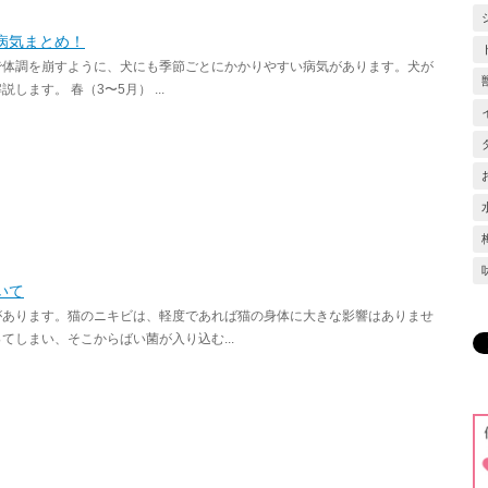
病気まとめ！
で体調を崩すように、犬にも季節ごとにかかりやすい病気があります。犬が
ます。 春（3〜5月） ...
いて
があります。猫のニキビは、軽度であれば猫の身体に大きな影響はありませ
しまい、そこからばい菌が入り込む...