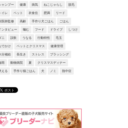
シャンプー
健康
病気
ねこじゃらし
脱毛
トイレ
ペット
衣食住
肥満
リード
獣医師監修
高齢
手作り犬ごはん
ごはん
インタビュー
噛む
フード
ドライブ
しつけ
ダニ
誤飲
うなる
行動特性
毛玉
おでかけ
ペットとクリスマス
健康管理
水分補給
長生き
ストレス
ブラッシング
梅雨
動物病院
夏
クリスマスディナー
吠える
手作り猫ごはん
犬
ノミ
熱中症