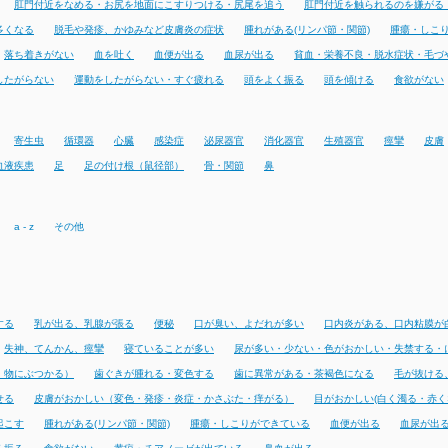
肛門付近をなめる・お尻を地面にこすりつける・尻尾を追う
肛門付近を触られるのを嫌がる
多くなる
脱毛や発疹、かゆみなど皮膚炎の症状
腫れがある(リンパ節・関節)
腫瘍・しこ
落ち着きがない
血を吐く
血便が出る
血尿が出る
貧血・栄養不良・脱水症状・毛づ
したがらない
運動をしたがらない・すぐ疲れる
頭をよく振る
頭を傾ける
食欲がない
寄生虫
循環器
心臓
感染症
泌尿器官
消化器官
生殖器官
痙攣
皮膚
血液疾患
足
足の付け根（鼠径部）
骨・関節
鼻
a - z
その他
する
乳が出る、乳腺が張る
便秘
口が臭い、よだれが多い
口内炎がある、口内粘膜が
失神、てんかん、痙攣
寝ていることが多い
尿が多い・少ない・色がおかしい・失禁する・
・物にぶつかる）
歯ぐきが腫れる・変色する
歯に異常がある・茶褐色になる
毛が抜ける
せる
皮膚がおかしい（変色・発疹・炎症・かさぶた・痒がる）
目がおかしい(白く濁る・赤く
起こす
腫れがある(リンパ節・関節)
腫瘍・しこりができている
血便が出る
血尿が出