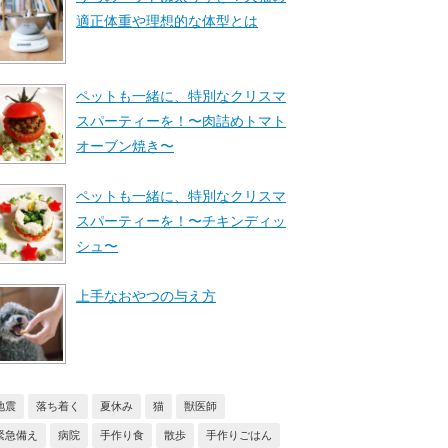
適正体重や理想的な体型とは
ペットも一緒に、特別なクリスマ
スパーティーを！〜肉詰めトマト
オーブン焼き〜
ペットも一緒に、特別なクリスマ
スパーティーを！〜チキンディッ
シュ〜
上手なおやつの与え方
地震
落ち着く
夏休み
猫
獣医師
緊急備え
病院
手作り食
散歩
手作りごはん