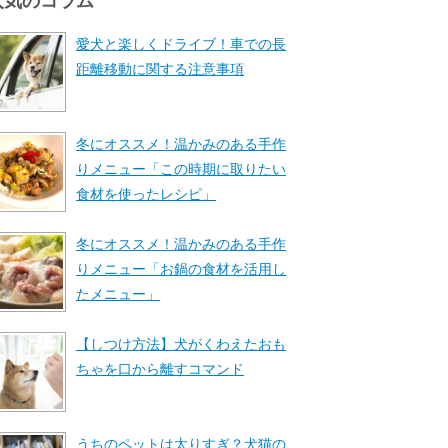
人気のコラム
愛犬と楽しくドライブ！車での長
距離移動に関する注意事項
冬にオススメ！温かみのある手作
りメニュー「この時期に取りたい
食材を使ったレシピ」
冬にオススメ！温かみのある手作
りメニュー「お鍋の食材を活用し
たメニュー」
【しつけ方法】犬がくわえたおも
ちゃを口から離すコマンド
うちのペットは太りすぎ？犬猫の