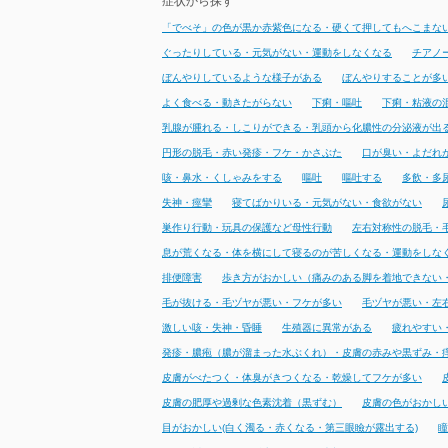
症状から探す
「でべそ」の色が黒か赤紫色になる・硬くて押してもへこまな
ぐったりしている・元気がない・運動をしなくなる
チアノ
ぼんやりしているような様子がある
ぼんやりすることが多
よく食べる・動きたがらない
下痢・嘔吐
下痢・粘液の
乳腺が腫れる・しこりができる・乳頭から化膿性の分泌液が出
円形の脱毛・赤い発疹・フケ・かさぶた
口が臭い・よだれ
咳・鼻水・くしゃみをする
嘔吐
嘔吐する
多飲・多
失神・痙攣
寝てばかりいる・元気がない・食欲がない
巣作り行動・玩具の保護など母性行動
左右対称性の脱毛・
息が荒くなる・体を横にして寝るのが苦しくなる・運動をしな
排便障害
歩き方がおかしい（痛みのある脚を着地できない
毛が抜ける・毛ヅヤが悪い・フケが多い
毛ヅヤが悪い・左
激しい咳・失神・昏睡
生殖器に異常がある
疲れやすい
発疹・膿疱（膿が溜まった水ぶくれ）・皮膚の赤みや黒ずみ・
皮膚がべたつく・体臭がきつくなる・乾燥してフケが多い
皮膚の肥厚や過剰な色素沈着（黒ずむ）
皮膚の色がおかし
目がおかしい(白く濁る・赤くなる・第三眼瞼が露出する)
瞳