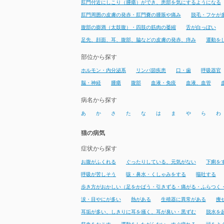
肛門付近にしこり（腫瘍）ができ、患部を気にするようになる
肛門周囲の皮膚の発赤・肛門嚢の腫脹や痛み
脱毛・フケが
腹部の膨満（太鼓腹）・四肢の筋肉の萎縮
舌が白っぽい
足先、顔面、耳、腹部、脇などの皮膚の発赤、痒み
運動を
部位から探す
ホルモン・内分泌系
リンパ節疾患
口・歯
呼吸器官
脳・神経
腫瘍
腹部
血液・免疫
血液、血管
病名から探す
あ
か
さ
た
な
は
ま
や
ら
わ
猫の病気
症状から探す
お腹がふくれる
ぐったりしている、元気がない
下痢を
呼吸が苦しそう
咳・鼻水・くしゃみをする
嘔吐する
歩き方がおかしい（足をかばう・引きずる・痛がる・ふらつく
涙・目やにが多い
熱がある
生殖器に異常がある
痩
耳垢が多い、しきりに耳を掻く、耳が臭い・黒ずむ
脱水を