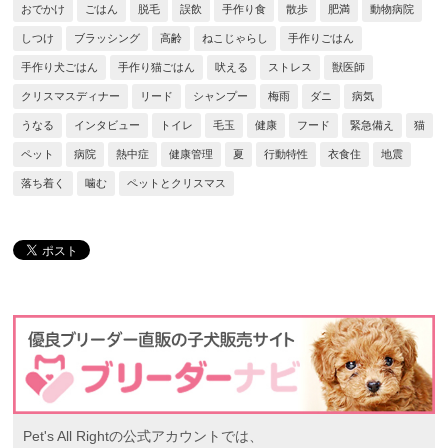
おでかけ
ごはん
脱毛
誤飲
手作り食
散歩
肥満
動物病院
しつけ
ブラッシング
高齢
ねこじゃらし
手作りごはん
手作り犬ごはん
手作り猫ごはん
吠える
ストレス
獣医師
クリスマスディナー
リード
シャンプー
梅雨
ダニ
病気
うなる
インタビュー
トイレ
毛玉
健康
フード
緊急備え
猫
ペット
病院
熱中症
健康管理
夏
行動特性
衣食住
地震
落ち着く
噛む
ペットとクリスマス
Pet's All Rightの公式アカウントでは、