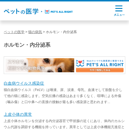
ペットの医学
>
猫の病気
>
ホルモン・内分泌系
ホルモン・内分泌系
白血病ウイルス感染症
猫白血病ウイルス（FeLV）は唾液、尿、涙液、母乳、血液そして胎盤を介し
て他の猫に感染します。空気伝播の感染はあまり多くなく、喧嘩による外傷
（噛み傷）と口や鼻への直接の接触が最も多い感染源と思われます...
上皮小体の異常
上皮小体ホルモンを分泌する内分泌器官で甲状腺の近くにあり、体内のカルシ
ウム代謝を調節する機能を持っています。異常としては上皮小体機能亢進症と