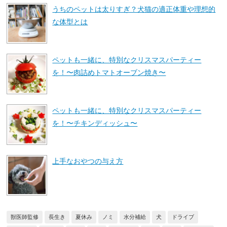
うちのペットは太りすぎ？犬猫の適正体重や理想的
な体型とは
ペットも一緒に、特別なクリスマスパーティー
を！〜肉詰めトマトオーブン焼き〜
ペットも一緒に、特別なクリスマスパーティー
を！〜チキンディッシュ〜
上手なおやつの与え方
獣医師監修
長生き
夏休み
ノミ
水分補給
犬
ドライブ