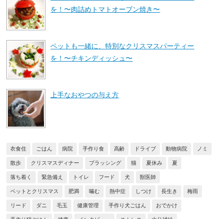
を！〜肉詰めトマトオーブン焼き〜
ペットも一緒に、特別なクリスマスパーティー
を！〜チキンディッシュ〜
上手なおやつの与え方
衣食住
ごはん
病院
手作り食
高齢
ドライブ
動物病院
ノミ
散歩
クリスマスディナー
ブラッシング
猫
夏休み
夏
落ち着く
緊急備え
トイレ
フード
犬
獣医師
ペットとクリスマス
肥満
噛む
熱中症
しつけ
長生き
梅雨
リード
ダニ
毛玉
健康管理
手作り犬ごはん
おでかけ