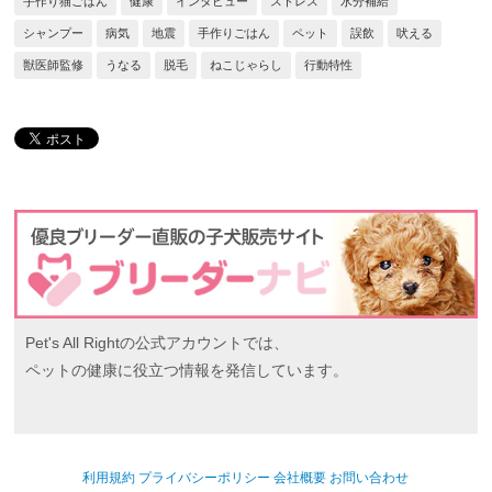
手作り猫ごはん
健康
インタビュー
ストレス
水分補給
シャンプー
病気
地震
手作りごはん
ペット
誤飲
吠える
獣医師監修
うなる
脱毛
ねこじゃらし
行動特性
Pet's All Rightの公式アカウントでは、
ペットの健康に役立つ情報を発信しています。
利用規約
プライバシーポリシー
会社概要
お問い合わせ