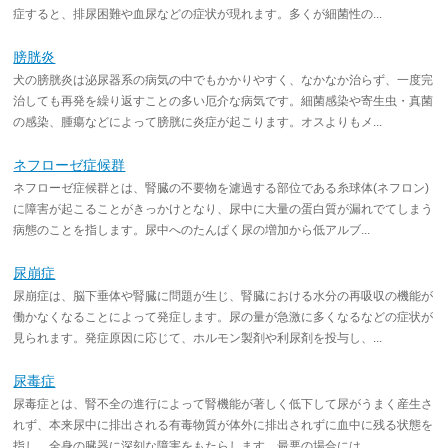
症すると、排尿困難や血尿などの症状が現れます。多くが細菌性の...
膀胱炎
犬の膀胱炎は泌尿器系の病気の中でもかかりやすく、なかなか治らず、一度完
治しても再発を繰り返すことの多い厄介な病気です。細菌感染や寄生虫・真菌
の感染、腫瘍などによって膀胱に炎症が起こります。オスよりもメ...
ネフローゼ症候群
ネフローゼ症候群とは、腎臓の不要物を濾過する部位である糸球体(ネフロン)
に障害が起こることがきっかけとなり、尿中に大量の蛋白質が漏れでてしまう
病態のことを指します。尿中へのたんぱく尿の増加から低アルブ...
尿崩症
尿崩症は、脳下垂体や腎臓に問題が生じ、腎臓における水分の再吸収の機能が
働かなくなることによって発症します。尿の量が急激に多くなるなどの症状が
見られます。発症原因に応じて、ホルモン製剤や利尿剤を投与し、...
尿毒症
尿毒症とは、腎不全の進行によって腎機能が著しく低下して尿がうまく産生さ
れず、本来尿中に排出される有毒物質が体外に排出されずに血中に残る状態を
指し、全身の臓器に深刻な障害をもたらします。最悪の場合には、...