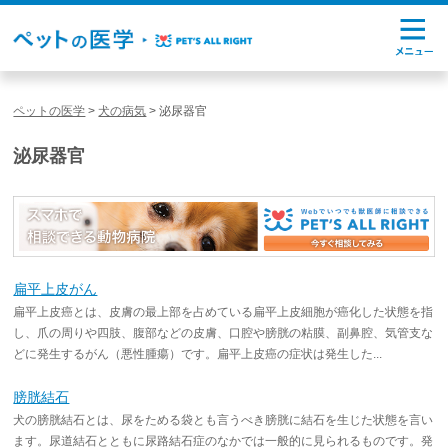
ペットの医学
>
犬の病気
>
泌尿器官
泌尿器官
扁平上皮がん
扁平上皮癌とは、皮膚の最上部を占めている扁平上皮細胞が癌化した状態を指
し、爪の周りや四肢、腹部などの皮膚、口腔や膀胱の粘膜、副鼻腔、気管支な
どに発生するがん（悪性腫瘍）です。扁平上皮癌の症状は発生した...
膀胱結石
犬の膀胱結石とは、尿をためる袋とも言うべき膀胱に結石を生じた状態を言い
ます。尿道結石とともに尿路結石症のなかでは一般的に見られるものです。発