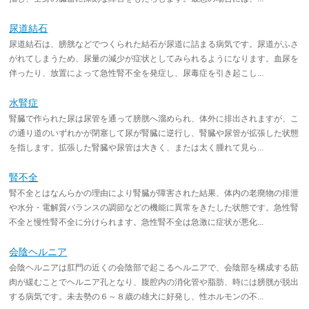
尿道結石
尿道結石は、膀胱などでつくられた結石が尿道に詰まる病気です。尿道がふさ
がれてしまうため、尿量の減少が症状としてみられるようになります。血尿を
伴ったり、放置によって急性腎不全を発症し、尿毒症を引き起こし...
水腎症
腎臓で作られた尿は尿管を通って膀胱へ溜められ、体外に排出されますが、こ
の通り道のいずれかが閉塞して尿が腎臓に逆行し、腎臓や尿管が拡張した状態
を指します。拡張した腎臓や尿管は大きく、または太く腫れて見ら...
腎不全
腎不全とはなんらかの理由により腎臓が障害された結果、体内の老廃物の排泄
や水分・電解質バランスの調節などの機能に異常をきたした状態です。急性腎
不全と慢性腎不全に分けられます。急性腎不全は急激に症状が悪化...
会陰ヘルニア
会陰ヘルニアは肛門の近くの会陰部で起こるヘルニアで、会陰部を構成する筋
肉が緩むことでヘルニア孔となり、腹腔内の消化管や脂肪、時には膀胱が脱出
する病気です。未去勢の６～８歳の雄犬に好発し、性ホルモンの不...