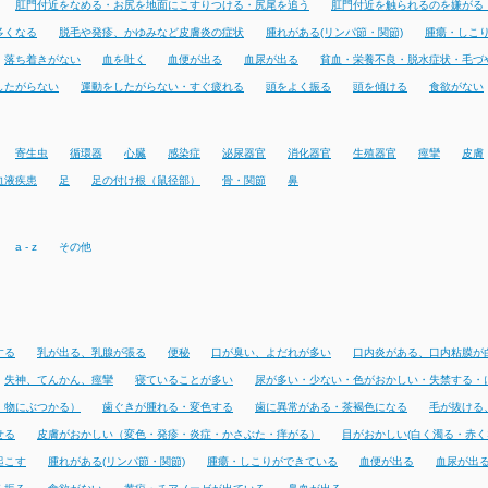
肛門付近をなめる・お尻を地面にこすりつける・尻尾を追う
肛門付近を触られるのを嫌がる
多くなる
脱毛や発疹、かゆみなど皮膚炎の症状
腫れがある(リンパ節・関節)
腫瘍・しこ
落ち着きがない
血を吐く
血便が出る
血尿が出る
貧血・栄養不良・脱水症状・毛づ
したがらない
運動をしたがらない・すぐ疲れる
頭をよく振る
頭を傾ける
食欲がない
寄生虫
循環器
心臓
感染症
泌尿器官
消化器官
生殖器官
痙攣
皮膚
血液疾患
足
足の付け根（鼠径部）
骨・関節
鼻
a - z
その他
する
乳が出る、乳腺が張る
便秘
口が臭い、よだれが多い
口内炎がある、口内粘膜が
失神、てんかん、痙攣
寝ていることが多い
尿が多い・少ない・色がおかしい・失禁する・
・物にぶつかる）
歯ぐきが腫れる・変色する
歯に異常がある・茶褐色になる
毛が抜ける
せる
皮膚がおかしい（変色・発疹・炎症・かさぶた・痒がる）
目がおかしい(白く濁る・赤く
起こす
腫れがある(リンパ節・関節)
腫瘍・しこりができている
血便が出る
血尿が出