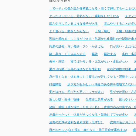
症状から探す
「でべそ」の色が黒か赤紫色になる・硬くて押してもへこまな
ぐったりしている・元気がない・運動をしなくなる
チアノ
ぼんやりしているような様子がある
ぼんやりすることが多
よく食べる・動きたがらない
下痢・嘔吐
下痢・粘液の
乳腺が腫れる・しこりができる・乳頭から化膿性の分泌液が出
円形の脱毛・赤い発疹・フケ・かさぶた
口が臭い・よだれ
咳・鼻水・くしゃみをする
嘔吐
嘔吐する
多飲・多
失神・痙攣
寝てばかりいる・元気がない・食欲がない
巣作り行動・玩具の保護など母性行動
左右対称性の脱毛・
息が荒くなる・体を横にして寝るのが苦しくなる・運動をしな
排便障害
歩き方がおかしい（痛みのある脚を着地できない
毛が抜ける・毛ヅヤが悪い・フケが多い
毛ヅヤが悪い・左
激しい咳・失神・昏睡
生殖器に異常がある
疲れやすい
発疹・膿疱（膿が溜まった水ぶくれ）・皮膚の赤みや黒ずみ・
皮膚がべたつく・体臭がきつくなる・乾燥してフケが多い
皮膚の肥厚や過剰な色素沈着（黒ずむ）
皮膚の色がおかし
目がおかしい(白く濁る・赤くなる・第三眼瞼が露出する)
瞳