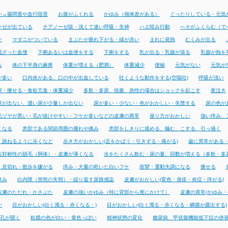
い→腸閉塞や血行阻害
お腹がふくれる
かゆみ（個体差がある）
ぐったりしている・元気
ーゼが出ている
チアノーゼ咳・浅くて速い呼吸・失神
ハエ咬み行動
へそがふくらむ（で
い
マダニがついている
まぶたが垂れ下がる・縁が赤い
まれに発熱
むくみが出る
混ざった血便
下痢あるいは血便をする
下痢をする
乳が出る・乳腺が張る
乳腺が熱を
る
体の下半身の麻痺
体重が増える（肥満）
体重減少
便秘
元気がない
元気が
が多い
口内炎がある、口の中が出血している
吐くような動作をする(空嘔吐)
呼吸が浅い
尿・痩せる・食欲亢進・体重減少
多飲・多尿、徐脈、急性の場合はショックを起こす
夜泣き
尿が出ない、濃い尿が少量しか出ない
尿が多い・少ない・色がおかしい・失禁する
尿の色が
毛ヅヤが悪い・毛が抜けやすい・フケが多いなどの皮膚の異常
座り方がおかしい
強い痒み、
くなる
患部である関節周囲の腫れや痛み
患部をしきりに舐める、噛む、こする、引っ掻く
・跳ねるように歩くなど
歩き方がおかしい(足をかばう・引きずる・痛がる)
歯に異常がある
右対称性の脱毛（胴体）・皮膚が薄くなる
水をたくさん飲む・尿の量、回数が増える（多飲・多
・息切れ・散歩を嫌がる
痒み・大量の乾いた白いフケ
痙攣・運動失調になる
痩せる
痒み
白内障（突然の失明）・繰り返す尿路感染
皮膚がおかしい(変色・発疹・炎症・痒がる)
皮膚のただれ・かさぶた
皮膚の強いかゆみ（特に背部から尾にかけて）
皮膚の異常(かゆみ・
い
目がおかしい(白く濁る・赤くなる・)
目がおかしい(白く濁る・赤くなる・瞬膜が露出する)
孔が開く
粘膜の色が白い・黄色っぽい
精神状態の変化
糖尿病、甲状腺機能低下症の併