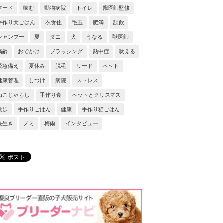
フード
噛む
動物病院
トイレ
獣医師監修
手作り犬ごはん
衣食住
毛玉
肥満
誤飲
シャンプー
夏
ダニ
犬
うなる
獣医師
高齢
おでかけ
ブラッシング
熱中症
吠える
緊急備え
夏休み
脱毛
リード
ペット
健康管理
しつけ
病院
ストレス
ねこじゃらし
手作り食
ペットとクリスマス
散歩
手作りごはん
健康
手作り猫ごはん
長生き
ノミ
梅雨
インタビュー