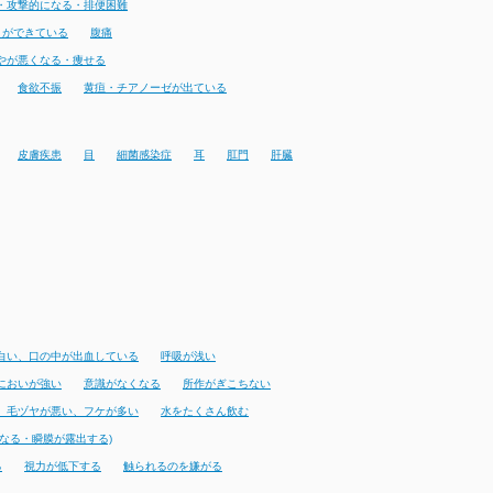
・攻撃的になる・排便困難
りができている
腹痛
やが悪くなる・痩せる
食欲不振
黄疸・チアノーゼが出ている
皮膚疾患
目
細菌感染症
耳
肛門
肝臓
白い、口の中が出血している
呼吸が浅い
においが強い
意識がなくなる
所作がぎこちない
、毛ヅヤが悪い、フケが多い
水をたくさん飲む
なる・瞬膜が露出する)
る
視力が低下する
触られるのを嫌がる