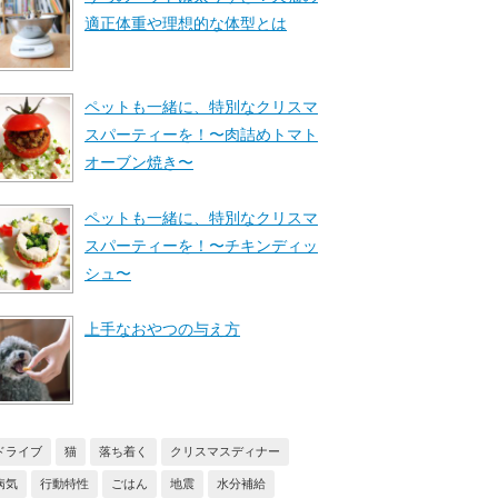
適正体重や理想的な体型とは
ペットも一緒に、特別なクリスマ
スパーティーを！〜肉詰めトマト
オーブン焼き〜
ペットも一緒に、特別なクリスマ
スパーティーを！〜チキンディッ
シュ〜
上手なおやつの与え方
ドライブ
猫
落ち着く
クリスマスディナー
病気
行動特性
ごはん
地震
水分補給