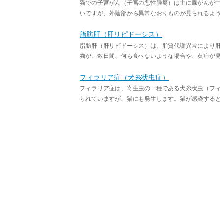
猫での子宮がん（子宮の悪性腫瘍）は主に腺がんが
いですが、外陰部から異常なおりものが見られるように
脂肪肝（肝リピドーシス）
脂肪肝（肝リピドーシス）は、脂質代謝異常により
猫が、数日間、何も食べないような場合や、黄疸が見ら
フィラリア症（犬糸状虫症）
フィラリア症は、寄生虫の一種である犬糸状虫（フ
られていますが、猫にも発生します。猫が感染すると、