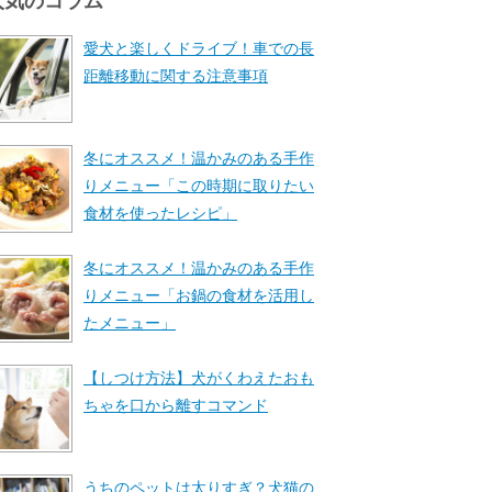
人気のコラム
愛犬と楽しくドライブ！車での長
距離移動に関する注意事項
冬にオススメ！温かみのある手作
りメニュー「この時期に取りたい
食材を使ったレシピ」
冬にオススメ！温かみのある手作
りメニュー「お鍋の食材を活用し
たメニュー」
【しつけ方法】犬がくわえたおも
ちゃを口から離すコマンド
うちのペットは太りすぎ？犬猫の