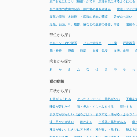
肛門付近にしこり（腫瘍）ができ、患部を気にするようになる
肛門周囲の皮膚の発赤・肛門嚢の腫脹や痛み
脱毛・フケが
腹部の膨満（太鼓腹）・四肢の筋肉の萎縮
舌が白っぽい
足先、顔面、耳、腹部、脇などの皮膚の発赤、痒み
運動を
部位から探す
ホルモン・内分泌系
リンパ節疾患
口・歯
呼吸器官
脳・神経
腫瘍
腹部
血液・免疫
血液、血管
病名から探す
あ
か
さ
た
な
は
ま
や
ら
わ
猫の病気
症状から探す
お腹がふくれる
ぐったりしている、元気がない
下痢を
呼吸が苦しそう
咳・鼻水・くしゃみをする
嘔吐する
歩き方がおかしい（足をかばう・引きずる・痛がる・ふらつく
涙・目やにが多い
熱がある
生殖器に異常がある
痩
耳垢が多い、しきりに耳を掻く、耳が臭い・黒ずむ
脱水を