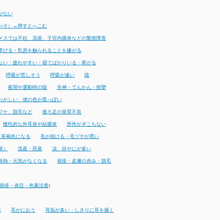
がない
べそ）→押すとへこむ
メスでは不妊、流産、子宮内膜炎などの繁殖障害
帯びる・乳房を触られることを嫌がる
ない・疲れやすい・寝てばかりいる・寒がる
呼吸が苦しそう
呼吸が速い
咳
夜間や運動時の咳
失神・てんかん・痙攣
おかしい、便の色が黒っぽい
フケ、脱毛など
後ろ足の発育不良
慢性的な外耳炎や結膜炎
所作がぎこちない
・茶褐色になる
毛が抜ける・毛ヅヤが悪い
尿）
流産・死産
涙、目やにが多い
発熱・元気がなくなる
発疹・皮膚の赤み・脱毛
発疹・炎症・色素沈着)
発
耳がにおう
耳垢が多い・しきりに耳を掻く