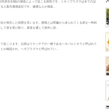
生性原生生物)の感染によって起こる病気です。トキソプラズマは全てのほ
人畜共通感染症です。健康な人が感染...
炎症が発生した状態を言います。膀胱とは腎臓から送られてくる尿を一時的
て尿を受け取り、尿道を通して体外に排...
って起こります。以前はリケッチアの一種であるヘモバルトネラと呼ばれて
が確認され、ヘモプラズマと呼ばれてい...