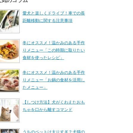
人気のコラム
愛犬と楽しくドライブ！車での長
距離移動に関する注意事項
冬にオススメ！温かみのある手作
りメニュー「この時期に取りたい
食材を使ったレシピ」
冬にオススメ！温かみのある手作
りメニュー「お鍋の食材を活用し
たメニュー」
【しつけ方法】犬がくわえたおも
ちゃを口から離すコマンド
うちのペットは太りすぎ？犬猫の