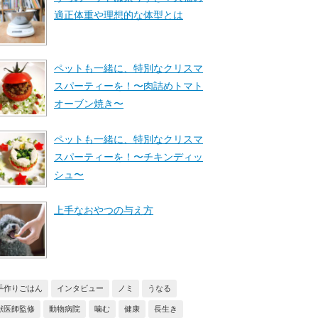
適正体重や理想的な体型とは
ペットも一緒に、特別なクリスマ
スパーティーを！〜肉詰めトマト
オーブン焼き〜
ペットも一緒に、特別なクリスマ
スパーティーを！〜チキンディッ
シュ〜
上手なおやつの与え方
手作りごはん
インタビュー
ノミ
うなる
獣医師監修
動物病院
噛む
健康
長生き