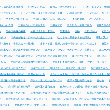
い→腸閉塞や血行阻害
お腹がふくれる
かゆみ（個体差がある）
ぐったりしている・元気
ーゼが出ている
チアノーゼ咳・浅くて速い呼吸・失神
ハエ咬み行動
へそがふくらむ（で
い
マダニがついている
まぶたが垂れ下がる・縁が赤い
まれに発熱
むくみが出る
混ざった血便
下痢あるいは血便をする
下痢をする
乳が出る・乳腺が張る
乳腺が熱を
る
体の下半身の麻痺
体重が増える（肥満）
体重減少
便秘
元気がない
元気が
が多い
口内炎がある、口の中が出血している
吐くような動作をする(空嘔吐)
呼吸が浅い
尿・痩せる・食欲亢進・体重減少
多飲・多尿、徐脈、急性の場合はショックを起こす
夜泣き
尿が出ない、濃い尿が少量しか出ない
尿が多い・少ない・色がおかしい・失禁する
尿の色が
毛ヅヤが悪い・毛が抜けやすい・フケが多いなどの皮膚の異常
座り方がおかしい
強い痒み、
くなる
患部である関節周囲の腫れや痛み
患部をしきりに舐める、噛む、こする、引っ掻く
・跳ねるように歩くなど
歩き方がおかしい(足をかばう・引きずる・痛がる)
歯に異常がある
右対称性の脱毛（胴体）・皮膚が薄くなる
水をたくさん飲む・尿の量、回数が増える（多飲・多
・息切れ・散歩を嫌がる
痒み・大量の乾いた白いフケ
痙攣・運動失調になる
痩せる
痒み
白内障（突然の失明）・繰り返す尿路感染
皮膚がおかしい(変色・発疹・炎症・痒がる)
皮膚のただれ・かさぶた
皮膚の強いかゆみ（特に背部から尾にかけて）
皮膚の異常(かゆみ・
い
目がおかしい(白く濁る・赤くなる・)
目がおかしい(白く濁る・赤くなる・瞬膜が露出する)
孔が開く
粘膜の色が白い・黄色っぽい
精神状態の変化
糖尿病、甲状腺機能低下症の併