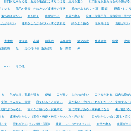
肛門付近をなめる・お尻を地面にこすりつける・尻尾を追う
肛門付近を触られるのを嫌がる
多くなる
脱毛や発疹、かゆみなど皮膚炎の症状
腫れがある(リンパ節・関節)
腫瘍・しこ
落ち着きがない
血を吐く
血便が出る
血尿が出る
貧血・栄養不良・脱水症状・毛づ
したがらない
運動をしたがらない・すぐ疲れる
頭をよく振る
頭を傾ける
食欲がない
寄生虫
循環器
心臓
感染症
泌尿器官
消化器官
生殖器官
痙攣
皮膚
血液疾患
足
足の付け根（鼠径部）
骨・関節
鼻
a - z
その他
する
乳が出る、乳腺が張る
便秘
口が臭い、よだれが多い
口内炎がある、口内粘膜が
失神、てんかん、痙攣
寝ていることが多い
尿が多い・少ない・色がおかしい・失禁する・
・物にぶつかる）
歯ぐきが腫れる・変色する
歯に異常がある・茶褐色になる
毛が抜ける
せる
皮膚がおかしい（変色・発疹・炎症・かさぶた・痒がる）
目がおかしい(白く濁る・赤く
起こす
腫れがある(リンパ節・関節)
腫瘍・しこりができている
血便が出る
血尿が出