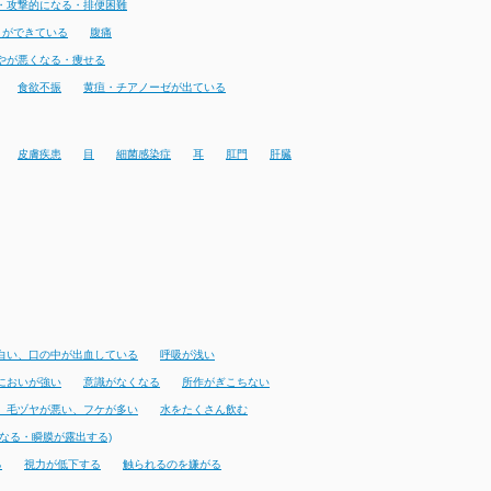
・攻撃的になる・排便困難
りができている
腹痛
やが悪くなる・痩せる
食欲不振
黄疸・チアノーゼが出ている
皮膚疾患
目
細菌感染症
耳
肛門
肝臓
白い、口の中が出血している
呼吸が浅い
においが強い
意識がなくなる
所作がぎこちない
、毛ヅヤが悪い、フケが多い
水をたくさん飲む
なる・瞬膜が露出する)
る
視力が低下する
触られるのを嫌がる