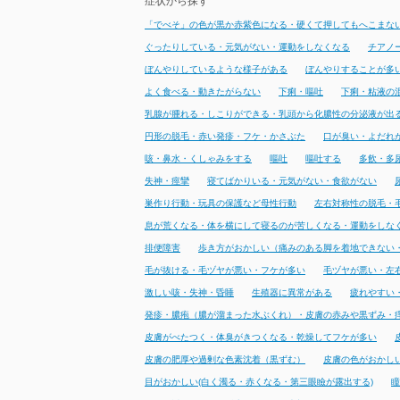
症状から探す
「でべそ」の色が黒か赤紫色になる・硬くて押してもへこまな
ぐったりしている・元気がない・運動をしなくなる
チアノ
ぼんやりしているような様子がある
ぼんやりすることが多
よく食べる・動きたがらない
下痢・嘔吐
下痢・粘液の
乳腺が腫れる・しこりができる・乳頭から化膿性の分泌液が出
円形の脱毛・赤い発疹・フケ・かさぶた
口が臭い・よだれ
咳・鼻水・くしゃみをする
嘔吐
嘔吐する
多飲・多
失神・痙攣
寝てばかりいる・元気がない・食欲がない
巣作り行動・玩具の保護など母性行動
左右対称性の脱毛・
息が荒くなる・体を横にして寝るのが苦しくなる・運動をしな
排便障害
歩き方がおかしい（痛みのある脚を着地できない
毛が抜ける・毛ヅヤが悪い・フケが多い
毛ヅヤが悪い・左
激しい咳・失神・昏睡
生殖器に異常がある
疲れやすい
発疹・膿疱（膿が溜まった水ぶくれ）・皮膚の赤みや黒ずみ・
皮膚がべたつく・体臭がきつくなる・乾燥してフケが多い
皮膚の肥厚や過剰な色素沈着（黒ずむ）
皮膚の色がおかし
目がおかしい(白く濁る・赤くなる・第三眼瞼が露出する)
瞳