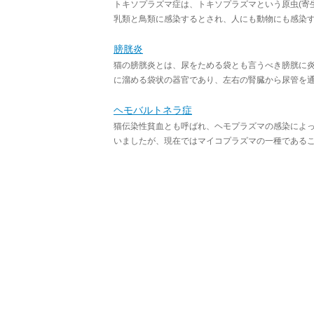
トキソプラズマ症は、トキソプラズマという原虫(寄
乳類と鳥類に感染するとされ、人にも動物にも感染する
膀胱炎
猫の膀胱炎とは、尿をためる袋とも言うべき膀胱に
に溜める袋状の器官であり、左右の腎臓から尿管を通し
ヘモバルトネラ症
猫伝染性貧血とも呼ばれ、ヘモプラズマの感染によ
いましたが、現在ではマイコプラズマの一種であること