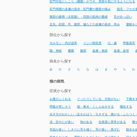
肛門付近にしこり（腫瘍）ができ、患部を気にするようになる
肛門周囲の皮膚の発赤・肛門嚢の腫脹や痛み
脱毛・フケが
腹部の膨満（太鼓腹）・四肢の筋肉の萎縮
舌が白っぽい
足先、顔面、耳、腹部、脇などの皮膚の発赤、痒み
運動を
部位から探す
ホルモン・内分泌系
リンパ節疾患
口・歯
呼吸器官
脳・神経
腫瘍
腹部
血液・免疫
血液、血管
病名から探す
あ
か
さ
た
な
は
ま
や
ら
わ
猫の病気
症状から探す
お腹がふくれる
ぐったりしている、元気がない
下痢を
呼吸が苦しそう
咳・鼻水・くしゃみをする
嘔吐する
歩き方がおかしい（足をかばう・引きずる・痛がる・ふらつく
涙・目やにが多い
熱がある
生殖器に異常がある
痩
耳垢が多い、しきりに耳を掻く、耳が臭い・黒ずむ
脱水を