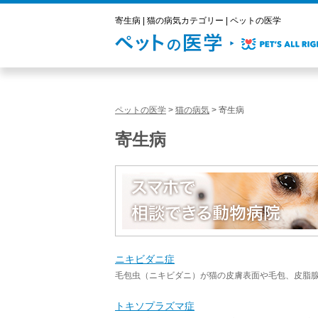
寄生病 | 猫の病気カテゴリー | ペットの医学
ペットの医学
>
猫の病気
>
寄生病
寄生病
ニキビダニ症
毛包虫（ニキビダニ）が猫の皮膚表面や毛包、皮脂腺
トキソプラズマ症