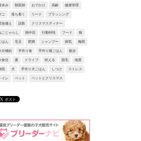
夏休み
獣医師
おでかけ
高齢
健康管理
ダニ
落ち着く
リード
ブラッシング
緊急備え
誤飲
クリスマスディナー
ねこじゃらし
熱中症
行動特性
フード
猫
ごはん
毛玉
肥満
シャンプー
病気
梅雨
水分補給
手作り食
手作り猫ごはん
散歩
衣食住
夏
ドライブ
吠える
脱毛
地震
病院
犬
手作り犬ごはん
しつけ
ストレス
トイレ
ペット
ペットとクリスマス