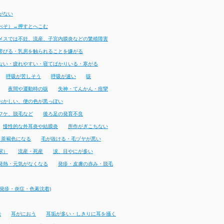
がない
べそ）→押すとへこむ
メスでは不妊、流産、子宮内膜炎などの繁殖障害
帯びる・乳房を触られることを嫌がる
ない・疲れやすい・寝てばかりいる・寒がる
呼吸が苦しそう
呼吸が速い
咳
夜間や運動時の咳
失神・てんかん・痙攣
おかしい、便の色が黒っぽい
フケ、脱毛など
後ろ足の発育不良
慢性的な外耳炎や結膜炎
所作がぎこちない
・茶褐色になる
毛が抜ける・毛ヅヤが悪い
尿）
流産・死産
涙、目やにが多い
発熱・元気がなくなる
発疹・皮膚の赤み・脱毛
発疹・炎症・色素沈着)
発
耳がにおう
耳垢が多い・しきりに耳を掻く