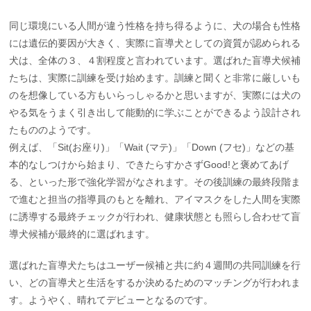
同じ環境にいる人間が違う性格を持ち得るように、犬の場合も性格
には遺伝的要因が大きく、実際に盲導犬としての資質が認められる
犬は、全体の３、４割程度と言われています。選ばれた盲導犬候補
たちは、実際に訓練を受け始めます。訓練と聞くと非常に厳しいも
のを想像している方もいらっしゃるかと思いますが、実際には犬の
やる気をうまく引き出して能動的に学ぶことができるよう設計され
たもののようです。
例えば、「Sit(お座り)」「Wait (マテ)」「Down (フセ)」などの基
本的なしつけから始まり、できたらすかさずGood!と褒めてあげ
る、といった形で強化学習がなされます。その後訓練の最終段階ま
で進むと担当の指導員のもとを離れ、アイマスクをした人間を実際
に誘導する最終チェックが行われ、健康状態とも照らし合わせて盲
導犬候補が最終的に選ばれます。
選ばれた盲導犬たちはユーザー候補と共に約４週間の共同訓練を行
い、どの盲導犬と生活をするか決めるためのマッチングが行われま
す。ようやく、晴れてデビューとなるのです。