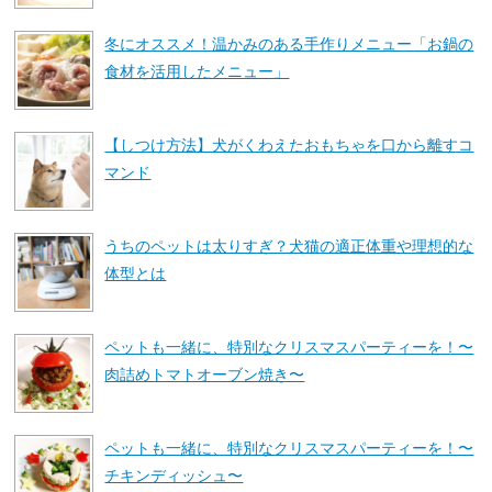
冬にオススメ！温かみのある手作りメニュー「お鍋の
食材を活用したメニュー」
【しつけ方法】犬がくわえたおもちゃを口から離すコ
マンド
うちのペットは太りすぎ？犬猫の適正体重や理想的な
体型とは
ペットも一緒に、特別なクリスマスパーティーを！〜
肉詰めトマトオーブン焼き〜
ペットも一緒に、特別なクリスマスパーティーを！〜
チキンディッシュ〜