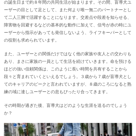
の誕生日まで約８年間の共同生活が始まります。その間、盲導犬ユ
ーザーの目として足として、また何より唯一無二のパートナーとし
て二人三脚で活躍することになります。交差点や段差を知らせる、
障害物を回避するなどの基本的な動作に加えて、信号が赤の時にユ
ーザーから指示があっても発信しないよう、ライフキーパーとして
の役割も求められています。
また、ユーザーとの関係だけではなく他の家族や友人との交わりも
あり、まさに家族の一員として生活を続けていきます。命を預ける
ほどの強い信頼関係は、このように長い時間を共有することから
段々と育まれていくといえるでしょう。３歳から７歳が盲導犬とし
てのキャリアのピークと言われていますが、８歳のころになると熟
練の域に達しユーザーとの息もぴったり合ってきます。
その時期が過ぎた後、盲導犬はどのような生涯を送るのでしょう
か？