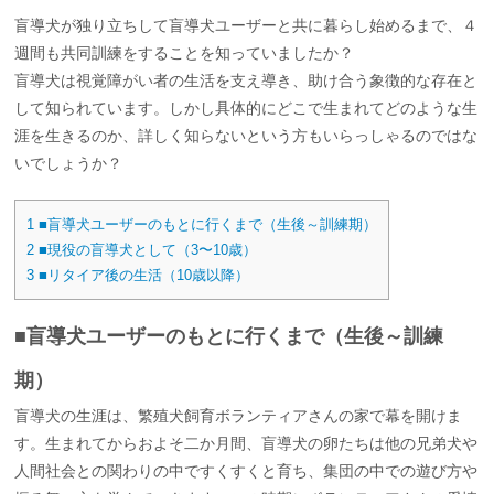
盲導犬が独り立ちして盲導犬ユーザーと共に暮らし始めるまで、４
週間も共同訓練をすることを知っていましたか？
盲導犬は視覚障がい者の生活を支え導き、助け合う象徴的な存在と
して知られています。しかし具体的にどこで生まれてどのような生
涯を生きるのか、詳しく知らないという方もいらっしゃるのではな
いでしょうか？
1
■盲導犬ユーザーのもとに行くまで（生後～訓練期）
2
■現役の盲導犬として（3〜10歳）
3
■リタイア後の生活（10歳以降）
■盲導犬ユーザーのもとに行くまで（生後～訓練
期）
盲導犬の生涯は、繁殖犬飼育ボランティアさんの家で幕を開けま
す。生まれてからおよそ二か月間、盲導犬の卵たちは他の兄弟犬や
人間社会との関わりの中ですくすくと育ち、集団の中での遊び方や