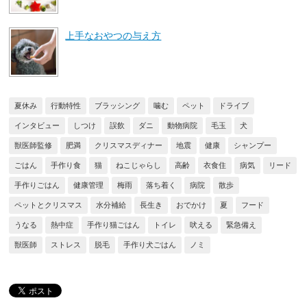
上手なおやつの与え方
夏休み
行動特性
ブラッシング
噛む
ペット
ドライブ
インタビュー
しつけ
誤飲
ダニ
動物病院
毛玉
犬
獣医師監修
肥満
クリスマスディナー
地震
健康
シャンプー
ごはん
手作り食
猫
ねこじゃらし
高齢
衣食住
病気
リード
手作りごはん
健康管理
梅雨
落ち着く
病院
散歩
ペットとクリスマス
水分補給
長生き
おでかけ
夏
フード
うなる
熱中症
手作り猫ごはん
トイレ
吠える
緊急備え
獣医師
ストレス
脱毛
手作り犬ごはん
ノミ