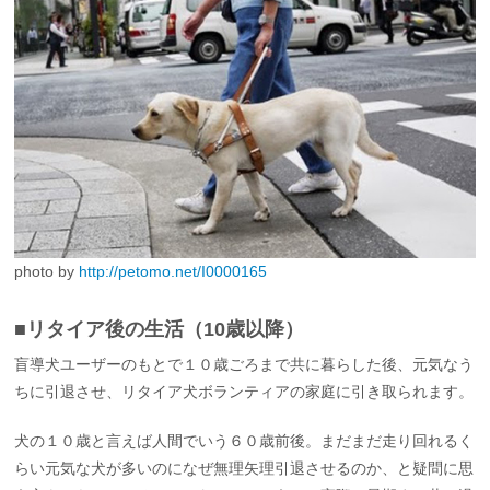
photo by
http://petomo.net/I0000165
■リタイア後の生活（10歳以降）
盲導犬ユーザーのもとで１０歳ごろまで共に暮らした後、元気なう
ちに引退させ、リタイア犬ボランティアの家庭に引き取られます。
犬の１０歳と言えば人間でいう６０歳前後。まだまだ走り回れるく
らい元気な犬が多いのになぜ無理矢理引退させるのか、と疑問に思