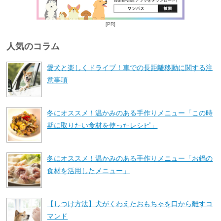
[PR]
人気のコラム
愛犬と楽しくドライブ！車での長距離移動に関する注
意事項
冬にオススメ！温かみのある手作りメニュー「この時
期に取りたい食材を使ったレシピ」
冬にオススメ！温かみのある手作りメニュー「お鍋の
食材を活用したメニュー」
【しつけ方法】犬がくわえたおもちゃを口から離すコ
マンド