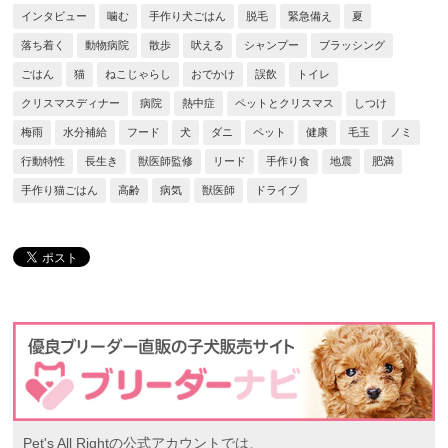
インタビュー
噛む
手作り犬ごはん
脱毛
緊急備え
夏
落ち着く
動物病院
散歩
吠える
シャンプー
ブラッシング
ごはん
猫
ねこじゃらし
おでかけ
誤飲
トイレ
クリスマスディナー
病院
熱中症
ペットとクリスマス
しつけ
梅雨
水分補給
フード
犬
ダニ
ペット
健康
毛玉
ノミ
行動特性
長生き
獣医師監修
リード
手作り食
地震
肥満
手作り猫ごはん
高齢
病気
獣医師
ドライブ
Pet's All Rightの公式アカウントでは、