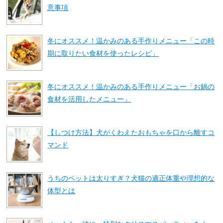
意事項
冬にオススメ！温かみのある手作りメニュー「この時
期に取りたい食材を使ったレシピ」
冬にオススメ！温かみのある手作りメニュー「お鍋の
食材を活用したメニュー」
【しつけ方法】犬がくわえたおもちゃを口から離すコ
マンド
うちのペットは太りすぎ？犬猫の適正体重や理想的な
体型とは