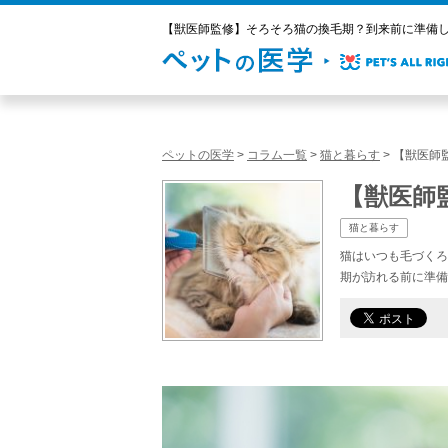
【獣医師監修】そろそろ猫の換毛期？到来前に準備して
ペットの医学
>
コラム一覧
>
猫と暮らす
>
【獣医師
【獣医師
猫と暮らす
猫はいつも毛づくろ
期が訪れる前に準備