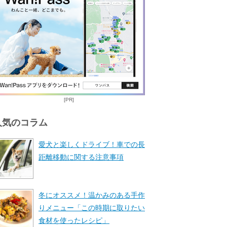
[PR]
人気のコラム
愛犬と楽しくドライブ！車での長
距離移動に関する注意事項
冬にオススメ！温かみのある手作
りメニュー「この時期に取りたい
食材を使ったレシピ」