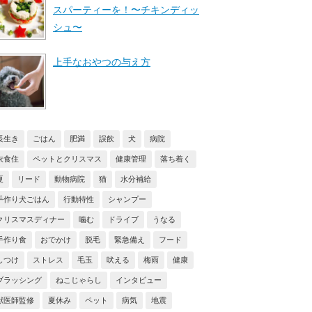
スパーティーを！〜チキンディッ
シュ〜
上手なおやつの与え方
長生き
ごはん
肥満
誤飲
犬
病院
衣食住
ペットとクリスマス
健康管理
落ち着く
夏
リード
動物病院
猫
水分補給
手作り犬ごはん
行動特性
シャンプー
クリスマスディナー
噛む
ドライブ
うなる
手作り食
おでかけ
脱毛
緊急備え
フード
しつけ
ストレス
毛玉
吠える
梅雨
健康
ブラッシング
ねこじゃらし
インタビュー
獣医師監修
夏休み
ペット
病気
地震