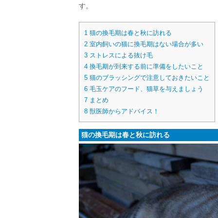
す。
1
猫の換毛期は春と秋に訪れる
2
室内飼いの猫に換毛期はない場合が多い
3
ストレスによる抜け毛
4
換毛期が到来する前に準備をしたいこと
5
猫のブラッシングで注意しておきたいこと
6
毛玉ケアのフード、猫草を与えましょう
7
まとめ
8
獣医師からアドバイス！
猫の換毛期は春と秋に訪れる