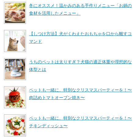
冬にオススメ！温かみのある手作りメニュー「お鍋の
食材を活用したメニュー」
【しつけ方法】犬がくわえたおもちゃを口から離すコ
マンド
うちのペットは太りすぎ？犬猫の適正体重や理想的な
体型とは
ペットも一緒に、特別なクリスマスパーティーを！〜
肉詰めトマトオーブン焼き〜
ペットも一緒に、特別なクリスマスパーティーを！〜
チキンディッシュ〜