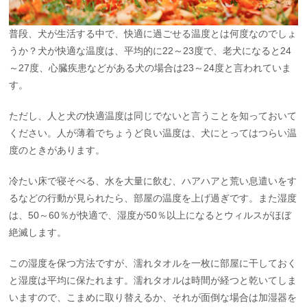
普段、犬が生活する中で、快適に過ごせる温度とは何度なのでしょ
うか？犬が快適な温度は、平均的に22～23度で、老犬になると24
～27度、心臓疾患などがある犬の場合は23～24度と言われていま
す。
ただし、人と犬の快適温度は同じでないと言うことを知っておいて
ください。人が薄着でちょうど良い温度は、犬にとってはつらい温
度のときがあります。
冷たい床で寝そべる、水を大量に飲む、ハアハアと荒い息遣いをす
るなどの行動が見られたら、部屋の温度を上げ過ぎです。また湿度
は、50～60％が快適で、湿度が50％以上になるとウィルスがほぼ
絶滅します。
この湿度を保つ方法ですが、濡れタオルを一枚に部屋に干しておく
と湿度は平均に保たれます。濡れタオルは時間が経つと乾いてしま
いますので、こまめに取り替えるか、それが面倒な場合は加湿器を