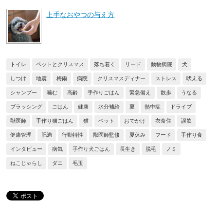
上手なおやつの与え方
トイレ
ペットとクリスマス
落ち着く
リード
動物病院
犬
しつけ
地震
梅雨
病院
クリスマスディナー
ストレス
吠える
シャンプー
噛む
高齢
手作りごはん
緊急備え
散歩
うなる
ブラッシング
ごはん
健康
水分補給
夏
熱中症
ドライブ
獣医師
手作り猫ごはん
猫
ペット
おでかけ
衣食住
誤飲
健康管理
肥満
行動特性
獣医師監修
夏休み
フード
手作り食
インタビュー
病気
手作り犬ごはん
長生き
脱毛
ノミ
ねこじゃらし
ダニ
毛玉