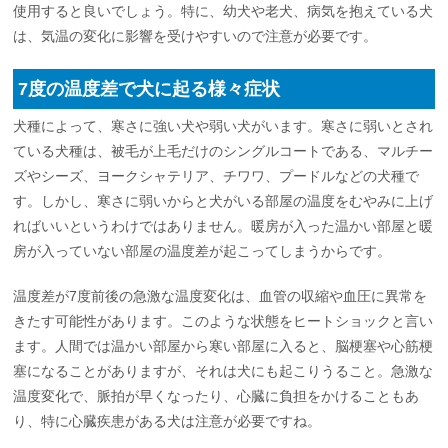
使用すると良いでしょう。特に、幼犬や老犬、病気を抱えている犬
は、気温の変化に影響を受けやすいので注意が必要です。
7度の温度差で犬に起る様々症状
犬種によって、寒さに強い犬や弱い犬がいます。寒さに弱いとされ
ている犬種は、被毛が上毛だけのシングルコートである、マルチー
ズやシーズ、ヨークシャテリア、チワワ、プードルなどの犬種で
す。しかし、寒さに弱いからと犬がいる部屋の温度をむやみに上げ
ればいいというわけではありません。暖房が入った温かい部屋と暖
房が入っていない部屋の温度差が起こってしまうからです。
温度差が7度前後の急激な温度変化は、血管の収縮や血圧に異常を
きたす可能性があります。このような状態をヒートショックと言い
ます。人間では温かい部屋から寒い部屋に入ると、脳梗塞や心筋梗
塞になることがありますが、それは犬にも起こりうること。急激な
温度変化で、脈拍が早くなったり、心臓に負担をかけることもあ
り、特に心臓疾患がある犬は注意が必要ですね。