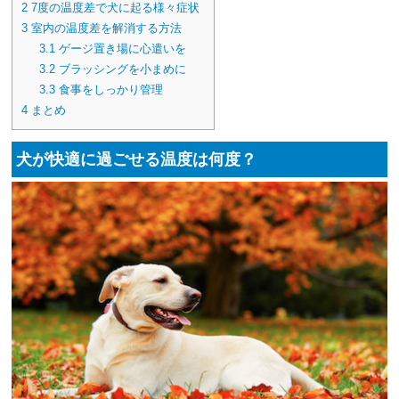
2
7度の温度差で犬に起る様々症状
3
室内の温度差を解消する方法
3.1
ゲージ置き場に心遣いを
3.2
ブラッシングを小まめに
3.3
食事をしっかり管理
4
まとめ
犬が快適に過ごせる温度は何度？