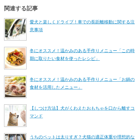
関連する記事
愛犬と楽しくドライブ！車での長距離移動に関する注
意事項
冬にオススメ！温かみのある手作りメニュー「この時
期に取りたい食材を使ったレシピ」
冬にオススメ！温かみのある手作りメニュー「お鍋の
食材を活用したメニュー」
【しつけ方法】犬がくわえたおもちゃを口から離すコ
マンド
うちのペットは太りすぎ？犬猫の適正体重や理想的な