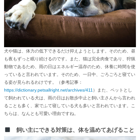
犬や猫は、体力の低下できるだけ抑えようとします。そのため、昼
も夜もずっと眠り続けるのです。また、猫は完全肉食であり、狩猟
動物であるため、雨の日はエネルギー温存のため、休養に時間を使
っていると言われています。そのため、一日中、ごろごろと寝てい
る姿が見られるわけです。（参考記事：
https://dictionary.petsallright.net/archives/411
）また、ペットとし
て飼われている犬は、雨の日はお散歩中止と飼い主さんから言われ
ることも多く、家でふて寝している犬も多いと言われています。こ
ちらは、なんとも可愛い理由ですね。
飼い主にできる対策は、体を温めてあげること