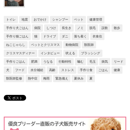
トイレ
地震
おでかけ
シャンプー
ペット
健康管理
手作り犬ごはん
病院
しつけ
長生き
ノミ
脱毛
誤飲
散歩
手作り猫ごはん
猫
ドライブ
ダニ
落ち着く
衣食住
ねこじゃらし
ペットとクリスマス
動物病院
獣医師
クリスマスディナー
インタビュー
吠える
ブラッシング
手作りごはん
肥満
うなる
行動特性
噛む
毛玉
病気
リード
犬
フード
水分補給
高齢
ストレス
手作り食
ごはん
健康
獣医師監修
熱中症
梅雨
緊急備え
夏休み
夏