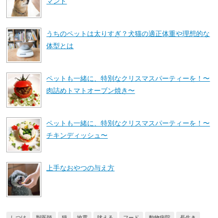
マンド
うちのペットは太りすぎ？犬猫の適正体重や理想的な
体型とは
ペットも一緒に、特別なクリスマスパーティーを！〜
肉詰めトマトオーブン焼き〜
ペットも一緒に、特別なクリスマスパーティーを！〜
チキンディッシュ〜
上手なおやつの与え方
しつけ
獣医師
猫
地震
吠える
フード
動物病院
長生き