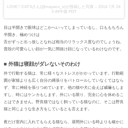
LOVE♡CATSさん(@mayaco_o)が投稿した写真 –
2014 7月 24
3:49午後 PDT
目は半開きで眼球はどこかへいってしまっているし、口ももちろん
半開き、極めつけは
舌がずっと出っ放しとなれば相当のリラックス度なのでしょうね。
普段の可愛らしい顔が一気に間抜け顔になっているわけなのです。
■ 外猫は寝顔がダレないそのわけ
外で行動する猫は、常に様々なストレスがかかっています。行動範
囲が家猫よりも広く自分の縄張りをパトロールしていなくてはなら
ず、常に神経を張りつめています。他の猫や犬に会えば威嚇もしま
すし、時にはケンカもします。外にいる限り、完全に心を休めるこ
とはできません。野良猫ではなく飼っている猫なのに、そこは野良
猫と同じような生き方をしているとも言えます。
夜だけ室内に入れてもらえる猫なら、昼間外にいる時よりも確かに