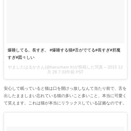
爆睡してる。長すぎ。 #爆睡する猫#舌がでてる#長すぎ#邪魔
すぎ#図々しい
やましたはるかさん(@harucham.fr)が投稿した写真 –
2015 12
月 28 7:33午前 PST
安心して眠っていると猫は口を開けっ放しなんて当たり前で、舌を
出したまましまい忘れている猫の多いこと多いこと、本当に可愛く
て笑えます。これは猫が本当にリラックスしている証拠なのです。