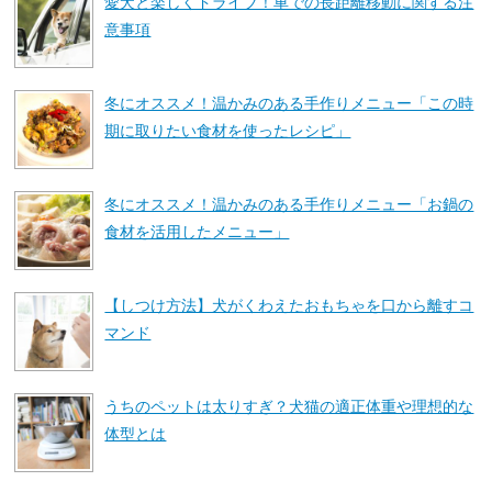
愛犬と楽しくドライブ！車での長距離移動に関する注
意事項
冬にオススメ！温かみのある手作りメニュー「この時
期に取りたい食材を使ったレシピ」
冬にオススメ！温かみのある手作りメニュー「お鍋の
食材を活用したメニュー」
【しつけ方法】犬がくわえたおもちゃを口から離すコ
マンド
うちのペットは太りすぎ？犬猫の適正体重や理想的な
体型とは