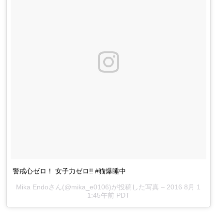
警戒心ゼロ！ 女子力ゼロ!! #猫爆睡中
Mika Endoさん(@mika_e0106)が投稿した写真 –
2016 8月 1
1:45午前 PDT