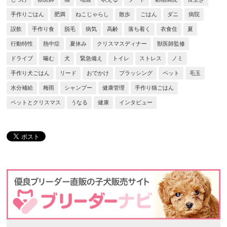
手作りごはん
肥満
ねこじゃらし
散歩
ごはん
ダニ
病院
誤飲
手作り食
脱毛
病気
高齢
落ち着く
衣食住
夏
行動特性
熱中症
夏休み
クリスマスディナー
獣医師監修
ドライブ
噛む
犬
緊急備え
トイレ
ストレス
ノミ
手作り犬ごはん
リード
おでかけ
ブラッシング
ペット
毛玉
水分補給
梅雨
シャンプー
健康管理
手作り猫ごはん
ペットとクリスマス
うなる
健康
インタビュー